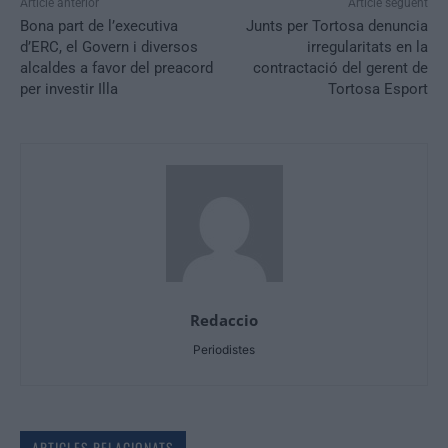
Article anterior
Article següent
Bona part de l’executiva
Junts per Tortosa denuncia
d’ERC, el Govern i diversos
irregularitats en la
alcaldes a favor del preacord
contractació del gerent de
per investir Illa
Tortosa Esport
Redaccio
Periodistes
ARTICLES RELACIONATS