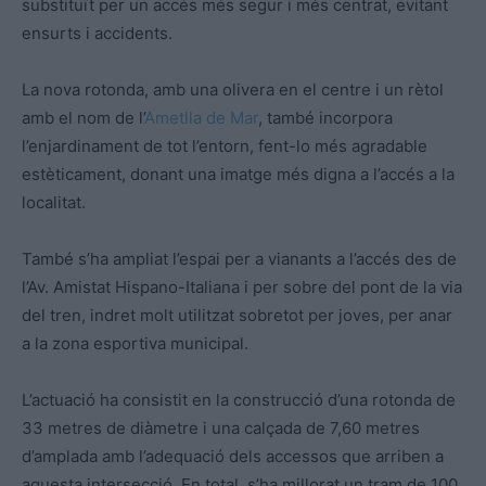
substituït per un accés més segur i més centrat, evitant
ensurts i accidents.
La nova rotonda, amb una olivera en el centre i un rètol
amb el nom de l’
Ametlla de Mar
, també incorpora
l’enjardinament de tot l’entorn, fent-lo més agradable
estèticament, donant una imatge més digna a l’accés a la
localitat.
També s’ha ampliat l’espai per a vianants a l’accés des de
l’Av. Amistat Hispano-Italiana i per sobre del pont de la via
del tren, indret molt utilitzat sobretot per joves, per anar
a la zona esportiva municipal.
L’actuació ha consistit en la construcció d’una rotonda de
33 metres de diàmetre i una calçada de 7,60 metres
d’amplada amb l’adequació dels accessos que arriben a
aquesta intersecció. En total, s’ha millorat un tram de 100