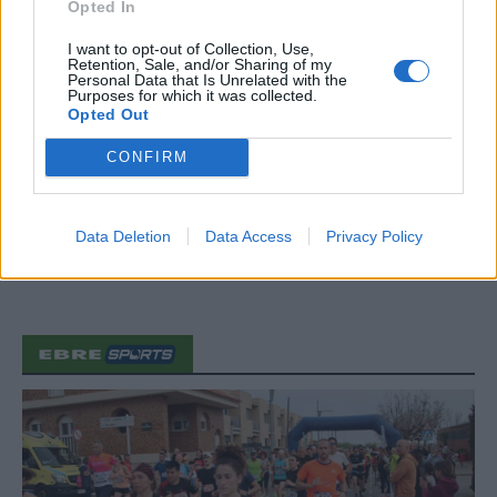
Opted In
de 200 actes i l’expectació per l’eclipsi
31 de juliol de 2026
I want to opt-out of Collection, Use,
Retention, Sale, and/or Sharing of my
Personal Data that Is Unrelated with the
Purposes for which it was collected.
Opted Out
Només 3 de cada 10 turistes visiten la
regió de l’Ebre durant juliol i agost
CONFIRM
31 de juliol de 2026
Data Deletion
Data Access
Privacy Policy
Carrega més