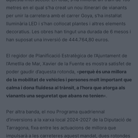
metres en el qual s’ha creat un nou itinerari de vianants
per unir la carretera amb el carrer Goya, s’ha instal·lat
lluminària LED i s’han col·locat plantes i altres elements
decoratius. Les obres han tingut una durada de 6 mesos i
han suposat una inversió de 444.764,80 euros.
El regidor de Planificació Estratègica de l’Ajuntament de
l’Ametlla de Mar, Xavier de la Fuente es mostra satisfet de
poder gaudir d’aquesta rotonda, «
perquè és una millora
de la mobilitat de vehicles i persones molt important que
calma i dona fluïdesa al trànsit, a l’hora que atorga als
vianants una seguretat que abans no tenien
«.
Per altra banda, el nou Programa quadriennal
d’inversions a la xarxa local 2024-2027 de la Diputació de
Tarragona, fixa entre les actuacions de millora que
impulsarà a les carreteres aquest mandat, dues rotondes