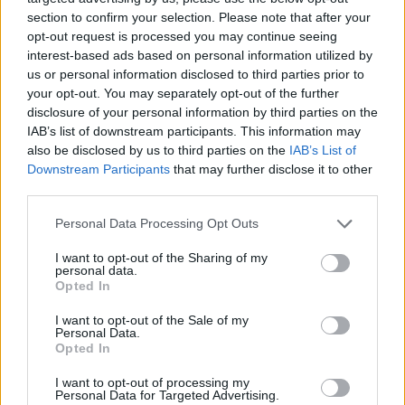
section to confirm your selection. Please note that after your
opt-out request is processed you may continue seeing
interest-based ads based on personal information utilized by
us or personal information disclosed to third parties prior to
your opt-out. You may separately opt-out of the further
disclosure of your personal information by third parties on the
IAB’s list of downstream participants. This information may
ÚLTIMES NOTÍCIES
also be disclosed by us to third parties on the
IAB’s List of
Downstream Participants
that may further disclose it to other
third parties.
Blaumut lidera el cartell musical de les
Festes
Personal Data Processing Opt Outs
31 de juliol de 2026
I want to opt-out of the Sharing of my
personal data.
Opted In
Caçadors de subvencions
30 de juliol de 2026
I want to opt-out of the Sale of my
Personal Data.
Opted In
I want to opt-out of processing my
Personal Data for Targeted Advertising.
Amposta viurà unes festes amb més