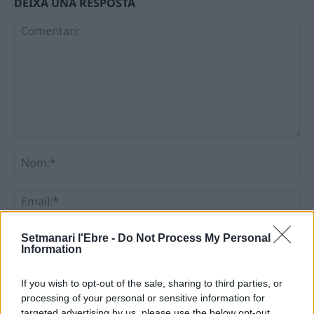
DEIXA UNA RESPOSTA
Comentari:
No
Ema
Llo
Setmanari l'Ebre -
Do Not Process My Personal
Information
we
Deseu el meu nom, el correu electrònic i el lloc web en
If you wish to opt-out of the sale, sharing to third parties, or
aquest navegador per a la propera vegada que comenti.
processing of your personal or sensitive information for
targeted advertising by us, please use the below opt-out