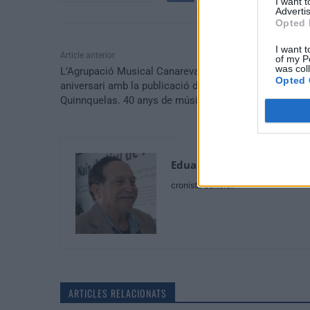
I want 
Advertis
Opted 
I want t
Article anterior
of my P
was col
L’Agrupació Musical Canareva celebra el seu 40è
Opted 
aniversari amb la publicació d’un llibre «80 anys de
Quinnquelas. 40 anys de música.
Eduardo Sanchez
cronista cultural
ARTICLES RELACIONATS