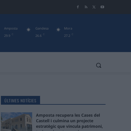
Amposta
Gandesa
Mora
C
C
C
29.9
26.6
27.2
ÚLTIMES NOTÍCIES
Amposta recupera les Cases del
Castell i culmina un projecte
estratègic que vincula patrimoni,