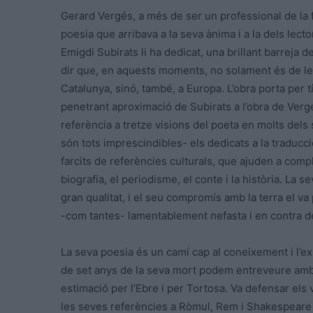
Gerard Vergés, a més de ser un professional de la f
poesia que arribava a la seva ànima i a la dels lec
Emigdi Subirats li ha dedicat, una brillant barreja d
dir que, en aquests moments, no solament és de l
Catalunya, sinó, també, a Europa. L’obra porta per t
penetrant aproximació de Subirats a l’obra de Vergés 
referència a tretze visions del poeta en molts dels
són tots imprescindibles- els dedicats a la traducci
farcits de referències culturals, que ajuden a compl
biografia, el periodisme, el conte i la història. La s
gran qualitat, i el seu compromís amb la terra el va 
-com tantes- lamentablement nefasta i en contra de
La seva poesia és un camí cap al coneixement i l’ex
de set anys de la seva mort podem entreveure amb 
estimació per l’Ebre i per Tortosa. Va defensar els va
les seves referències a Ròmul, Rem i Shakespeare s