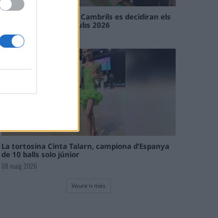
En les tirades de Flix i Cambrils es decidiran els
campions de l’Interclubs 2026
08 maig 2026
La tortosina Cinta Talarn, campiona d’Espanya
de 10 balls solo júnior
08 maig 2026
Veure'n més