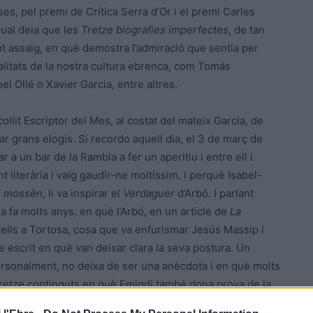
s, pel premi de Crítica Serra d’Or i el premi Carles
qual deia que les
Tretze biografies imperfectes
, de tan
t assaig, en què demostra l’admiració que sentia per
litats de la nostra cultura ebrenca, com Tomás
 Ollé o Xavier Garcia, entre altres.
llit Escriptor del Mes, al costat del mateix Garcia, de
ar grans elogis. Si recordo aquell dia, el 3 de març de
a un bar de la Rambla a fer un aperitiu i entre ell i
iterària i vaig gaudir-ne moltíssim, i perquè Isabel-
l mossèn
, li va inspirar el
Verdaguer
d’Arbó. I parlant
ja fa molts anys, en què l’Arbó, en un article de
La
stells a Tortosa, cosa que va enfurismar Jesús Massip i
 escrit en què van deixar clara la seva postura. Un
personalment, no deixa de ser una anècdota i en què molts
s tretze continguts en què Emigdi també dona prova de la