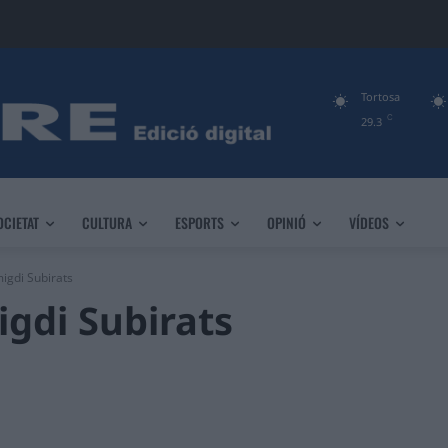
Tortosa
C
29.3
OCIETAT
CULTURA
ESPORTS
OPINIÓ
VÍDEOS
igdi Subirats
igdi Subirats