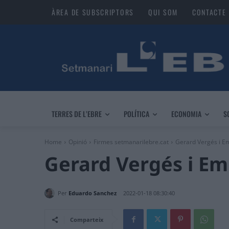
ÀREA DE SUBSCRIPTORS
QUI SOM
CONTACTE
TERRES DE L’EBRE
POLÍTICA
ECONOMIA
S
Home
Opinió
Firmes setmanarilebre.cat
Gerard Vergés i Em
Gerard Vergés i Em
Per
Eduardo Sanchez
2022-01-18 08:30:40
Comparteix