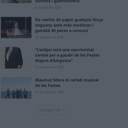
turisme i gastronomia
6 d'agost de 2026
Els vestits de paper guanyen força
enguany amb més modistes i
gairebé 40 peces a concurs
31 de juliol de 2026
“L’eclipsi serà una oportunitat
també per a gaudir de les Festes
Majors d’Amposta”
31 de juliol de 2026
Blaumut lidera el cartell musical
de les Festes
31 de juliol de 2026
Carrega més