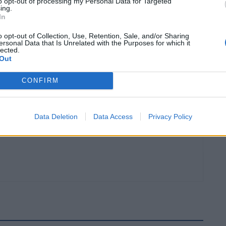
to opt-out of processing my Personal Data for Targeted
ing.
In
o opt-out of Collection, Use, Retention, Sale, and/or Sharing
Article següent
ersonal Data that Is Unrelated with the Purposes for which it
lected.
L’Ajuntament de Tortosa ha renovat la senyalització
Out
viària en 270 passos de vianants
CONFIRM
Data Deletion
Data Access
Privacy Policy