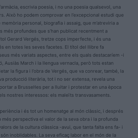
armàcia, escrivia poesia, i no una poesia qualsevol, una
tors. Això ho podem comprovar en l’excepcional estudi que
e memòria personal, biografia i assaig, que m’atreviria a
es més profundes que s’han publicat recentment a
ítol Gerard Vergés, tretze cops imperfecte, i és una
en totes les seves facetes. El títol del llibre fa
 seus més variats aspectes, entre els quals destacaríem -i
ó, Ausiàs March i la llengua vernacla, però tots estan
etar la figura i l’obra de Vergés, que va conrear, també, la
eva producció literària, tot i no ser extensa, revela una
portar a Brussel·les per a lluitar i protestar en una època
ls nostres interessos: els maleïts transvasaments.
periència i és tot un homenatge al món clàssic, i després
més perspectiva el valor de la seva obra i la profunda
lors de la cultura clàssica -avui, que tanta falta ens fa- i
ón inoblidables. La seva eficaç labor en el món de la