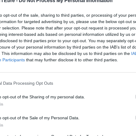
 l'Ebre -
Do Not Process My Personal Information
roses aportacions literàries en què es nota l’amor
to opt-out of the sale, sharing to third parties, or processing of your per
ans figures: Joan Perucho, Olga Xirinacs, Jacint
formation for targeted advertising by us, please use the below opt-out s
achado, Pablo Neruda; Rabindranath Tagore, Winston
r selection. Please note that after your opt-out request is processed y
eing interest-based ads based on personal information utilized by us or
bres americans de l’anomenada ‘Generació Perduda’.
disclosed to third parties prior to your opt-out. You may separately opt-
losure of your personal information by third parties on the IAB’s list of
è els lectors s’adonaran que és una obra molt personal i
. This information may also be disclosed by us to third parties on the
IA
pietat, tal com demostra en l’Epístola final, fruit de
Participants
that may further disclose it to other third parties.
. Només resta desitjar que aquest llibre tingui una àmplia
rs descobreixin la gran figura del poeta tortosí, i
 de la seva col·lecció i la seva implicació en la cultura
l Data Processing Opt Outs
o opt-out of the Sharing of my personal data.
In
o opt-out of the Sale of my Personal Data.
In