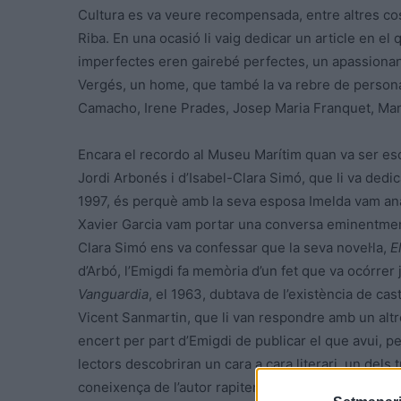
Cultura es va veure recompensada, entre altres cose
Riba. En una ocasió li vaig dedicar un article en el 
imperfectes eren gairebé perfectes, un apassionan
Vergés, un home, que també la va rebre de persona
Camacho, Irene Prades, Josep Maria Franquet, Manel
Encara el recordo al Museu Marítim quan va ser esco
Jordi Arbonés i d’Isabel-Clara Simó, que li va dedic
1997, és perquè amb la seva esposa Imelda vam anar 
Xavier Garcia vam portar una conversa eminentment l
Clara Simó ens va confessar que la seva novel·la,
E
d’Arbó, l’Emigdi fa memòria d’un fet que va ocórrer 
Vanguardia
, el 1963, dubtava de l’existència de ca
Vicent Sanmartin, que li van respondre amb un altre
encert per part d’Emigdi de publicar el que avui, 
lectors descobriran un cara a cara literari, un del
coneixença de l’autor rapitenc.