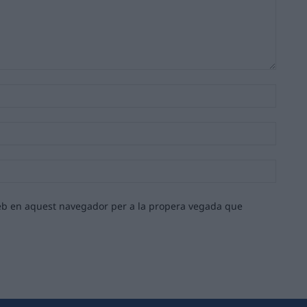
Nom:*
Email:*
Lloc
web:
 web en aquest navegador per a la propera vegada que