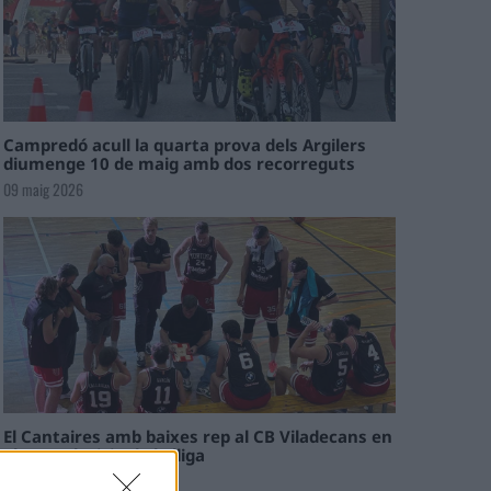
Campredó acull la quarta prova dels Argilers
diumenge 10 de maig amb dos recorreguts
09 maig 2026
El Cantaires amb baixes rep al CB Viladecans en
el tram decisiu de la lliga
09 maig 2026