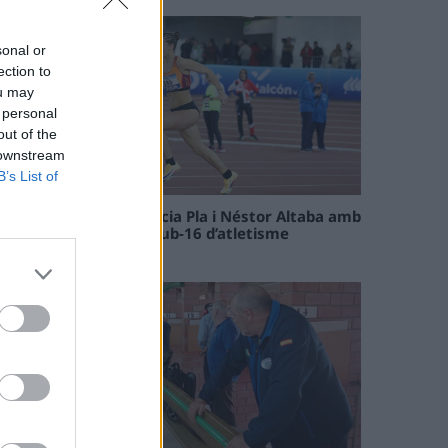
sonal or
ection to
ou may
 personal
out of the
 downstream
B’s List of
Paula Sintorres, Patrícia Pla i Néstor Altaba amb
la selecció catalana sub-16 d’atletisme
08 maig 2026