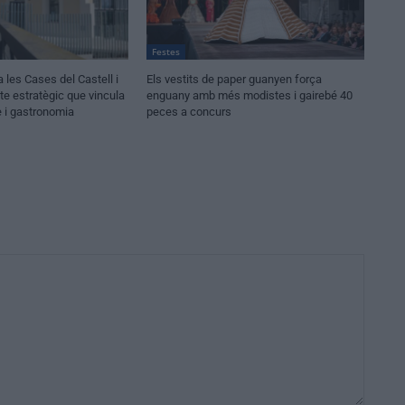
Festes
les Cases del Castell i
Els vestits de paper guanyen força
te estratègic que vincula
enguany amb més modistes i gairebé 40
e i gastronomia
peces a concurs