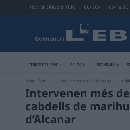
ÀREA DE SUBSCRIPTORS
QUI SOM
CONTACTE
TERRES DE L’EBRE
POLÍTICA
ECONOMIA
S
Home
Sense categoria
Intervenen més de nou quilos de cabde
Intervenen més de
cabdells de marihu
d’Alcanar