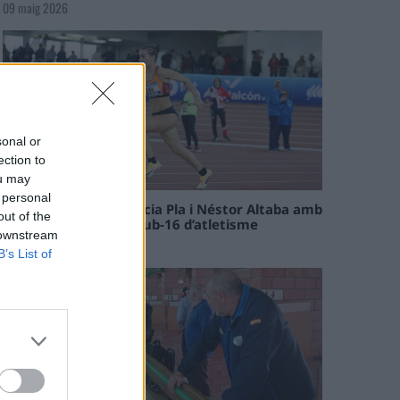
09 maig 2026
sonal or
ection to
ou may
 personal
Paula Sintorres, Patrícia Pla i Néstor Altaba amb
out of the
la selecció catalana sub-16 d’atletisme
 downstream
08 maig 2026
B’s List of