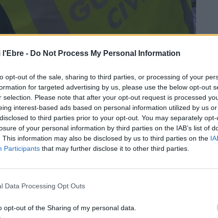
 l'Ebre -
Do Not Process My Personal Information
to opt-out of the sale, sharing to third parties, or processing of your per
formation for targeted advertising by us, please use the below opt-out s
r selection. Please note that after your opt-out request is processed y
eing interest-based ads based on personal information utilized by us or
disclosed to third parties prior to your opt-out. You may separately opt-
losure of your personal information by third parties on the IAB’s list of
. This information may also be disclosed by us to third parties on the
IA
Participants
that may further disclose it to other third parties.
l Data Processing Opt Outs
s de nou quilos de cabdells de marihuana preparats per
, a Alcanar
, i
ha detingut un home de 62 anys
que
o opt-out of the Sharing of my personal data.