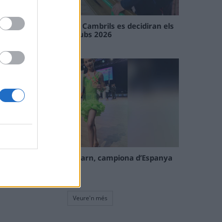
En les tirades de Flix i Cambrils es decidiran els
campions de l’Interclubs 2026
08 maig 2026
La tortosina Cinta Talarn, campiona d’Espanya
de 10 balls solo júnior
08 maig 2026
Veure'n més