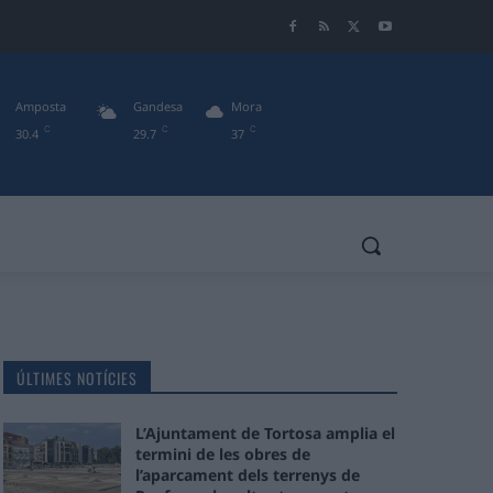
Amposta
Gandesa
Mora
C
C
C
30.4
29.7
37
ÚLTIMES NOTÍCIES
L’Ajuntament de Tortosa amplia el
termini de les obres de
l’aparcament dels terrenys de