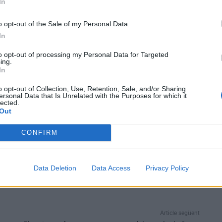
In
na suposada plantació de droga a l’habitatge,
gràcies a la
o opt-out of the Sale of my Personal Data.
investigació i, juntament amb els tècnics de l’empresa
In
ts. Quan van accedir a l’immoble,
van trobar-hi els
to opt-out of processing my Personal Data for Targeted
 en efectiu.
ing.
In
àrdia d’Amposta
acusat de suposats delictes contra la
o opt-out of Collection, Use, Retention, Sale, and/or Sharing
ersonal Data that Is Unrelated with the Purposes for which it
lected.
Out
CONFIRM
Data Deletion
Data Access
Privacy Policy
Article següent