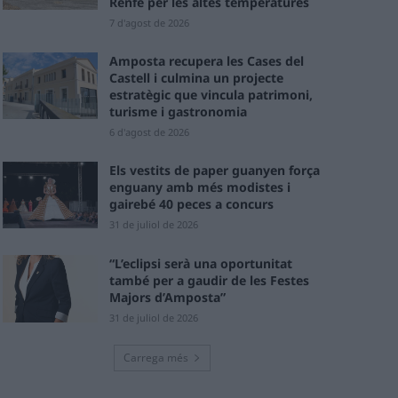
Renfe per les altes temperatures
7 d'agost de 2026
Amposta recupera les Cases del
Castell i culmina un projecte
estratègic que vincula patrimoni,
turisme i gastronomia
6 d'agost de 2026
Els vestits de paper guanyen força
enguany amb més modistes i
gairebé 40 peces a concurs
31 de juliol de 2026
“L’eclipsi serà una oportunitat
també per a gaudir de les Festes
Majors d’Amposta”
31 de juliol de 2026
Carrega més