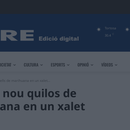
Tortosa
C
30.4
OCIETAT
CULTURA
ESPORTS
OPINIÓ
VÍDEOS
lls de marihuana en un xalet...
 nou quilos de
ana en un xalet