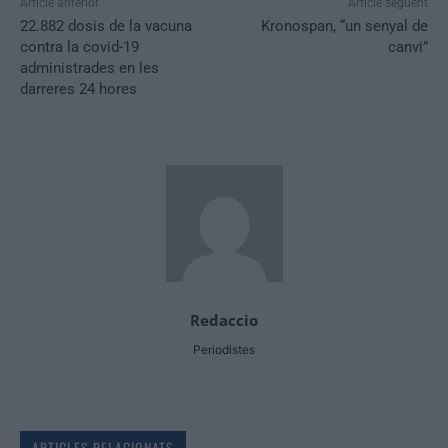
Article anterior
Article següent
22.882 dosis de la vacuna
Kronospan, “un senyal de
contra la covid-19
canvi”
administrades en les
darreres 24 hores
Redaccio
Periodistes
ARTICLES RELACIONATS