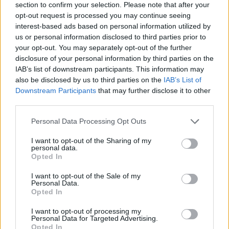
section to confirm your selection. Please note that after your
temperatures
opt-out request is processed you may continue seeing
7 d'agost de 2026
interest-based ads based on personal information utilized by
us or personal information disclosed to third parties prior to
Amposta recupera les Cases del Castell
your opt-out. You may separately opt-out of the further
i culmina un projecte estratègic que
disclosure of your personal information by third parties on the
vincula patrimoni, turisme i
IAB’s list of downstream participants. This information may
gastronomia
also be disclosed by us to third parties on the
IAB’s List of
6 d'agost de 2026
Downstream Participants
that may further disclose it to other
third parties.
Carrega més
Personal Data Processing Opt Outs
I want to opt-out of the Sharing of my
personal data.
Opted In
I want to opt-out of the Sale of my
Personal Data.
Opted In
I want to opt-out of processing my
Personal Data for Targeted Advertising.
Opted In