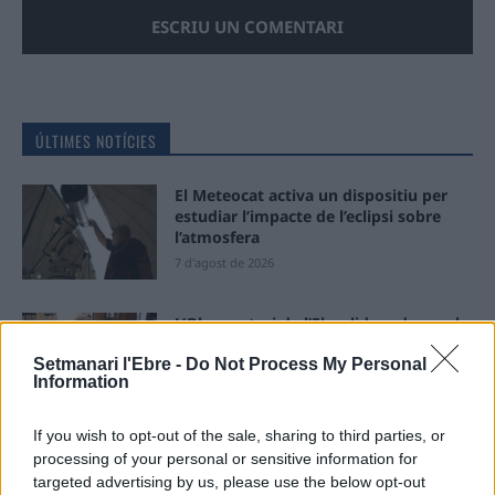
ÚLTIMES NOTÍCIES
El Meteocat activa un dispositiu per
estudiar l’impacte de l’eclipsi sobre
l’atmosfera
7 d'agost de 2026
L’Observatori de l’Ebre lidera de nou la
recerca sobre l’astre rei en el segon
Setmanari l'Ebre -
Do Not Process My Personal
eclipsi solar total de la seva història
Information
7 d'agost de 2026
If you wish to opt-out of the sale, sharing to third parties, or
L’Ajuntament de Tortosa amplia el
processing of your personal or sensitive information for
termini de les obres de l’aparcament
targeted advertising by us, please use the below opt-out
dels terrenys de Renfe per les altes