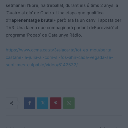
setmanari l’Ebre, ha treballat, durant els últims 2 anys, a
‘Cuatro al día’ de Cuatro. Una etapa que qualifica
d'»
aprenentatge brutal
» però ara fa un canvi i aposta per
TV3. Una faena que compaginarà parlant d»Eurovisió’ al
programa ‘Popap’ de Catalunya Ràdio.
https://www.ccma.cat/tv3/alacarta/tot-es-mou/berta-
castane-la-julia-al-com-si-fos-ahir-cada-vegada-se-
sent-mes-culpable/video/6142532/