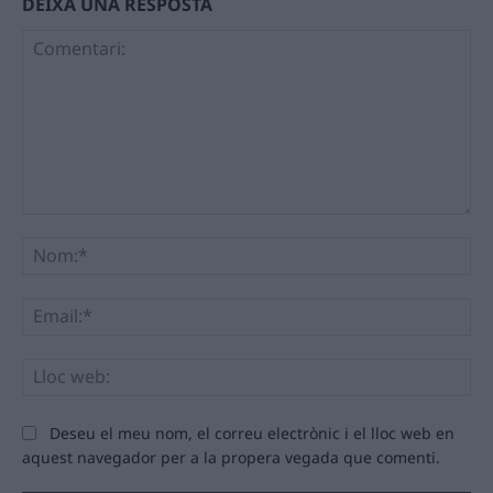
DEIXA UNA RESPOSTA
Comentari:
No
Ema
Llo
we
Deseu el meu nom, el correu electrònic i el lloc web en
aquest navegador per a la propera vegada que comenti.