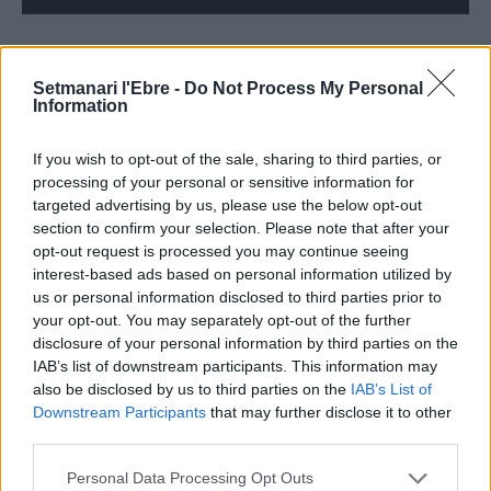
Setmanari l'Ebre -
Do Not Process My Personal
ÚLTIMES NOTÍCIES
Information
Els vestits de paper guanyen força
If you wish to opt-out of the sale, sharing to third parties, or
enguany amb més modistes i gairebé
processing of your personal or sensitive information for
40 peces a concurs
targeted advertising by us, please use the below opt-out
31 de juliol de 2026
section to confirm your selection. Please note that after your
opt-out request is processed you may continue seeing
interest-based ads based on personal information utilized by
“L’eclipsi serà una oportunitat també
us or personal information disclosed to third parties prior to
per a gaudir de les Festes Majors
your opt-out. You may separately opt-out of the further
d’Amposta”
disclosure of your personal information by third parties on the
31 de juliol de 2026
IAB’s list of downstream participants. This information may
also be disclosed by us to third parties on the
IAB’s List of
Blaumut lidera el cartell musical de les
Downstream Participants
that may further disclose it to other
Festes
third parties.
31 de juliol de 2026
Personal Data Processing Opt Outs