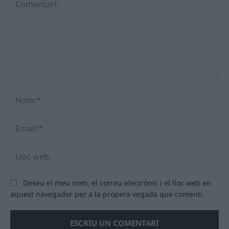
Comentari:
No
Ema
Llo
we
Deseu el meu nom, el correu electrònic i el lloc web en
aquest navegador per a la propera vegada que comenti.