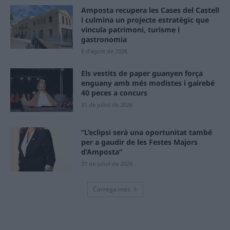
Amposta recupera les Cases del Castell
i culmina un projecte estratègic que
vincula patrimoni, turisme i
gastronomia
6 d'agost de 2026
Els vestits de paper guanyen força
enguany amb més modistes i gairebé
40 peces a concurs
31 de juliol de 2026
“L’eclipsi serà una oportunitat també
per a gaudir de les Festes Majors
d’Amposta”
31 de juliol de 2026
Carrega més