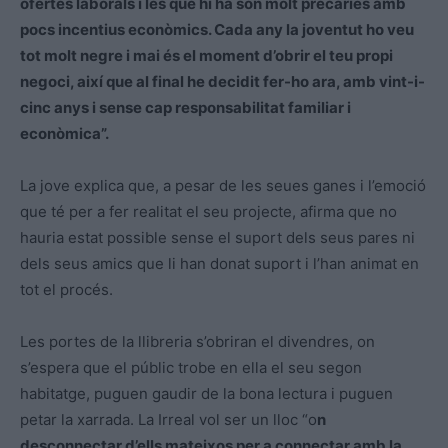
ofertes laborals i les que hi ha són molt precàries amb
pocs incentius econòmics. Cada any la joventut ho veu
tot molt negre i mai és el moment d’obrir el teu propi
negoci, així que al final he decidit fer-ho ara, amb vint-i-
cinc anys i sense cap responsabilitat familiar i
econòmica”.
La jove explica que, a pesar de les seues ganes i l’emoció
que té per a fer realitat el seu projecte, afirma que no
hauria estat possible sense el suport dels seus pares ni
dels seus amics que li han donat suport i l’han animat en
tot el procés.
Les portes de la llibreria s’obriran el divendres, on
s’espera que el públic trobe en ella el seu segon
habitatge, puguen gaudir de la bona lectura i puguen
petar la xarrada. La Irreal vol ser un lloc “o
n
desconnectar d’ells mateixos per a connectar amb la