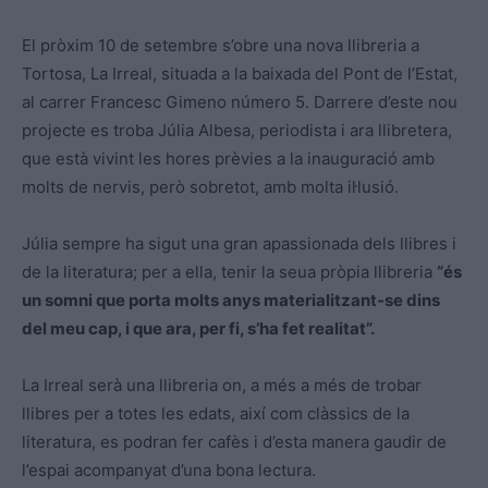
El pròxim 10 de setembre s’obre una nova llibreria a
Tortosa, La Irreal, situada a la baixada del Pont de l’Estat,
al carrer Francesc Gimeno número 5. Darrere d’este nou
projecte es troba Júlia Albesa, periodista i ara llibretera,
que està vivint les hores prèvies a la inauguració amb
molts de nervis, però sobretot, amb molta il·lusió.
Júlia sempre ha sigut una gran apassionada dels llibres i
de la literatura; per a ella, tenir la seua pròpia llibreria
“és
un somni que porta molts anys materialitzant-se dins
del meu cap, i que ara, per fi, s’ha fet realitat”.
La Irreal serà una llibreria on, a més a més de trobar
llibres per a totes les edats, així com clàssics de la
literatura, es podran fer cafès i d’esta manera gaudir de
l’espai acompanyat d’una bona lectura.