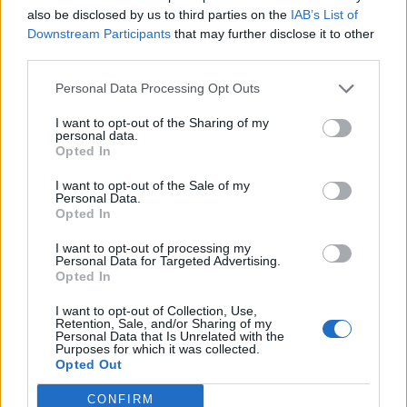
Aresté, convidats al festival Riu de Veus del
also be disclosed by us to third parties on the
IAB’s List of
Castell de Miravet
Downstream Participants
that may further disclose it to other
29 de maig de 2026
third parties.
Societat
Personal Data Processing Opt Outs
I want to opt-out of the Sharing of my
personal data.
Opted In
DEIXA UNA RESPOSTA
I want to opt-out of the Sale of my
Personal Data.
Opted In
I want to opt-out of processing my
Personal Data for Targeted Advertising.
Opted In
I want to opt-out of Collection, Use,
Retention, Sale, and/or Sharing of my
Personal Data that Is Unrelated with the
Comentari:
Purposes for which it was collected.
No
Opted Out
CONFIRM
Ema