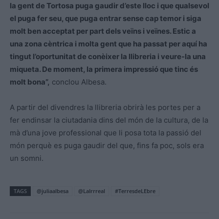
la gent de Tortosa puga gaudir d’este lloc i que qualsevol
el puga fer seu, que puga entrar sense cap temor i siga
molt ben acceptat per part dels veïns i veïnes. Estic a
una zona cèntrica i molta gent que ha passat per aquí ha
tingut l’oportunitat de conèixer la llibreria i veure-la una
miqueta. De moment, la primera impressió que tinc és
molt bona”,
conclou Albesa.
A partir del divendres la llibreria obrirà les portes per a
fer endinsar la ciutadania dins del món de la cultura, de la
mà d’una jove professional que li posa tota la passió del
món perquè es puga gaudir del que, fins fa poc, sols era
un somni.
TAGS
@juliaalbesa
@LaIrrreal
#TerresdeLEbre