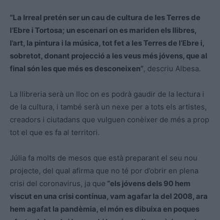
“La Irreal pretén ser un cau de cultura de les Terres de
l’Ebre i Tortosa; un escenari on es mariden els llibres,
l’art, la pintura i la música, tot fet a les Terres de l’Ebre i,
sobretot, donant projecció a les veus més jóvens, que al
final són les que més es desconeixen”
, descriu Albesa.
La llibreria serà un lloc on es podrà gaudir de la lectura i
de la cultura, i també serà un nexe per a tots els artistes,
creadors i ciutadans que vulguen conèixer de més a prop
tot el que es fa al territori.
Júlia fa molts de mesos que està preparant el seu nou
projecte, del qual afirma que no té por d’obrir en plena
crisi del coronavirus, ja que
“els jóvens dels 90 hem
viscut en una crisi contínua, vam agafar la del 2008, ara
hem agafat la pandèmia, el món es dibuixa en poques