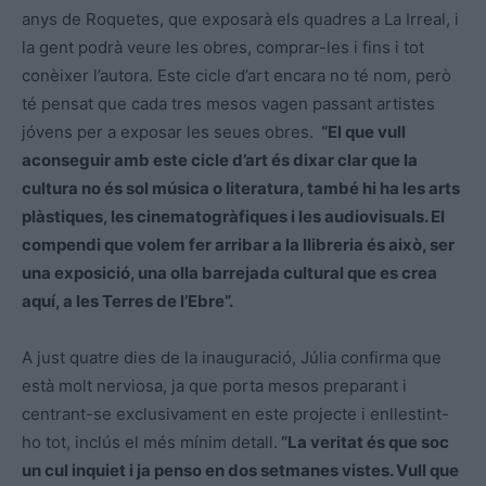
anys de Roquetes, que exposarà els quadres a La Irreal, i
la gent podrà veure les obres, comprar-les i fins i tot
conèixer l’autora. Este cicle d’art encara no té nom, però
té pensat que cada tres mesos vagen passant artistes
jóvens per a exposar les seues obres.
“El que vull
aconseguir amb este cicle d’art és dixar clar que la
cultura no és sol música o literatura, també hi ha les arts
plàstiques, les cinematogràfiques i les audiovisuals. El
compendi que volem fer arribar a la llibreria és això, ser
una exposició, una olla barrejada cultural que es crea
aquí, a les Terres de l’Ebre”.
A just quatre dies de la inauguració, Júlia confirma que
està molt nerviosa, ja que porta mesos preparant i
centrant-se exclusivament en este projecte i enllestint-
ho tot, inclús el més mínim detall.
“La veritat és que soc
un cul inquiet i ja penso en dos setmanes vistes. Vull que