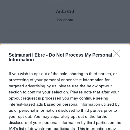
Aida Cid
Periodista
ARTICLES RELACIONATS
Setmanari l'Ebre -
Do Not Process My Personal
Information
Amposta afegix més de 400 fotografies al
Fons Arbó
If you wish to opt-out of the sale, sharing to third parties, or
16 de juny de 2026
processing of your personal or sensitive information for
Cultura
targeted advertising by us, please use the below opt-out
section to confirm your selection. Please note that after your
Un tribut als Rolling Stones obri diumenge
opt-out request is processed you may continue seeing
les Jornades Musicals de l’Ermita de la
interest-based ads based on personal information utilized by
Pietat
us or personal information disclosed to third parties prior to
5 de juny de 2026
Societat
your opt-out. You may separately opt-out of the further
disclosure of your personal information by third parties on the
David Carabén, Meritxell Gené i Xarim
IAB’s list of downstream participants. This information may