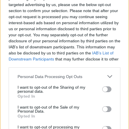
targeted advertising by us, please use the below opt-out
section to confirm your selection. Please note that after your
DEIXA UNA RESPOSTA
opt-out request is processed you may continue seeing
interest-based ads based on personal information utilized by
us or personal information disclosed to third parties prior to
your opt-out. You may separately opt-out of the further
disclosure of your personal information by third parties on the
IAB’s list of downstream participants. This information may
also be disclosed by us to third parties on the
IAB’s List of
Downstream Participants
that may further disclose it to other
third parties.
Comentari:
No
Personal Data Processing Opt Outs
I want to opt-out of the Sharing of my
Ema
personal data.
Opted In
Llo
I want to opt-out of the Sale of my
Personal Data.
we
Opted In
Deseu el meu nom, el correu electrònic i el lloc web en
I want to opt-out of processing my