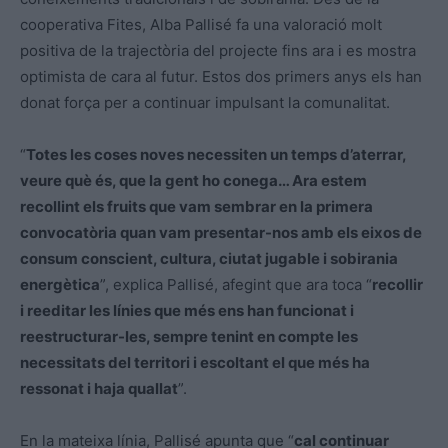
cooperativa Fites, Alba Pallisé fa una valoració molt
positiva de la trajectòria del projecte fins ara i es mostra
optimista de cara al futur. Estos dos primers anys els han
donat força per a continuar impulsant la comunalitat.
“
Totes les coses noves necessiten un temps d’aterrar,
veure què és, que la gent ho conega… Ara estem
recollint els fruits que vam sembrar en la primera
convocatòria quan vam presentar-nos amb els eixos de
consum conscient, cultura, ciutat jugable i sobirania
energètica
”, explica Pallisé, afegint que ara toca “
recollir
i reeditar les línies que més ens han funcionat i
reestructurar-les, sempre tenint en compte les
necessitats del territori i escoltant el que més ha
ressonat i haja quallat
”.
En la mateixa línia, Pallisé apunta que “
cal continuar