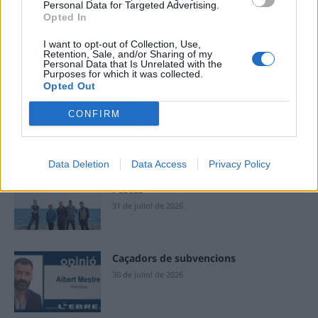
aquest navegador per a la propera vegada que comenti.
Personal Data for Targeted Advertising.
Opted In
I want to opt-out of Collection, Use,
Retention, Sale, and/or Sharing of my
Personal Data that Is Unrelated with the
Purposes for which it was collected.
Opted Out
CONFIRM
ÚLTIMES NOTÍCIES
Data Deletion
Data Access
Privacy Policy
Blaumut lidera el cartell musical de les
Festes
31 de juliol de 2026
Caçadors de subvencions
30 de juliol de 2026