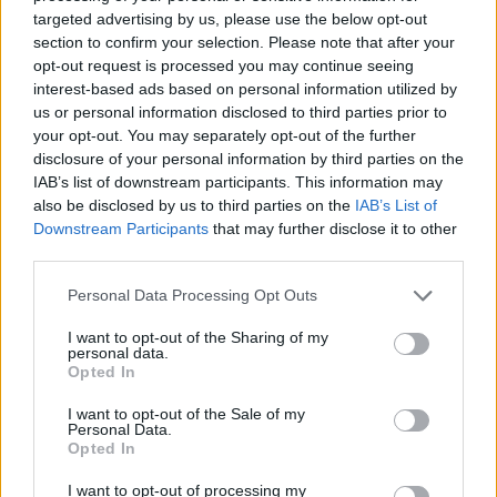
Deseu el meu nom, el correu electrònic i el lloc web en
targeted advertising by us, please use the below opt-out
section to confirm your selection. Please note that after your
aquest navegador per a la propera vegada que comenti.
opt-out request is processed you may continue seeing
interest-based ads based on personal information utilized by
us or personal information disclosed to third parties prior to
your opt-out. You may separately opt-out of the further
disclosure of your personal information by third parties on the
IAB’s list of downstream participants. This information may
also be disclosed by us to third parties on the
IAB’s List of
ÚLTIMES NOTÍCIES
Downstream Participants
that may further disclose it to other
third parties.
Els vestits de paper guanyen força
Personal Data Processing Opt Outs
enguany amb més modistes i gairebé
40 peces a concurs
I want to opt-out of the Sharing of my
31 de juliol de 2026
personal data.
Opted In
“L’eclipsi serà una oportunitat també
I want to opt-out of the Sale of my
per a gaudir de les Festes Majors
Personal Data.
d’Amposta”
Opted In
31 de juliol de 2026
I want to opt-out of processing my