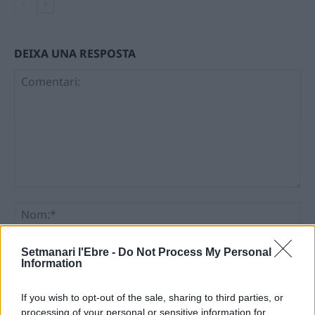
DEIXA UNA RESPOSTA
Comentari:
No
Ema
Setmanari l'Ebre -
Do Not Process My Personal
Information
Llo
If you wish to opt-out of the sale, sharing to third parties, or
we
processing of your personal or sensitive information for