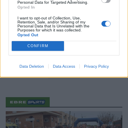
Personal Data for Targeted Advertising.
Opted In
Blaumut lidera el cartell musical de les
Festes
I want to opt-out of Collection, Use,
31 de juliol de 2026
Retention, Sale, and/or Sharing of my
Personal Data that Is Unrelated with the
Purposes for which it was collected.
Opted Out
Caçadors de subvencions
CONFIRM
30 de juliol de 2026
Data Deletion
Data Access
Privacy Policy
Carrega més