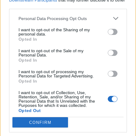
Downstream Participants
that may further disclose it to other
we
third parties.
Deseu el meu nom, el correu electrònic i el lloc web en
Personal Data Processing Opt Outs
aquest navegador per a la propera vegada que comenti.
I want to opt-out of the Sharing of my
personal data.
Opted In
I want to opt-out of the Sale of my
Personal Data.
Opted In
ÚLTIMES NOTÍCIES
I want to opt-out of processing my
Personal Data for Targeted Advertising.
Opted In
Els vestits de paper guanyen força
enguany amb més modistes i gairebé
I want to opt-out of Collection, Use,
Retention, Sale, and/or Sharing of my
40 peces a concurs
Personal Data that Is Unrelated with the
Purposes for which it was collected.
31 de juliol de 2026
Opted Out
“L’eclipsi serà una oportunitat també
CONFIRM
per a gaudir de les Festes Majors
d’Amposta”