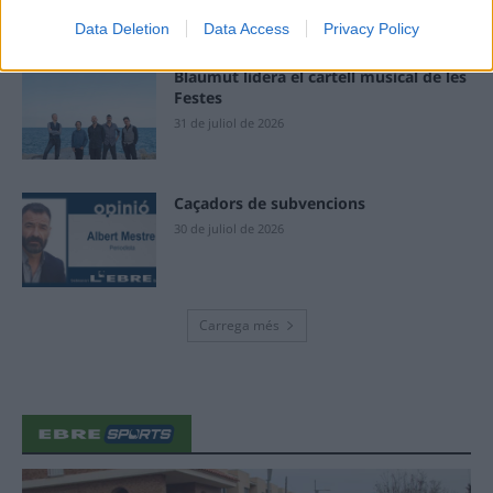
31 de juliol de 2026
Data Deletion
Data Access
Privacy Policy
Blaumut lidera el cartell musical de les
Festes
31 de juliol de 2026
Caçadors de subvencions
30 de juliol de 2026
Carrega més