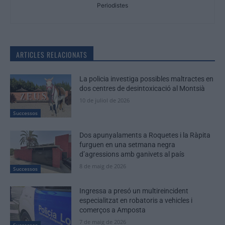
Periodistes
ARTICLES RELACIONATS
La policia investiga possibles maltractes en
dos centres de desintoxicació al Montsià
10 de juliol de 2026
Successos
Dos apunyalaments a Roquetes i la Ràpita
furguen en una setmana negra
d’agressions amb ganivets al país
8 de maig de 2026
Successos
Ingressa a presó un multireincident
especialitzat en robatoris a vehicles i
comerços a Amposta
7 de maig de 2026
Successos