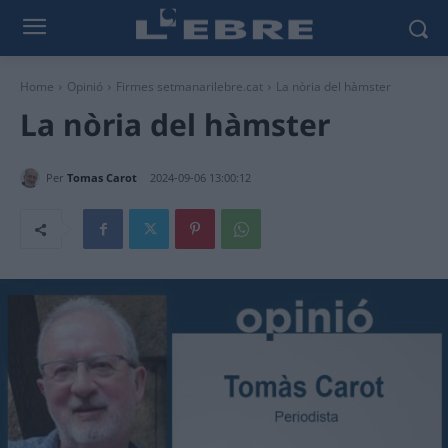
Home
Opinió
Firmes setmanarilebre.cat
La nòria del hàmster
La nòria del hàmster
Per
Tomas Carot
2024-09-06 13:00:12