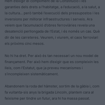
Hem d’exigir el compliment de la Constitució i les
garanties dels drets a l’habitatge, a l’educació, a la salut, a
la cultura… però també l’execució dels pressupostos i les
inversions per millorar infraestructures i serveis. Ara
veiem que l’acumulació d’obres ferroviàries revela una
desatenció perllongada de l’Estat, i és només un cas. Què
dir de les carreteres. Veurem, i viurem, el caos ferroviari
els pròxims cinc mesos.
No hi ha dret. Per això és tan necessari un nou model de
finançament. Per això hem d’exigir que es compleixin les
lleis, com l’Estatut, que ja preveu mecanismes i
s’incompleixen sistemàticament.
Abandonem la roda del hàmster, sortim de la gàbia i, com
fa vuitanta-sis anys la brigada Lincoln, plantem cara al
feixisme per tindre un futur, ara hi ha massa passat.