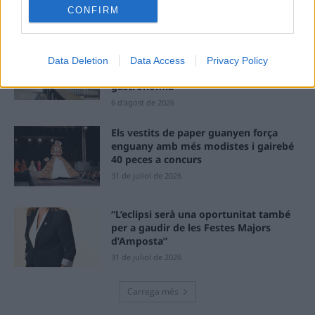
CONFIRM
7 d'agost de 2026
Amposta recupera les Cases del Castell
i culmina un projecte estratègic que
Data Deletion
Data Access
Privacy Policy
vincula patrimoni, turisme i
gastronomia
6 d'agost de 2026
Els vestits de paper guanyen força
enguany amb més modistes i gairebé
40 peces a concurs
31 de juliol de 2026
“L’eclipsi serà una oportunitat també
per a gaudir de les Festes Majors
d’Amposta”
31 de juliol de 2026
Carrega més