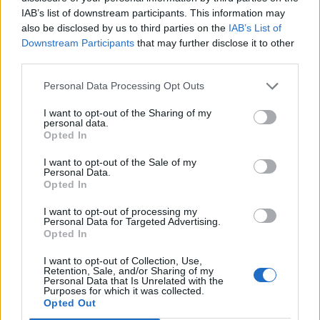
IAB’s list of downstream participants. This information may
also be disclosed by us to third parties on the
IAB’s List of
Ema
Downstream Participants
that may further disclose it to other
third parties.
Llo
Personal Data Processing Opt Outs
we
Deseu el meu nom, el correu electrònic i el lloc web en
I want to opt-out of the Sharing of my
personal data.
aquest navegador per a la propera vegada que comenti.
Opted In
I want to opt-out of the Sale of my
Personal Data.
Opted In
I want to opt-out of processing my
Personal Data for Targeted Advertising.
Opted In
ÚLTIMES NOTÍCIES
I want to opt-out of Collection, Use,
Retention, Sale, and/or Sharing of my
L’Ajuntament de Tortosa amplia el
Personal Data that Is Unrelated with the
Purposes for which it was collected.
termini de les obres de l’aparcament
Opted Out
dels terrenys de Renfe per les altes
temperatures