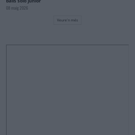
balls solo júnior
08 maig 2026
Veure'n més