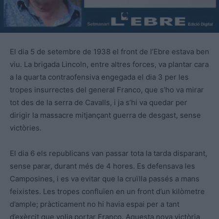
El dia 5 de setembre de 1938 el front de l’Ebre estava ben
viu. La brigada Lincoln, entre altres forces, va plantar cara
a la quarta contraofensiva engegada el dia 3 per les
tropes insurrectes del general Franco, que s’ho va mirar
tot des de la serra de Cavalls, i ja s’hi va quedar per
dirigir la massacre mitjançant guerra de desgast, sense
victòries.
El dia 6 els republicans van passar tota la tarda disparant,
sense parar, durant més de 4 hores. Es defensava les
Camposines, i es va evitar que la cruïlla passés a mans
feixistes. Les tropes confluïen en un front d’un kilòmetre
d’ample; pràcticament no hi havia espai per a tant
d’exèrcit que volia portar Franco. Aquesta nova victòria