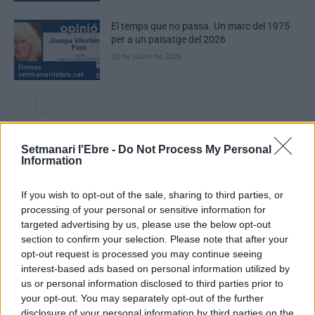
El temps que no passa. Un marc del 1975
per a un paisatge del 2026
30 de juliol de 2026
Firmes
setmanarilebre.cat
Setmanari l'Ebre -
Do Not Process My Personal
DEIXA UNA RESPOSTA
Information
If you wish to opt-out of the sale, sharing to third parties, or
processing of your personal or sensitive information for
targeted advertising by us, please use the below opt-out
section to confirm your selection. Please note that after your
opt-out request is processed you may continue seeing
interest-based ads based on personal information utilized by
us or personal information disclosed to third parties prior to
Comentari:
your opt-out. You may separately opt-out of the further
No
disclosure of your personal information by third parties on the