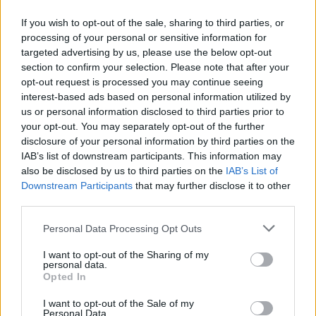
Amposta recupera les Cases del Castell
If you wish to opt-out of the sale, sharing to third parties, or
i culmina un projecte estratègic que
processing of your personal or sensitive information for
vincula patrimoni, turisme i
targeted advertising by us, please use the below opt-out
gastronomia
section to confirm your selection. Please note that after your
6 d'agost de 2026
opt-out request is processed you may continue seeing
interest-based ads based on personal information utilized by
Els vestits de paper guanyen força
us or personal information disclosed to third parties prior to
enguany amb més modistes i gairebé
your opt-out. You may separately opt-out of the further
40 peces a concurs
disclosure of your personal information by third parties on the
31 de juliol de 2026
IAB’s list of downstream participants. This information may
also be disclosed by us to third parties on the
IAB’s List of
“L’eclipsi serà una oportunitat també
Downstream Participants
that may further disclose it to other
per a gaudir de les Festes Majors
third parties.
d’Amposta”
Personal Data Processing Opt Outs
31 de juliol de 2026
I want to opt-out of the Sharing of my
Carrega més
personal data.
Opted In
I want to opt-out of the Sale of my
Personal Data.