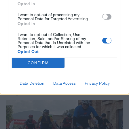
Opted In
I want to opt-out of processing my
Personal Data for Targeted Advertising.
Opted In
I want to opt-out of Collection, Use,
Retention, Sale, and/or Sharing of my
Personal Data that Is Unrelated with the
Purposes for which it was collected.
Opted Out
CONFIRM
La Cursa de l’Aldea segona d’etiqueta d’or de la
Data Deletion
Data Access
Privacy Policy
Running Sèries Terres de l’Ebre
09 maig 2026