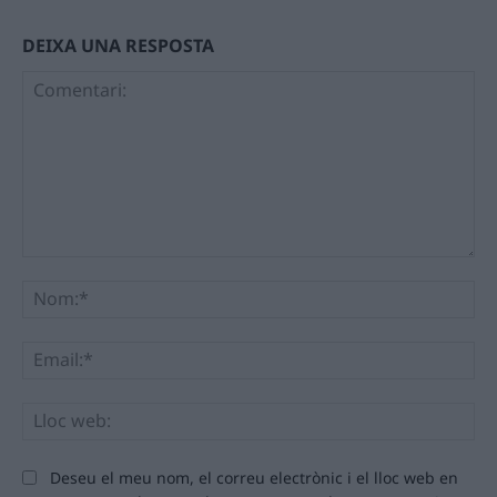
DEIXA UNA RESPOSTA
Comentari:
No
Ema
Llo
we
Deseu el meu nom, el correu electrònic i el lloc web en