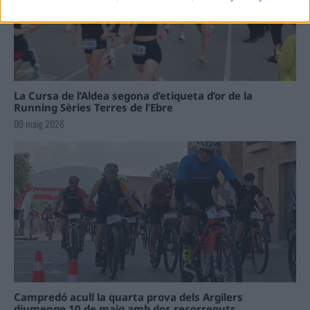
La Cursa de l’Aldea segona d’etiqueta d’or de la
Running Sèries Terres de l’Ebre
09 maig 2026
Campredó acull la quarta prova dels Argilers
diumenge 10 de maig amb dos recorreguts