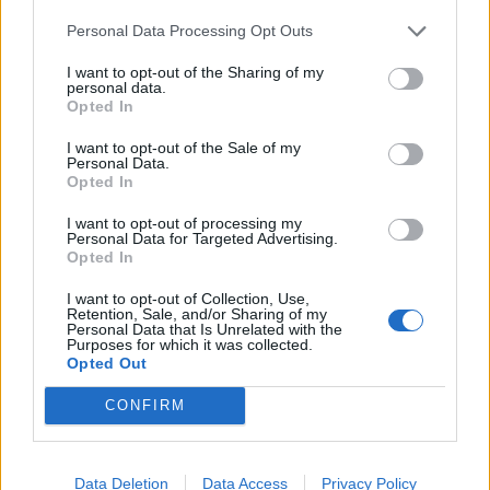
“L’eclipsi serà una oportunitat també
per a gaudir de les Festes Majors
Personal Data Processing Opt Outs
d’Amposta”
I want to opt-out of the Sharing of my
31 de juliol de 2026
personal data.
Opted In
Blaumut lidera el cartell musical de les
I want to opt-out of the Sale of my
Festes
Personal Data.
31 de juliol de 2026
Opted In
I want to opt-out of processing my
Personal Data for Targeted Advertising.
Carrega més
Opted In
I want to opt-out of Collection, Use,
Retention, Sale, and/or Sharing of my
Personal Data that Is Unrelated with the
Purposes for which it was collected.
Opted Out
CONFIRM
Data Deletion
Data Access
Privacy Policy