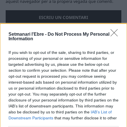
aquest navegador per a la propera vegada que comenti.
Setmanari l'Ebre -
Do Not Process My Personal
Information
ÚLTIMES NOTÍCIES
If you wish to opt-out of the sale, sharing to third parties, or
processing of your personal or sensitive information for
Amposta recupera les Cases del Castell
targeted advertising by us, please use the below opt-out
i culmina un projecte estratègic que
section to confirm your selection. Please note that after your
vincula patrimoni, turisme i
opt-out request is processed you may continue seeing
gastronomia
interest-based ads based on personal information utilized by
6 d'agost de 2026
us or personal information disclosed to third parties prior to
your opt-out. You may separately opt-out of the further
Els vestits de paper guanyen força
disclosure of your personal information by third parties on the
enguany amb més modistes i gairebé
40 peces a concurs
IAB’s list of downstream participants. This information may
also be disclosed by us to third parties on the
IAB’s List of
31 de juliol de 2026
Downstream Participants
that may further disclose it to other
third parties.