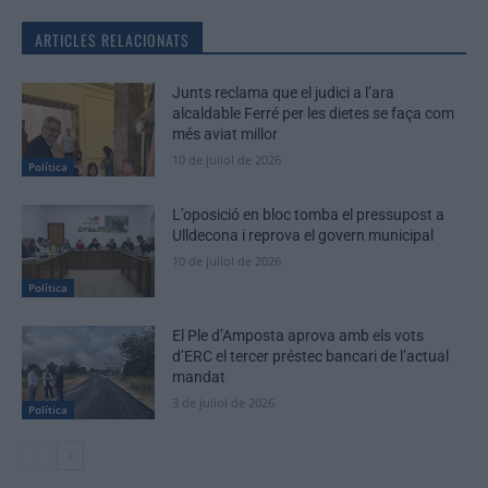
ARTICLES RELACIONATS
Junts reclama que el judici a l’ara
alcaldable Ferré per les dietes se faça com
més aviat millor
10 de juliol de 2026
Política
L’oposició en bloc tomba el pressupost a
Ulldecona i reprova el govern municipal
10 de juliol de 2026
Política
El Ple d’Amposta aprova amb els vots
d’ERC el tercer préstec bancari de l’actual
mandat
3 de juliol de 2026
Política