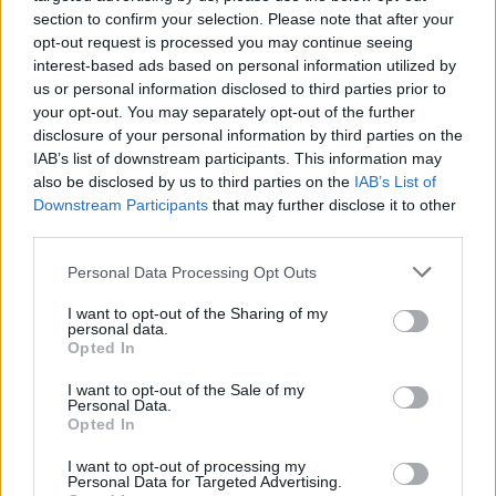
per a gaudir de les Festes Majors
section to confirm your selection. Please note that after your
d’Amposta”
opt-out request is processed you may continue seeing
31 de juliol de 2026
interest-based ads based on personal information utilized by
us or personal information disclosed to third parties prior to
your opt-out. You may separately opt-out of the further
Blaumut lidera el cartell musical de les
disclosure of your personal information by third parties on the
Festes
IAB’s list of downstream participants. This information may
31 de juliol de 2026
also be disclosed by us to third parties on the
IAB’s List of
Downstream Participants
that may further disclose it to other
third parties.
Carrega més
Personal Data Processing Opt Outs
I want to opt-out of the Sharing of my
personal data.
Opted In
I want to opt-out of the Sale of my
Personal Data.
Opted In
I want to opt-out of processing my
Personal Data for Targeted Advertising.