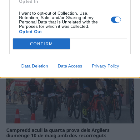
Opted In
I want to opt-out of Collection, Use,
Retention, Sale, and/or Sharing of my
Personal Data that Is Unrelated with the
Purposes for which it was collected.
Opted Out
La Cursa de l’Aldea segona d’etiqueta d’or de la
Running Sèries Terres de l’Ebre
CONFIRM
09 maig 2026
Data Deletion
Data Access
Privacy Policy
Campredó acull la quarta prova dels Argilers
diumenge 10 de maig amb dos recorreguts