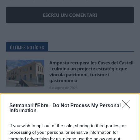
ÚLTIMES NOTÍCIES
Amposta recupera les Cases del Castell
i culmina un projecte estratègic que
vincula patrimoni, turisme i
gastronomia
6 d'agost de 2026
Els vestits de paper guanyen força
Setmanari l'Ebre -
Do Not Process My Personal
enguany amb més modistes i gairebé
Information
40 peces a concurs
31 de juliol de 2026
If you wish to opt-out of the sale, sharing to third parties, or
processing of your personal or sensitive information for
“L’eclipsi serà una oportunitat també
targeted advertising by us, please use the below opt-out