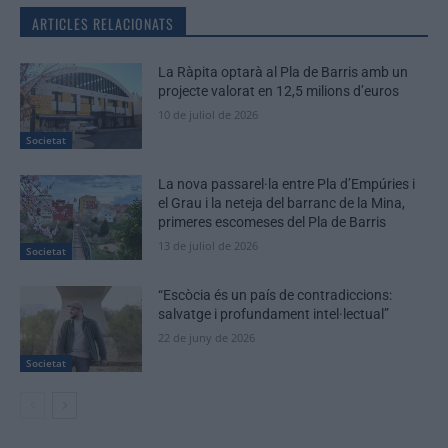
ARTICLES RELACIONATS
La Ràpita optarà al Pla de Barris amb un
projecte valorat en 12,5 milions d’euros
10 de juliol de 2026
Societat
La nova passarel·la entre Pla d’Empúries i
el Grau i la neteja del barranc de la Mina,
primeres escomeses del Pla de Barris
13 de juliol de 2026
Societat
“Escòcia és un país de contradiccions:
salvatge i profundament intel·lectual”
22 de juny de 2026
Societat