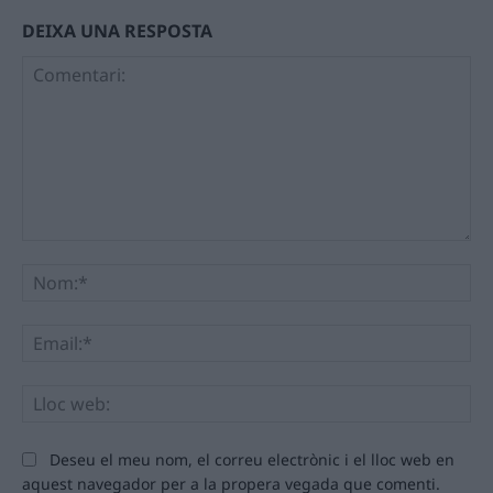
DEIXA UNA RESPOSTA
Comentari:
No
Ema
Llo
we
Deseu el meu nom, el correu electrònic i el lloc web en
aquest navegador per a la propera vegada que comenti.