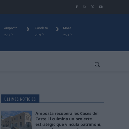
Amposta
Gandesa
Mora
C
C
C
27.7
23.9
26.1
ÚLTIMES NOTÍCIES
Amposta recupera les Cases del
Castell i culmina un projecte
estratègic que vincula patrimoni,