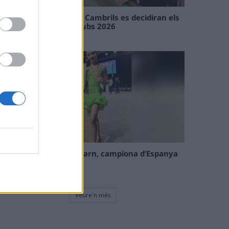
En les tirades de Flix i Cambrils es decidiran els
campions de l’Interclubs 2026
08 maig 2026
La tortosina Cinta Talarn, campiona d’Espanya
de 10 balls solo júnior
08 maig 2026
Veure'n més