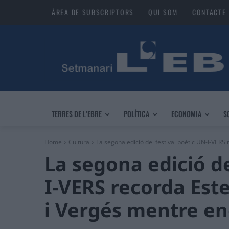
ÀREA DE SUBSCRIPTORS
QUI SOM
CONTACTE
TERRES DE L’EBRE
POLÍTICA
ECONOMIA
S
Home
Cultura
La segona edició del festival poètic UN-I-VERS r
La segona edició de
I-VERS recorda Este
i Vergés mentre en