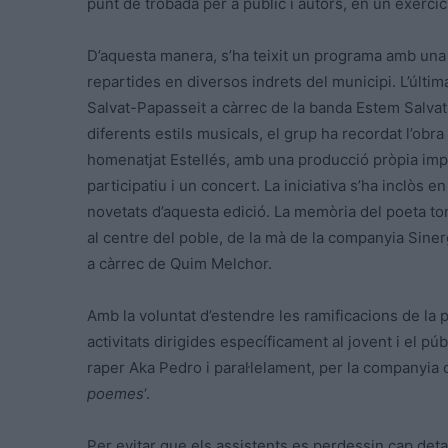
punt de trobada per a públic i autors, en un exercici
D’aquesta manera, s’ha teixit un programa amb una 
repartides en diversos indrets del municipi. L’últi
Salvat-Papasseit a càrrec de la banda Estem Salvats,
diferents estils musicals, el grup ha recordat l’obra
homenatjat Estellés, amb una producció pròpia impul
participatiu i un concert. La iniciativa s’ha inclòs e
novetats d’aquesta edició. La memòria del poeta tor
al centre del poble, de la mà de la companyia Siner
a càrrec de Quim Melchor.
Amb la voluntat d’estendre les ramificacions de la
activitats dirigides específicament al jovent i el pú
raper Aka Pedro i paral·lelament, per la companyia d
poemes
‘.
Per evitar que els assistents es perdessin cap detall