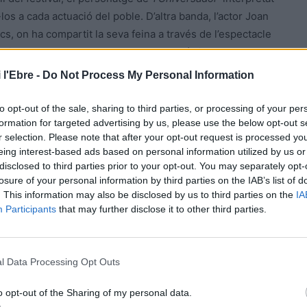
los a cada actuació del poble. D’altra banda, l’actor Joan
s, on ha compartit la seva feina a través de l’espectacle
festival ha apostat per les propostes escèniques de
loma Bertran, ‘
Capsa de quatre vents
‘ amb Guim Valls i
 l'Ebre -
Do Not Process My Personal Information
ea Montes i Marcel Cama, entre altres.
to opt-out of the sale, sharing to third parties, or processing of your per
s
formation for targeted advertising by us, please use the below opt-out s
r selection. Please note that after your opt-out request is processed y
eing interest-based ads based on personal information utilized by us or
l festival també busca atreure les noves generacions
disclosed to third parties prior to your opt-out. You may separately opt-
que l’organització no disposa de dades de públic que ha
losure of your personal information by third parties on the IAB’s list of
ra satisfeta tant per la rebuda com per les expectatives
. This information may also be disclosed by us to third parties on the
IA
dies s’han instal·lat cinc exposicions al municipi
Participants
that may further disclose it to other third parties.
icent Andrés Estellés i Joan Salvat-Papasseit, a més
quel Martí i Pol, Mercè Rodoreda o Santiago Rusiñol.
l Data Processing Opt Outs
o opt-out of the Sharing of my personal data.