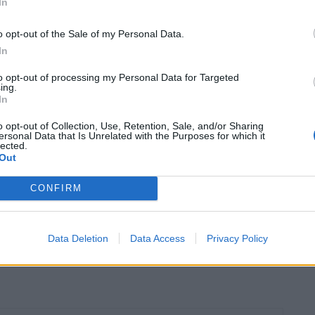
In
Arturo Gaya, ha afirmat que aquest gènere literari gaudeix
uen crear un premi obert que distingeixi la millor
o opt-out of the Sale of my Personal Data.
ots els públics i preveu ser un reclam per tal que noves
In
e i puguin presentar nous textos.
to opt-out of processing my Personal Data for Targeted
ing.
In
o opt-out of Collection, Use, Retention, Sale, and/or Sharing
ersonal Data that Is Unrelated with the Purposes for which it
lected.
Out
CONFIRM
Article següent
Data Deletion
Data Access
Privacy Policy
Publicades les bases del concurs de fotografia i de
portada del programa de la festa major de Flix 2024