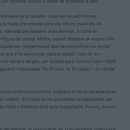
 per prendre el pols a l’estat de la poesia al país.
trentena de propostes culturals de petit format
ma jornada s’ha encetat amb els versos musicats de
 liderada pel titellaire Joan Bertran. A ritme de
 i figura del poeta. Alhora, aquest dissabte al vespre s’ha
sada per l’organització que ha consistit en un recital
n el que s’ha anomenat ‘
cabaret poètic
‘, una de les
tosí Gerard Vergés, per la seva part, ha clos l’UN-I-VERS
gia amb l’espectacle ‘
Fa 10 anys, fa 10 segles
‘ i un recital
 poesia entre nous públics, enguany s’han programat dues
blic infantil. Es tracta de les propostes encapçalades pel
e titelles d’Helena Sola amb l’espectacle ‘
Pomes, peres i
 del festival, el personatge de ‘
l’Universador
‘ interpretat