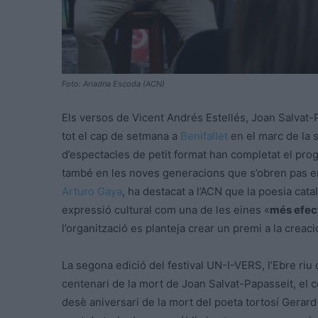
Foto: Ariadna Escoda (ACN)
Els versos de Vicent Andrés Estellés, Joan Salvat-P
tot el cap de setmana a
Benifallet
en el marc de la 
d’espectacles de petit format han completat el pro
també en les noves generacions que s’obren pas en e
Arturo Gaya
, ha destacat a l’ACN que la poesia cat
expressió cultural com una de les eines «
més efect
l’organització es planteja crear un premi a la creaci
La segona edició del festival UN-I-VERS, l’Ebre riu 
centenari de la mort de Joan Salvat-Papasseit, el c
desè aniversari de la mort del poeta tortosí Gerard 