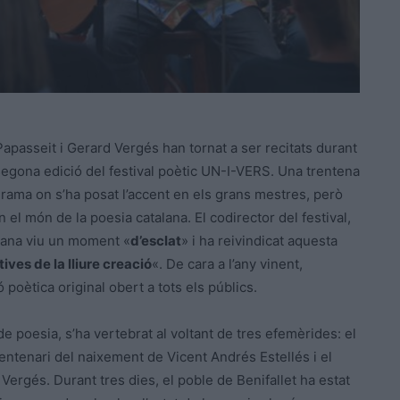
apasseit i Gerard Vergés han tornat a ser recitats durant
segona edició del festival poètic UN-I-VERS. Una trentena
grama on s’ha posat l’accent en els grans mestres, però
l món de la poesia catalana. El codirector del festival,
alana viu un moment «
d’esclat
» i ha reivindicat aquesta
ives de la lliure creació
«. De cara a l’any vinent,
ó poètica original obert a tots els públics.
de poesia, s’ha vertebrat al voltant de tres efemèrides: el
entenari del naixement de Vicent Andrés Estellés i el
Vergés. Durant tres dies, el poble de Benifallet ha estat