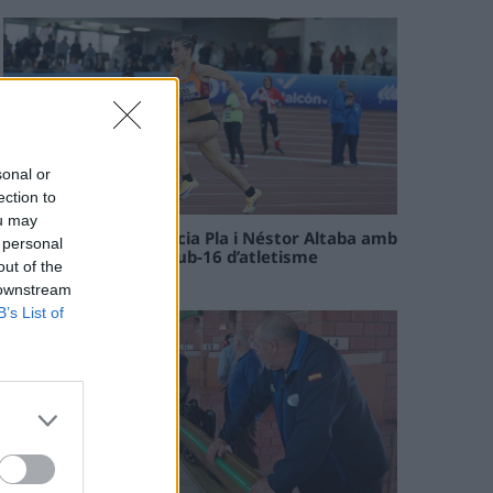
sonal or
ection to
ou may
Paula Sintorres, Patrícia Pla i Néstor Altaba amb
 personal
la selecció catalana sub-16 d’atletisme
out of the
08 maig 2026
 downstream
B’s List of