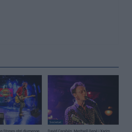
Societat
ling Stones obri diumenge
David Carabén, Meritxell Gené i Xarim