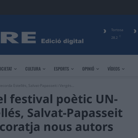
Tortosa
C
28.2
OCIETAT
CULTURA
ESPORTS
OPINIÓ
VÍDEOS
ecorda Estellés, Salvat-Papasseit i Vergés...
l festival poètic UN-
llés, Salvat-Papasseit
coratja nous autors