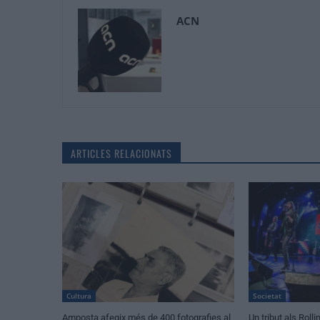
ACN
ARTICLES RELACIONATS
Cultura
Societat
Amposta afegix més de 400 fotografies al
Un tribut als Rol