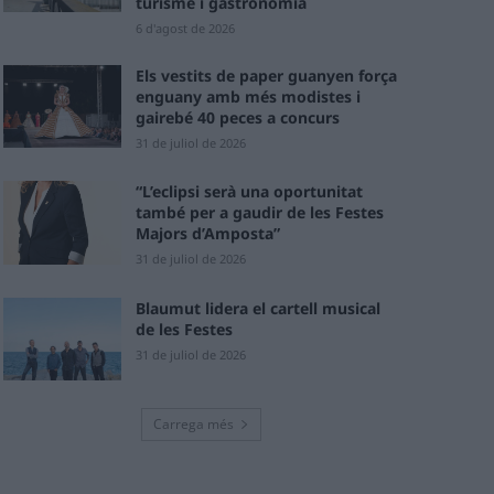
turisme i gastronomia
6 d'agost de 2026
Els vestits de paper guanyen força
enguany amb més modistes i
gairebé 40 peces a concurs
31 de juliol de 2026
“L’eclipsi serà una oportunitat
també per a gaudir de les Festes
Majors d’Amposta”
31 de juliol de 2026
Blaumut lidera el cartell musical
de les Festes
31 de juliol de 2026
Carrega més