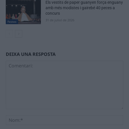
Els vestits de paper guanyen força enguany
amb més modistes i gairebé 40 peces a
concurs
31 de juliol de 2026
Festes
DEIXA UNA RESPOSTA
Comentari:
No