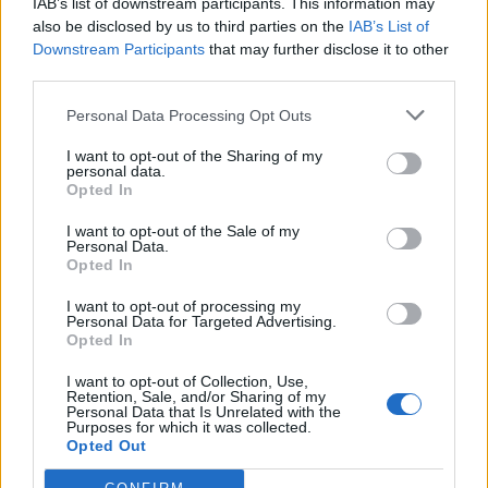
IAB’s list of downstream participants. This information may
also be disclosed by us to third parties on the
IAB’s List of
Amposta recupera les Cases del Castell
Downstream Participants
that may further disclose it to other
i culmina un projecte estratègic que
third parties.
vincula patrimoni, turisme i
gastronomia
Personal Data Processing Opt Outs
6 d'agost de 2026
I want to opt-out of the Sharing of my
personal data.
Els vestits de paper guanyen força
Opted In
enguany amb més modistes i gairebé
40 peces a concurs
I want to opt-out of the Sale of my
31 de juliol de 2026
Personal Data.
Opted In
“L’eclipsi serà una oportunitat també
I want to opt-out of processing my
per a gaudir de les Festes Majors
Personal Data for Targeted Advertising.
d’Amposta”
Opted In
31 de juliol de 2026
I want to opt-out of Collection, Use,
Retention, Sale, and/or Sharing of my
Personal Data that Is Unrelated with the
Carrega més
Purposes for which it was collected.
Opted Out