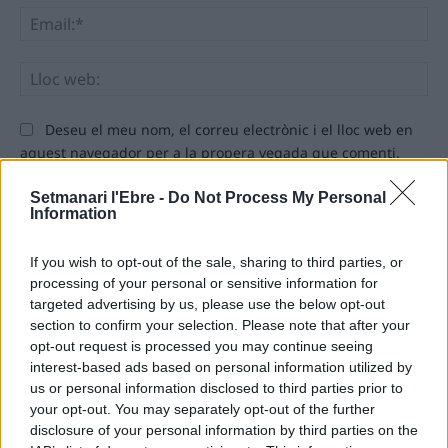
Ema
Llo
we
Deseu el meu nom, el correu electrònic i el lloc web en
aquest navegador per a la propera vegada que comenti.
Setmanari l'Ebre -
Do Not Process My Personal
Information
If you wish to opt-out of the sale, sharing to third parties, or
processing of your personal or sensitive information for
targeted advertising by us, please use the below opt-out
ÚLTIMES NOTÍCIES
section to confirm your selection. Please note that after your
opt-out request is processed you may continue seeing
L’Ajuntament de Tortosa amplia el
interest-based ads based on personal information utilized by
termini de les obres de l’aparcament
us or personal information disclosed to third parties prior to
dels terrenys de Renfe per les altes
your opt-out. You may separately opt-out of the further
temperatures
disclosure of your personal information by third parties on the
7 d'agost de 2026