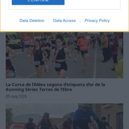
CONFIRM
Data Deletion
Data Access
Privacy Policy
La Cursa de l’Aldea segona d’etiqueta d’or de la
Running Sèries Terres de l’Ebre
09 maig 2026