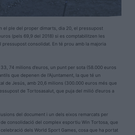
 el ple del proper dimarts, dia 20, el pressupost
euros (pels 69,9 del 2018) si es comptabilitzen les
l pressupost consolidat. En té prou amb la majoria
 33, 74 milions d’euros, un punt per sota (58.000 euros
antils que depenen de l’Ajuntament, la que té un
tal de Jesús, amb 20,6 milions (300.000 euros més que
essupost de Tortosasalut, que puja del milió d’euros a
lusions del document i un dels eixos remarcats per
any de consolidació del complex esportiu Win Tortosa, que
y de celebració dels World Sport Games, cosa que ha portat