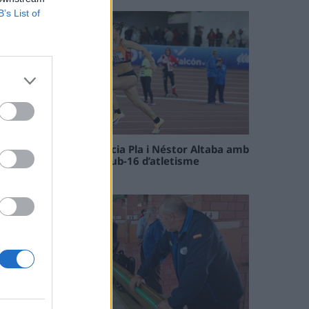
B’s List of
Paula Sintorres, Patrícia Pla i Néstor Altaba amb
la selecció catalana sub-16 d’atletisme
08 maig 2026