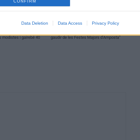
CONFIRM
Entrevistes
Data Deletion
Data Access
Privacy Policy
per guanyen força
“L’eclipsi serà una oportunitat també per a
modistes i gairebé 40
gaudir de les Festes Majors d’Amposta”