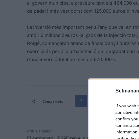
al govern municipal a preveure tant els 464.000 eu
de pàdel i més vestidors) com 125.000 euros d’inve
La inversió més important per a l’any que ve, en tot 
amb 1,6 milions d’euros (el gros de la injecció total
Roigé, començaran abans de finals d’any i duraran s
exercici és per a la urbanització del degradat barri
d’una inversió total de més de 670.000 €.
Setmanari
Comparteix
If you wish 
sensitive in
confirm you
continue se
Article anterior
information 
El setmanari L’EBRE rep el suport del Col·legi de
further disc