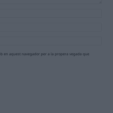
Nom:*
Email:*
Lloc
web:
 web en aquest navegador per a la propera vegada que