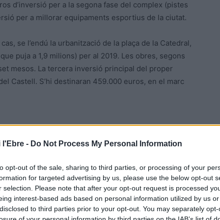
ros d’inversió per a la segona fase del complex (pistes
rsió per a millorar equipaments esportius de la ciutat.
cas, se l’endú la urbanització de la plaça de la Catedral,
, que puja a 1,9 milions) per al 2019. Les obres, segons
et mesos. La tercera inversió principal del proper
 del Castell. S’hi destinaran 459.000 euros, en el marc
 l'Ebre -
Do Not Process My Personal Information
to opt-out of the sale, sharing to third parties, or processing of your per
formation for targeted advertising by us, please use the below opt-out s
r selection. Please note that after your opt-out request is processed y
eing interest-based ads based on personal information utilized by us or
Article següent
disclosed to third parties prior to your opt-out. You may separately opt-
Lo Pati recupera en una exposició el perfil de Carles
losure of your personal information by third parties on the IAB’s list of