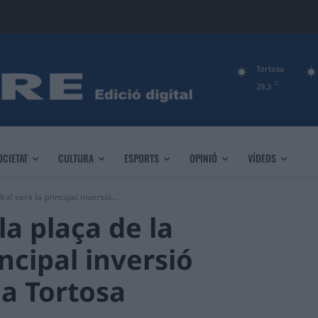
Tortosa
C
29.3
OCIETAT
CULTURA
ESPORTS
OPINIÓ
VÍDEOS
al serà la principal inversió...
la plaça de la
incipal inversió
 a Tortosa