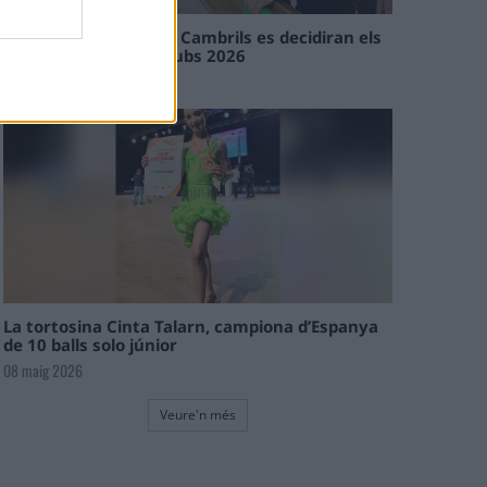
En les tirades de Flix i Cambrils es decidiran els
campions de l’Interclubs 2026
08 maig 2026
La tortosina Cinta Talarn, campiona d’Espanya
de 10 balls solo júnior
08 maig 2026
Veure'n més