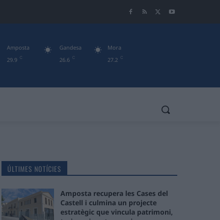
Amposta
Gandesa
Mora
C
C
C
29.9
26.6
27.2
ÚLTIMES NOTÍCIES
Amposta recupera les Cases del
Castell i culmina un projecte
estratègic que vincula patrimoni,