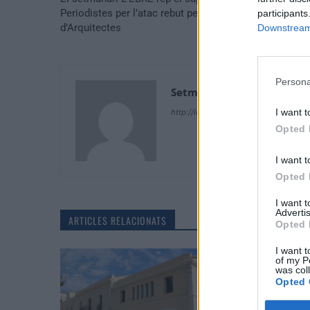
Periodistes per l’atac rebut per part del Col.legi
participants
d’Arquitectes
Downstream 
Persona
Setmanari Ebre
I want t
http://localhost/setmanari-copia
Opted 
I want t
Opted 
I want 
Advertis
ARTICLES RELACIONATS
Opted 
I want t
of my P
was col
Opted 