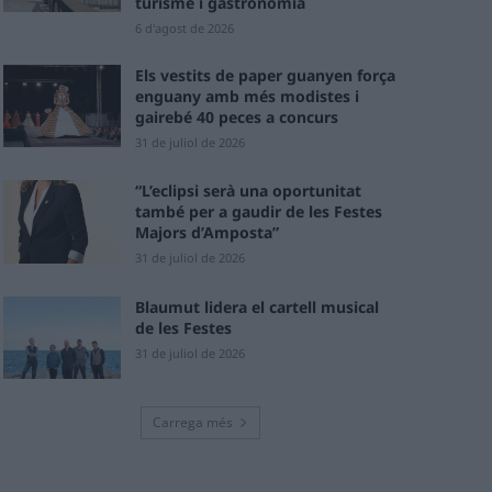
turisme i gastronomia
6 d'agost de 2026
Els vestits de paper guanyen força
enguany amb més modistes i
gairebé 40 peces a concurs
31 de juliol de 2026
“L’eclipsi serà una oportunitat
també per a gaudir de les Festes
Majors d’Amposta”
31 de juliol de 2026
Blaumut lidera el cartell musical
de les Festes
31 de juliol de 2026
Carrega més