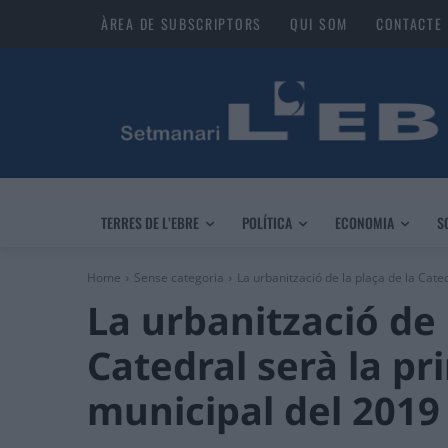
ÀREA DE SUBSCRIPTORS
QUI SOM
CONTACTE
TERRES DE L’EBRE
POLÍTICA
ECONOMIA
S
Home
Sense categoria
La urbanització de la plaça de la Catedr
La urbanització de 
Catedral serà la pr
municipal del 2019