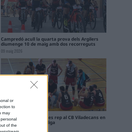
Campredó acull la quarta prova dels Argilers
diumenge 10 de maig amb dos recorreguts
09 maig 2026
sonal or
ection to
ou may
El Cantaires amb baixes rep al CB Viladecans en
 personal
el tram decisiu de la lliga
out of the
09 maig 2026
 downstream