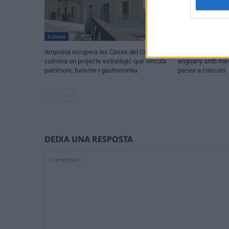
Cultura
Festes
Amposta recupera les Cases del Castell i
Els vestits de pa
culmina un projecte estratègic que vincula
enguany amb més 
patrimoni, turisme i gastronomia
peces a concurs
DEIXA UNA RESPOSTA