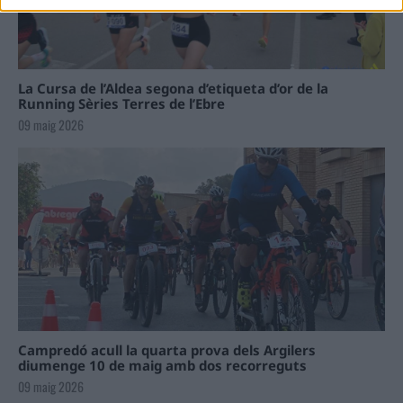
La Cursa de l’Aldea segona d’etiqueta d’or de la
Running Sèries Terres de l’Ebre
09 maig 2026
Campredó acull la quarta prova dels Argilers
diumenge 10 de maig amb dos recorreguts
09 maig 2026