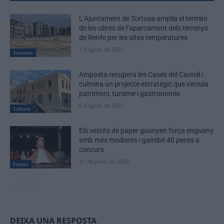
L’Ajuntament de Tortosa amplia el termini
de les obres de l’aparcament dels terrenys
de Renfe per les altes temperatures
7 d'agost de 2026
Societat
Amposta recupera les Cases del Castell i
culmina un projecte estratègic que vincula
patrimoni, turisme i gastronomia
6 d'agost de 2026
Cultura
Els vestits de paper guanyen força enguany
amb més modistes i gairebé 40 peces a
concurs
31 de juliol de 2026
Festes
DEIXA UNA RESPOSTA