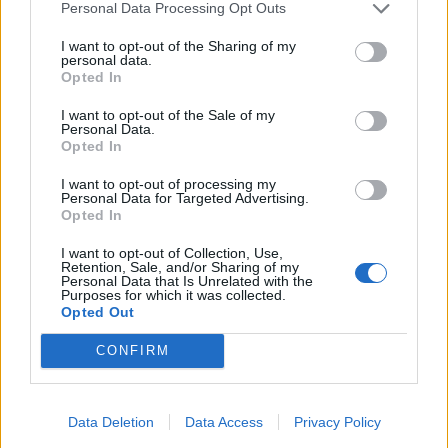
40 peces a concurs
Personal Data Processing Opt Outs
31 de juliol de 2026
I want to opt-out of the Sharing of my
personal data.
Opted In
“L’eclipsi serà una oportunitat també
per a gaudir de les Festes Majors
I want to opt-out of the Sale of my
d’Amposta”
Personal Data.
31 de juliol de 2026
Opted In
I want to opt-out of processing my
Carrega més
Personal Data for Targeted Advertising.
Opted In
I want to opt-out of Collection, Use,
Retention, Sale, and/or Sharing of my
Personal Data that Is Unrelated with the
Purposes for which it was collected.
Opted Out
CONFIRM
Data Deletion
Data Access
Privacy Policy