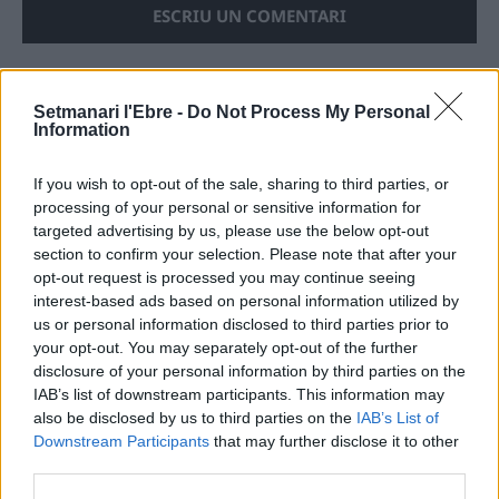
Setmanari l'Ebre -
Do Not Process My Personal
ÚLTIMES NOTÍCIES
Information
If you wish to opt-out of the sale, sharing to third parties, or
L’Ajuntament de Tortosa amplia el
termini de les obres de l’aparcament
processing of your personal or sensitive information for
dels terrenys de Renfe per les altes
targeted advertising by us, please use the below opt-out
temperatures
section to confirm your selection. Please note that after your
7 d'agost de 2026
opt-out request is processed you may continue seeing
interest-based ads based on personal information utilized by
Amposta recupera les Cases del Castell
us or personal information disclosed to third parties prior to
i culmina un projecte estratègic que
your opt-out. You may separately opt-out of the further
vincula patrimoni, turisme i
disclosure of your personal information by third parties on the
gastronomia
IAB’s list of downstream participants. This information may
6 d'agost de 2026
also be disclosed by us to third parties on the
IAB’s List of
Downstream Participants
that may further disclose it to other
Els vestits de paper guanyen força
third parties.
enguany amb més modistes i gairebé