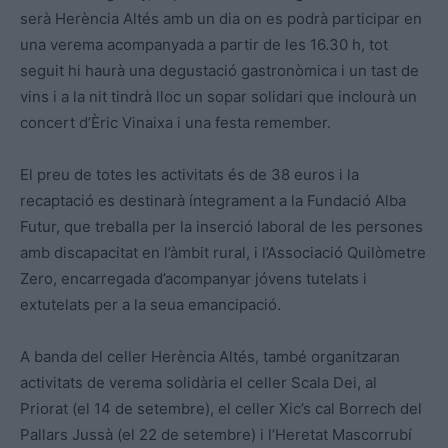
serà Herència Altés amb un dia on es podrà participar en
una verema acompanyada a partir de les 16.30 h, tot
seguit hi haurà una degustació gastronòmica i un tast de
vins i a la nit tindrà lloc un sopar solidari que inclourà un
concert d’Èric Vinaixa i una festa remember.
El preu de totes les activitats és de 38 euros i la
recaptació es destinarà íntegrament a la Fundació Alba
Futur, que treballa per la inserció laboral de les persones
amb discapacitat en l’àmbit rural, i l’Associació Quilòmetre
Zero, encarregada d’acompanyar jóvens tutelats i
extutelats per a la seua emancipació.
A banda del celler Herència Altés, també organitzaran
activitats de verema solidària el celler Scala Dei, al
Priorat (el 14 de setembre), el celler Xic’s cal Borrech del
Pallars Jussà (el 22 de setembre) i l’Heretat Mascorrubí