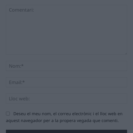
Comentari:
No
Ema
Llo
we
Deseu el meu nom, el correu electrònic i el lloc web en
aquest navegador per a la propera vegada que comenti.