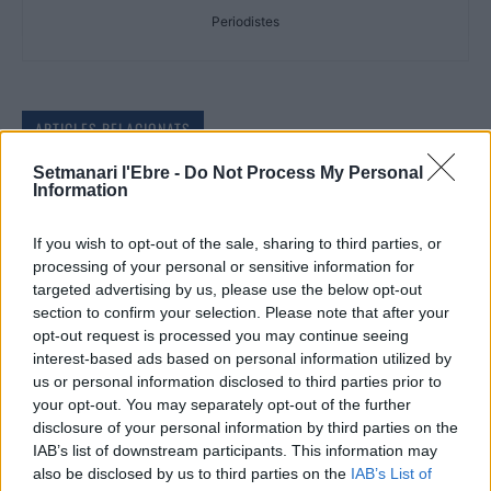
Periodistes
ARTICLES RELACIONATS
Setmanari l'Ebre -
Do Not Process My Personal
Vuit platges i tres ports de la costa de l’Ebre
Information
aconseguixen la Bandera Blava 2026
11 de maig de 2026
If you wish to opt-out of the sale, sharing to third parties, or
Turisme
processing of your personal or sensitive information for
targeted advertising by us, please use the below opt-out
La Ràpita i Sóller enforteixen els seus
section to confirm your selection. Please note that after your
vincles amb la Ruta dels Poetes i una
opt-out request is processed you may continue seeing
expedició de projecció internacional
interest-based ads based on personal information utilized by
8 de maig de 2026
Turisme
us or personal information disclosed to third parties prior to
your opt-out. You may separately opt-out of the further
L’Ebre Rowing Tour tanca amb èxit la prova
disclosure of your personal information by third parties on the
pilot de turisme fluvial europeu
IAB’s list of downstream participants. This information may
also be disclosed by us to third parties on the
IAB’s List of
8 de maig de 2026