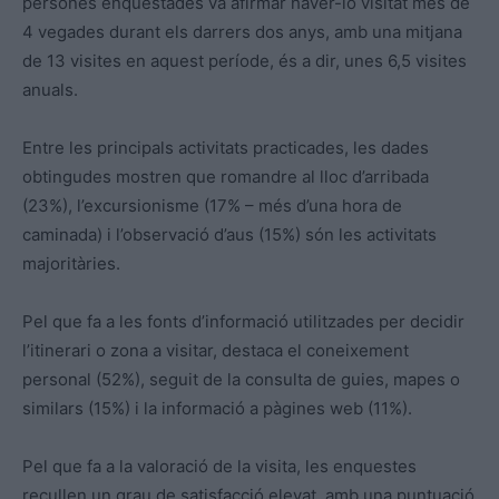
persones enquestades va afirmar haver-lo visitat més de
4 vegades durant els darrers dos anys, amb una mitjana
de 13 visites en aquest període, és a dir, unes 6,5 visites
anuals.
Entre les principals activitats practicades, les dades
obtingudes mostren que romandre al lloc d’arribada
(23%), l’excursionisme (17% – més d’una hora de
caminada) i l’observació d’aus (15%) són les activitats
majoritàries.
Pel que fa a les fonts d’informació utilitzades per decidir
l’itinerari o zona a visitar, destaca el coneixement
personal (52%), seguit de la consulta de guies, mapes o
similars (15%) i la informació a pàgines web (11%).
Pel que fa a la valoració de la visita, les enquestes
recullen un grau de satisfacció elevat, amb una puntuació