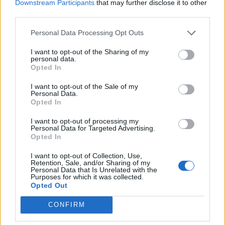
Downstream Participants
that may further disclose it to other
Turisme
third parties.
Personal Data Processing Opt Outs
I want to opt-out of the Sharing of my
personal data.
DEIXA UNA RESPOSTA
Opted In
I want to opt-out of the Sale of my
Personal Data.
Opted In
I want to opt-out of processing my
Personal Data for Targeted Advertising.
Opted In
I want to opt-out of Collection, Use,
Comentari:
Retention, Sale, and/or Sharing of my
Personal Data that Is Unrelated with the
No
Purposes for which it was collected.
Opted Out
Ema
CONFIRM