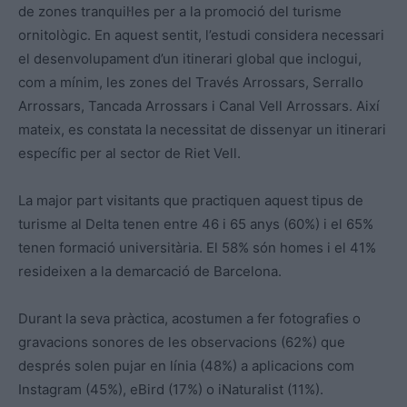
de zones tranquil·les per a la promoció del turisme
ornitològic. En aquest sentit, l’estudi considera necessari
el desenvolupament d’un itinerari global que inclogui,
com a mínim, les zones del Través Arrossars, Serrallo
Arrossars, Tancada Arrossars i Canal Vell Arrossars. Així
mateix, es constata la necessitat de dissenyar un itinerari
específic per al sector de Riet Vell.
La major part visitants que practiquen aquest tipus de
turisme al Delta tenen entre 46 i 65 anys (60%) i el 65%
tenen formació universitària. El 58% són homes i el 41%
resideixen a la demarcació de Barcelona.
Durant la seva pràctica, acostumen a fer fotografies o
gravacions sonores de les observacions (62%) que
després solen pujar en línia (48%) a aplicacions com
Instagram (45%), eBird (17%) o iNaturalist (11%).