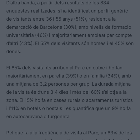
D’altra banda, a partir dels resultats de les 834
enquestes realitzades, s’ha identificat un perfil genèric
de visitants entre 36 i 55 anys (51%), resident a la
demarcació de Barcelona (30%), amb nivells de formació
universitària (46%) i majoritàriament empleat per compte
d’altri (43%). El 55% dels visitants són homes i el 45% són
dones.
El 85% dels visitants arriben al Parc en cotxe i ho fan
majoritàriament en parella (39%) o en família (34%), amb
una mitjana de 3,2 persones per grup. La durada mitjana
de la visita és d’uns 3,4 dies i més del 60% s’allotja a la
zona. El 15% ho fa en cases rurals o apartaments turístics
i l’11% en hotels o hostals i es quantifica que un 9% ho fa
en autocaravana o furgoneta.
Pel que fa a la freqüència de visita al Parc, un 63% de les