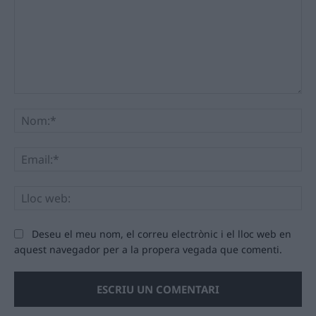
Comentari:
No
Ema
Llo
we
Deseu el meu nom, el correu electrònic i el lloc web en
aquest navegador per a la propera vegada que comenti.