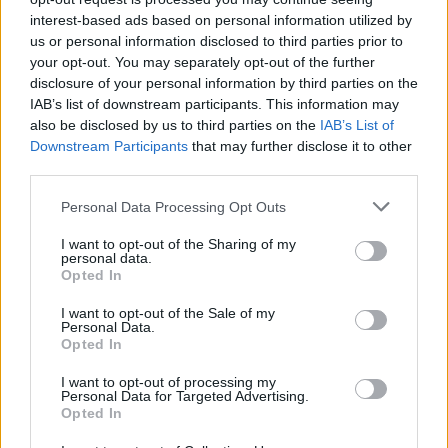
interest-based ads based on personal information utilized by
“L’eclipsi serà una oportunitat també
us or personal information disclosed to third parties prior to
per a gaudir de les Festes Majors
your opt-out. You may separately opt-out of the further
d’Amposta”
disclosure of your personal information by third parties on the
31 de juliol de 2026
IAB’s list of downstream participants. This information may
also be disclosed by us to third parties on the
IAB’s List of
Carrega més
Downstream Participants
that may further disclose it to other
third parties.
Personal Data Processing Opt Outs
I want to opt-out of the Sharing of my
personal data.
Opted In
I want to opt-out of the Sale of my
Personal Data.
Opted In
I want to opt-out of processing my
Personal Data for Targeted Advertising.
Opted In