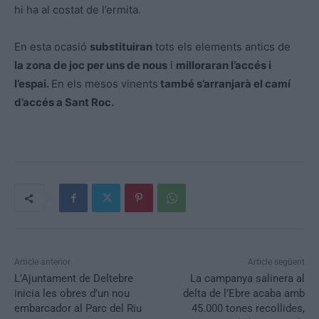
hi ha al costat de l’ermita.
En esta ocasió
substituiran
tots els elements antics de
la zona de joc per uns de nous
i
milloraran l’accés i
l’espai.
En els mesos vinents
també s’arranjarà el camí
d’accés a Sant Roc.
Article anterior
Article següent
L’Ajuntament de Deltebre
La campanya salinera al
inicia les obres d’un nou
delta de l’Ebre acaba amb
embarcador al Parc del Riu
45.000 tones recollides,