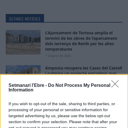
ÚLTIMES NOTÍCIES
L’Ajuntament de Tortosa amplia el
termini de les obres de l’aparcament
dels terrenys de Renfe per les altes
temperatures
7 d'agost de 2026
Amposta recupera les Cases del Castell
i culmina un projecte estratègic que
vincula patrimoni, turisme i
gastronomia
Setmanari l'Ebre -
Do Not Process My Personal
Information
6 d'agost de 2026
Els vestits de paper guanyen força
If you wish to opt-out of the sale, sharing to third parties, or
enguany amb més modistes i gairebé
processing of your personal or sensitive information for
40 peces a concurs
targeted advertising by us, please use the below opt-out
31 de juliol de 2026
section to confirm your selection. Please note that after your
opt-out request is processed you may continue seeing