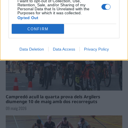
I want to opt-out of Collection, Use,
Retention, Sale, and/or Sharing of my
Personal Data that Is Unrelated with the
La Cursa de l’Aldea segona d’etiqueta d’or de la
Purposes for which it was collected.
Running Sèries Terres de l’Ebre
Opted Out
09 maig 2026
CONFIRM
Data Deletion
Data Access
Privacy Policy
Campredó acull la quarta prova dels Argilers
diumenge 10 de maig amb dos recorreguts
09 maig 2026