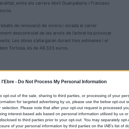
ralitat, entre els carrers Abril Guanyabens i Francesc
euros.
reballs de renovació de vorera i vorada al carrer
ement descontrolat de les arrels de l’arbrat ha provocat
anants. Les obres s’allargaran durant tres setmanes i el
uidem Tortosa, és de 48.323 euros.
 l'Ebre -
Do Not Process My Personal Information
to opt-out of the sale, sharing to third parties, or processing of your per
formation for targeted advertising by us, please use the below opt-out s
r selection. Please note that after your opt-out request is processed y
eing interest-based ads based on personal information utilized by us or
Article següent
disclosed to third parties prior to your opt-out. You may separately opt-
Móra la Nova i Tivissa modifiquen el planejament del
losure of your personal information by third parties on the IAB’s list of
polígon industrial del Molló per atreure-hi empreses