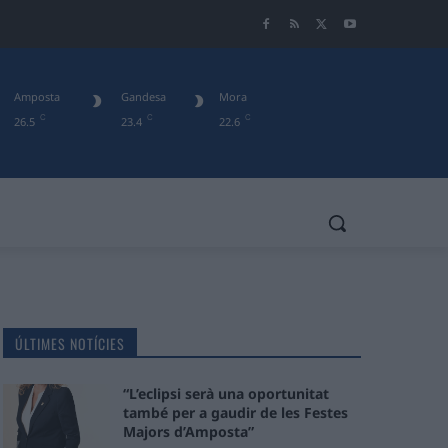
Amposta
Gandesa
Mora
C
C
C
26.5
23.4
22.6
ÚLTIMES NOTÍCIES
“L’eclipsi serà una oportunitat
també per a gaudir de les Festes
Majors d’Amposta”