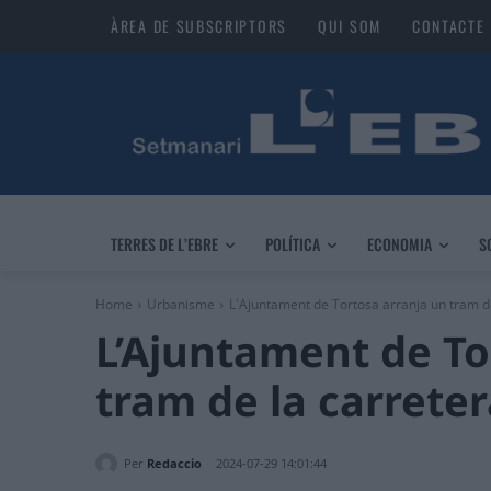
ÀREA DE SUBSCRIPTORS
QUI SOM
CONTACTE
TERRES DE L’EBRE
POLÍTICA
ECONOMIA
S
Home
Urbanisme
L'Ajuntament de Tortosa arranja un tram de
L’Ajuntament de To
tram de la carreter
Per
Redaccio
2024-07-29 14:01:44