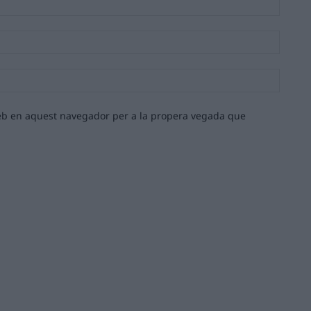
Email:*
Lloc
web:
 web en aquest navegador per a la propera vegada que