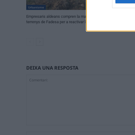
Urbanisme
Urbanisme
Empresaris aldeans compren la majoria de
Veïns del Raval de
terrenys de Fadesa per a reactivar la zona
pèrdua “sistemàt
DEIXA UNA RESPOSTA
Comentari: