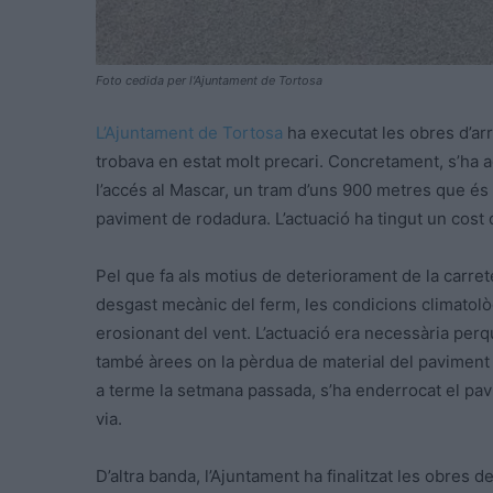
Foto cedida per l'Ajuntament de Tortosa
L’Ajuntament de Tortosa
ha executat les obres d’arr
trobava en estat molt precari. Concretament, s’ha a
l’accés al Mascar, un tram d’uns 900 metres que é
paviment de rodadura. L’actuació ha tingut un cost
Pel que fa als motius de deteriorament de la carret
desgast mecànic del ferm, les condicions climatol
erosionant del vent. L’actuació era necessària per
també àrees on la pèrdua de material del paviment a
a terme la setmana passada, s’ha enderrocat el pavi
via.
D’altra banda, l’Ajuntament ha finalitzat les obres d