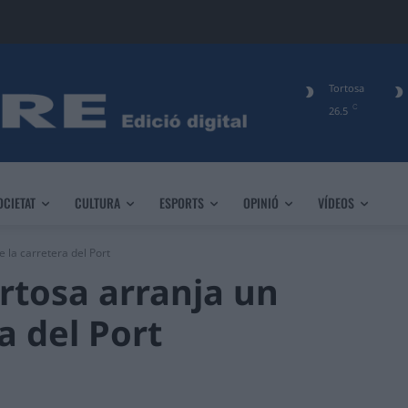
Tortosa
C
26.5
OCIETAT
CULTURA
ESPORTS
OPINIÓ
VÍDEOS
 la carretera del Port
rtosa arranja un
a del Port