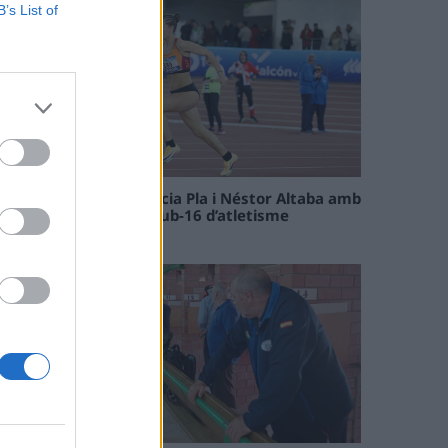
B’s List of
Paula Sintorres, Patrícia Pla i Néstor Altaba amb
la selecció catalana sub-16 d’atletisme
08 maig 2026