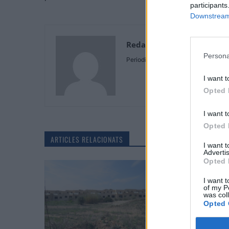
participants
Downstream 
Redaccio
Persona
Periodistes
I want t
Opted 
I want t
Opted 
ARTICLES RELACIONATS
I want 
Advertis
Opted 
I want t
of my P
was col
Opted 