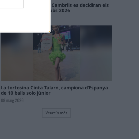
En les tirades de Flix i Cambrils es decidiran els
campions de l’Interclubs 2026
08 maig 2026
La tortosina Cinta Talarn, campiona d’Espanya
de 10 balls solo júnior
08 maig 2026
Veure'n més