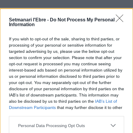
ÚLTIMES NOTÍCIES
Setmanari l'Ebre -
Do Not Process My Personal
Information
L’Ajuntament de Tortosa amplia el
termini de les obres de l’aparcament
If you wish to opt-out of the sale, sharing to third parties, or
dels terrenys de Renfe per les altes
processing of your personal or sensitive information for
temperatures
targeted advertising by us, please use the below opt-out
7 d'agost de 2026
section to confirm your selection. Please note that after your
opt-out request is processed you may continue seeing
Amposta recupera les Cases del Castell
interest-based ads based on personal information utilized by
i culmina un projecte estratègic que
us or personal information disclosed to third parties prior to
vincula patrimoni, turisme i
your opt-out. You may separately opt-out of the further
gastronomia
disclosure of your personal information by third parties on the
6 d'agost de 2026
IAB’s list of downstream participants. This information may
also be disclosed by us to third parties on the
IAB’s List of
Els vestits de paper guanyen força
Downstream Participants
that may further disclose it to other
enguany amb més modistes i gairebé
40 peces a concurs
third parties.
31 de juliol de 2026
Personal Data Processing Opt Outs