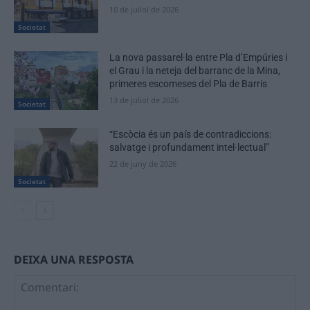
10 de juliol de 2026
Societat
La nova passarel·la entre Pla d’Empúries i
el Grau i la neteja del barranc de la Mina,
primeres escomeses del Pla de Barris
13 de juliol de 2026
Societat
“Escòcia és un país de contradiccions:
salvatge i profundament intel·lectual”
22 de juny de 2026
Societat
DEIXA UNA RESPOSTA