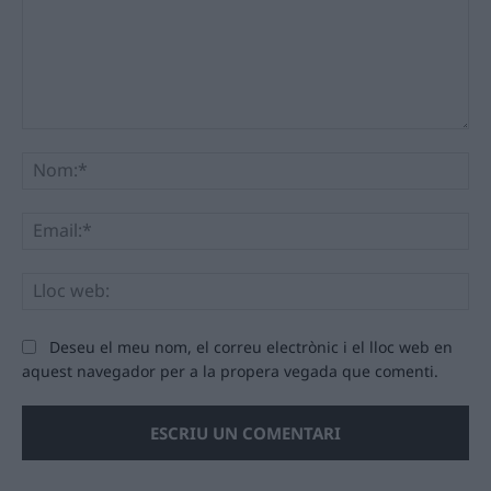
Comentari:
No
Ema
Llo
we
Deseu el meu nom, el correu electrònic i el lloc web en
aquest navegador per a la propera vegada que comenti.