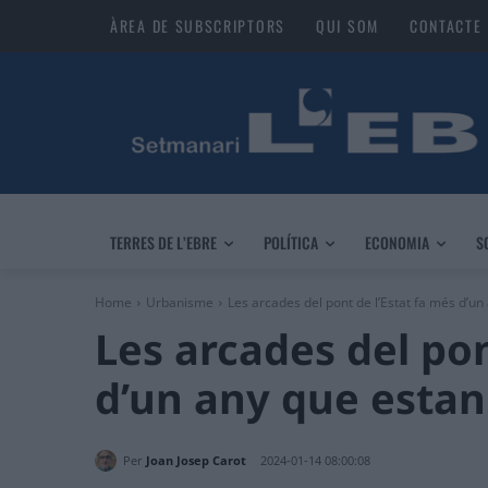
ÀREA DE SUBSCRIPTORS
QUI SOM
CONTACTE
TERRES DE L’EBRE
POLÍTICA
ECONOMIA
S
Home
Urbanisme
Les arcades del pont de l’Estat fa més d’un 
Les arcades del pon
d’un any que estan
Per
Joan Josep Carot
2024-01-14 08:00:08