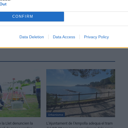
Out
CONFIRM
Data Deletion
Data Access
Privacy Policy
Urbanisme
 la Llet denuncien la
L’Ajuntament de l’Ampolla adequa el tram