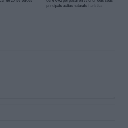
ica” de zones verdes
del GR-92 per posar en valor un dels seus
principals actius naturals i turístics
Nom:*
Email:*