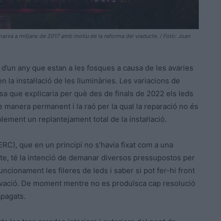
n marxa a mitjans de 2017 amb motiu de la reforma del viaducte. / Foto: Joan
s d’un any que estan a les fosques a causa de les avaries
n la instal·lació de les lluminàries. Les variacions de
sa que explicaria per què des de finals de 2022 els leds
 manera permanent i la raó per la qual la reparació no és
ement un replantejament total de la instal·lació.
), que en un principi no s’havia fixat com a una
ducte, té la intenció de demanar diversos pressupostos per
uncionament les fileres de leds i saber si pot fer-hi front
vació. De moment mentre no es produïsca cap resolució
apagats.