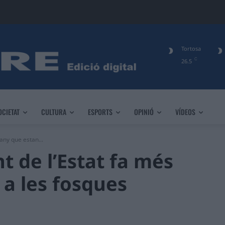
Tortosa
C
26.5
OCIETAT
CULTURA
ESPORTS
OPINIÓ
VÍDEOS
any que estan...
t de l’Estat fa més
 a les fosques