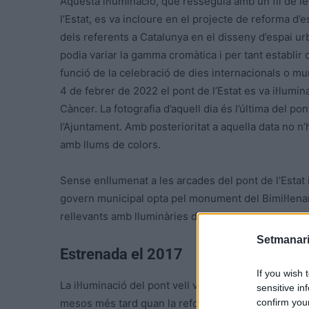
Aquesta il·luminació, que resseguia amb un fil de le
l’Estat, es va incloure en el projecte de reforma d’e
dels referents a Catalunya en el disseny d’espai urb
podia variar la gamma cromàtica i per tant establir
funció de la celebració de dies internacionals o mu
4 de febrer de 2022 el pont de l’Estat es va il·lumin
Càncer. La fotografia d’aquell dia és l’última del pon
l’Ajuntament. Amb posterioritat a aquella data no n
amb llums de colors.
Sense enllumenat a les arcades del pont de l’Estat i
govern municipal opta pel monument del Bimil·len
rellevants amb lluminàries de colors.
Setmanari
Estrenada el 2017
If you wish 
La il·luminació del pont vell va entrar en funciona
sensitive in
confirm you
mesos més tard quan la reforma de l’estructura del