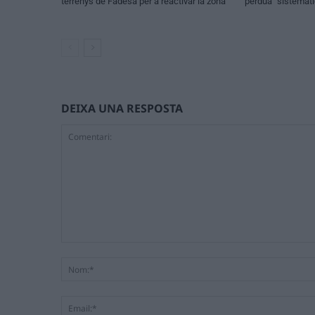
terrenys de Fadesa per a reactivar la zona
pèrdua “sistemàt
DEIXA UNA RESPOSTA
Comentari: