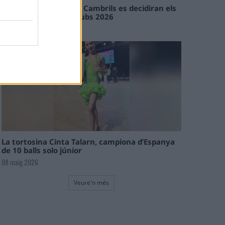
En les tirades de Flix i Cambrils es decidiran els
campions de l’Interclubs 2026
08 maig 2026
La tortosina Cinta Talarn, campiona d’Espanya
de 10 balls solo júnior
08 maig 2026
Veure'n més