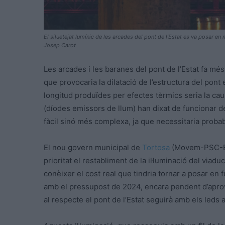
El siluetejat lumínic de les arcades del pont de l’Estat es va posar e
Josep Carot
Les arcades i les baranes del pont de l’Estat fa mé
que provocaria la dilatació de l’estructura del pont e
longitud produïdes per efectes tèrmics seria la cau
(díodes emissors de llum) han dixat de funcionar de
fàcil sinó més complexa, ja que necessitaria probabl
El nou govern municipal de
Tortosa
(Movem-PSC-ERC
prioritat el restabliment de la il·luminació del via
conèixer el cost real que tindria tornar a posar en f
amb el pressupost de 2024, encara pendent d’apro
al respecte el pont de l’Estat seguirà amb els leds 