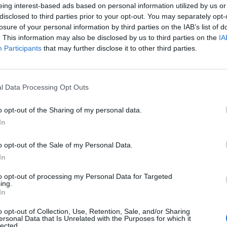
eing interest-based ads based on personal information utilized by us or
 ciutadania tortosina, amb els reflexos al riu que
disclosed to third parties prior to your opt-out. You may separately opt-
dels indrets nocturns més fotografiats de la capital del
losure of your personal information by third parties on the IAB’s list of
de 2018, la il·luminació es va interrompre parcialment a
. This information may also be disclosed by us to third parties on the
IA
inc metres de cablejat, que es van restituir.
Participants
that may further disclose it to other third parties.
l Data Processing Opt Outs
o opt-out of the Sharing of my personal data.
In
o opt-out of the Sale of my Personal Data.
In
Article següent
to opt-out of processing my Personal Data for Targeted
De la Vega demana una taula de partits per
ing.
consensuar els projectes dels fons nuclears
In
o opt-out of Collection, Use, Retention, Sale, and/or Sharing
ersonal Data that Is Unrelated with the Purposes for which it
lected.