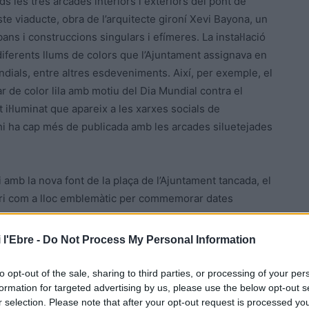
ds les tres arcades interiors i exteriors del pont de
ste viaducte, obra de l’arquitecte gironí Xevi Bayona, un
ans i construccions singulars i efímeres. La instal·lació
 diferents llums de colors que l’Ajuntament assignava en
ndials, entre altres esdeveniments. Així, per exemple, el
ar de color lila amb motiu del Dia Mundial contra el
t il·luminat que apareix a les xarxes socials de
’hi ha cap més de publicada amb les arcades siluetejades
 amb la nova font de la plaça de l’Ajuntament tancada, el
ari com a lloc emblemàtic per commemorar dates
 l'Ebre -
Do Not Process My Personal Information
to opt-out of the sale, sharing to third parties, or processing of your per
ment parcialment al juny de 2017 i de manera integral uns
formation for targeted advertising by us, please use the below opt-out s
r selection. Please note that after your opt-out request is processed y
 viaducte va quedar completada i operativa totalment.