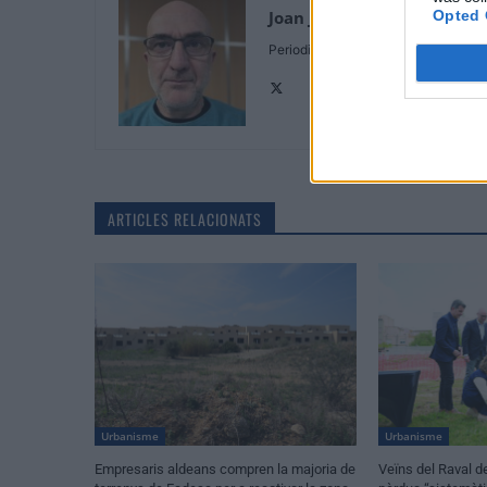
Opted 
Joan Josep Carot
Periodista
ARTICLES RELACIONATS
Urbanisme
Urbanisme
Empresaris aldeans compren la majoria de
Veïns del Raval de