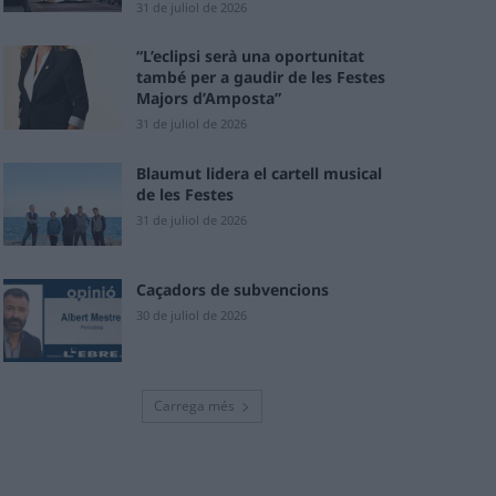
31 de juliol de 2026
“L’eclipsi serà una oportunitat
també per a gaudir de les Festes
Majors d’Amposta”
31 de juliol de 2026
Blaumut lidera el cartell musical
de les Festes
31 de juliol de 2026
Caçadors de subvencions
30 de juliol de 2026
Carrega més