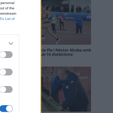
 personal
out of the
 downstream
B’s List of
Paula Sintorres, Patrícia Pla i Néstor Altaba amb
la selecció catalana sub-16 d’atletisme
08 maig 2026