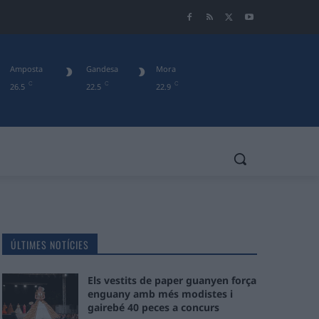
Amposta
Gandesa
Mora
C
C
C
26.5
22.5
22.9
ÚLTIMES NOTÍCIES
Els vestits de paper guanyen força
enguany amb més modistes i
gairebé 40 peces a concurs