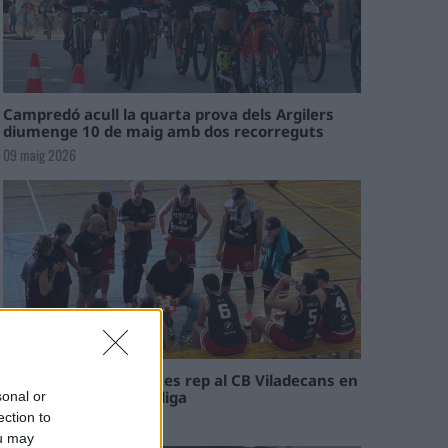
Campredó acull la quarta prova dels Argilers
diumenge 10 de maig amb dos recorreguts
09 maig 2026
El Cantaires amb baixes rep al CB Viladecans en
el tram decisiu de la lliga
sonal or
ection to
09 maig 2026
ou may