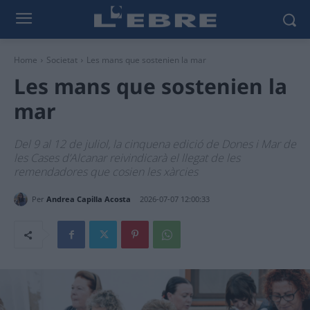
Home
Societat
Les mans que sostenien la mar
Les mans que sostenien la
mar
Del 9 al 12 de juliol, la cinquena edició de Dones i Mar de
les Cases d’Alcanar reivindicarà el llegat de les
remendadores que cosien les xàrcies
Per
Andrea Capilla Acosta
2026-07-07 12:00:33