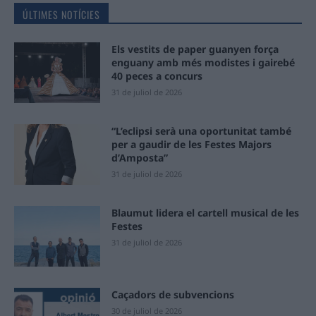
ÚLTIMES NOTÍCIES
Els vestits de paper guanyen força
enguany amb més modistes i gairebé
40 peces a concurs
31 de juliol de 2026
“L’eclipsi serà una oportunitat també
per a gaudir de les Festes Majors
d’Amposta”
31 de juliol de 2026
Blaumut lidera el cartell musical de les
Festes
31 de juliol de 2026
Caçadors de subvencions
30 de juliol de 2026