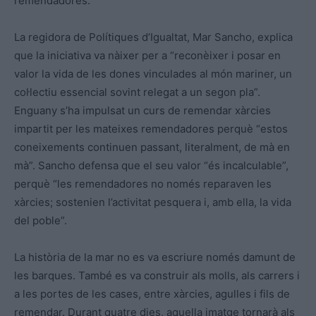
remendadores.
La regidora de Polítiques d’Igualtat, Mar Sancho, explica
que la iniciativa va nàixer per a “reconèixer i posar en
valor la vida de les dones vinculades al món mariner, un
col·lectiu essencial sovint relegat a un segon pla”.
Enguany s’ha impulsat un curs de remendar xàrcies
impartit per les mateixes remendadores perquè “estos
coneixements continuen passant, literalment, de mà en
mà”. Sancho defensa que el seu valor “és incalculable”,
perquè “les remendadores no només reparaven les
xàrcies; sostenien l’activitat pesquera i, amb ella, la vida
del poble”.
La història de la mar no es va escriure només damunt de
les barques. També es va construir als molls, als carrers i
a les portes de les cases, entre xàrcies, agulles i fils de
remendar. Durant quatre dies, aquella imatge tornarà als