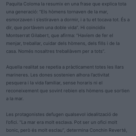
Paquita Coloma la resumix en una frase que explica tota
una generació: “Els hòmens tornaven de la mar,
esmorzaven i s’estiraven a dormir, i a tu et tocava tot. És a
dir, que portàvem una doble vida”. Hi coincidix
Montserrat Gilabert, que afirma: “Havíem de fer el
menjar, treballar, cuidar dels hòmens, dels fills i de la
casa. Només nosaltres treballàvem per a tots”.
Aquella realitat se repetia a pràcticament totes les llars
marineres. Les dones sostenien alhora l’activitat
pesquera i la vida familiar, sense horaris ni el
reconeixement que sovint rebien els hòmens que sortien
a la mar.
Les protagonistes defugen qualsevol idealització de
l’ofici. “La mar era molt esclava. Pot ser un ofici molt
bonic, però és molt esclau”, determina Conchin Reverté,