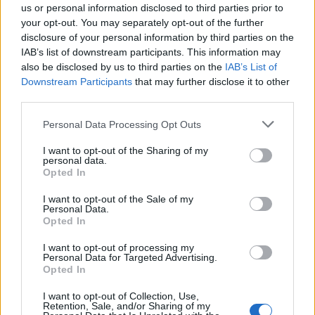
31 de juliol de 2026
Festes
us or personal information disclosed to third parties prior to
your opt-out. You may separately opt-out of the further
“L’eclipsi serà una oportunitat també per a
disclosure of your personal information by third parties on the
gaudir de les Festes Majors d’Amposta”
IAB’s list of downstream participants. This information may
also be disclosed by us to third parties on the
IAB’s List of
31 de juliol de 2026
Downstream Participants
that may further disclose it to other
Entrevistes
third parties.
Blaumut lidera el cartell musical de les
Personal Data Processing Opt Outs
Festes
31 de juliol de 2026
I want to opt-out of the Sharing of my
personal data.
Festes
Opted In
I want to opt-out of the Sale of my
Personal Data.
Opted In
DEIXA UNA RESPOSTA
I want to opt-out of processing my
Personal Data for Targeted Advertising.
Opted In
I want to opt-out of Collection, Use,
Retention, Sale, and/or Sharing of my