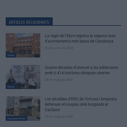
ARTICLES RELACIONATS
La regió de l’Ebre registra la segona taxa
d’avortaments més baixa de Catalunya
10 de juliol de 2026
Salut
Quatre dècades d’atenció a les addiccions
amb 6.414 històries clíniques obertes
29 de maig de 2026
Salut
Les alcaldies d’ERC de Tortosa i Amposta
defensen el traspàs dels hospitals al
CatSalut
29 de maig de 2026
Equipaments