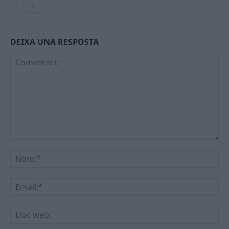
DEIXA UNA RESPOSTA
Comentari:
No
Ema
Llo
we