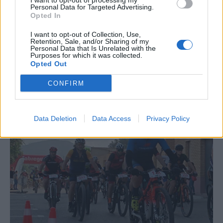
I want to opt-out of processing my
Personal Data for Targeted Advertising.
Opted In
I want to opt-out of Collection, Use,
Retention, Sale, and/or Sharing of my
Personal Data that Is Unrelated with the
Purposes for which it was collected.
Opted Out
CONFIRM
La Cursa de l’Aldea segona d’etiqueta d’or de la
Running Sèries Terres de l’Ebre
09 maig 2026
Data Deletion
Data Access
Privacy Policy