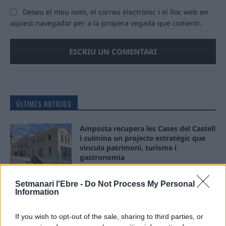
Deseu el meu nom, el correu electrònic i el lloc web en
aquest navegador per a la propera vegada que comenti.
ÚLTIMES NOTÍCIES
Amposta recupera les Cases del Castell
i culmina un projecte estratègic que
vincula patrimoni, turisme i
gastronomia
6 d'agost de 2026
Setmanari l'Ebre -
Do Not Process My Personal
Els vestits de paper guanyen força
Information
enguany amb més modistes i gairebé
40 peces a concurs
If you wish to opt-out of the sale, sharing to third parties, or
31 de juliol de 2026