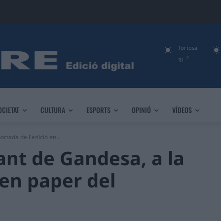
Tortosa
C
31
OCIETAT
CULTURA
ESPORTS
OPINIÓ
VÍDEOS
ortada de l'edició en...
iant de Gandesa, a la
 en paper del