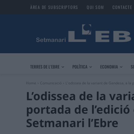
ÀREA DE SUBSCRIPTORS
QUI SOM
CONTACTE
TERRES DE L’EBRE
POLÍTICA
ECONOMIA
S
Home
Comunicació
L'odissea de la variant de Gandesa, a la p
L’odissea de la var
portada de l’edició
Setmanari l’Ebre