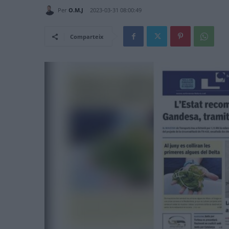
Per
O.M.J
2023-03-31 08:00:49
Comparteix