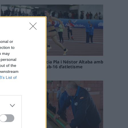
sonal or
ection to
ou may
 personal
Paula Sintorres, Patrícia Pla i Néstor Altaba amb
out of the
la selecció catalana sub-16 d’atletisme
 downstream
08 maig 2026
B’s List of