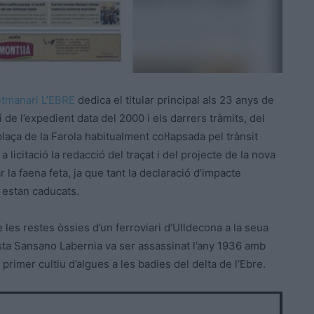
tmanari L’EBRE
dedica el titular principal als 23 anys de
i de l’expedient data del 2000 i els darrers tràmits, del
plaça de la Farola habitualment col·lapsada pel trànsit
et a licitació la redacció del traçat i del projecte de la nova
ar la faena feta, ja que tant la declaració d’impacte
 estan caducats.
e les restes òssies d’un ferroviari d’Ulldecona a la seua
ista Sansano Labernia va ser assassinat l’any 1936 amb
rimer cultiu d’algues a les badies del delta de l’Ebre.