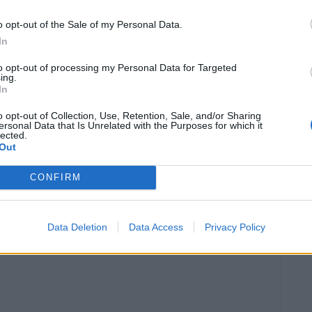
o opt-out of the Sale of my Personal Data.
In
to opt-out of processing my Personal Data for Targeted
ing.
In
o opt-out of Collection, Use, Retention, Sale, and/or Sharing
ersonal Data that Is Unrelated with the Purposes for which it
lected.
Out
CONFIRM
Article següent
El nou Espai Joan Moreira, un equipament que fa
ciutat i que mostra la vitalitat de Ferreries
Data Deletion
Data Access
Privacy Policy