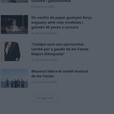
turisme i gastronomia
6 d'agost de 2026
Els vestits de paper guanyen força
enguany amb més modistes i
gairebé 40 peces a concurs
31 de juliol de 2026
“L’eclipsi serà una oportunitat
també per a gaudir de les Festes
Majors d’Amposta”
31 de juliol de 2026
Blaumut lidera el cartell musical
de les Festes
31 de juliol de 2026
Carrega més