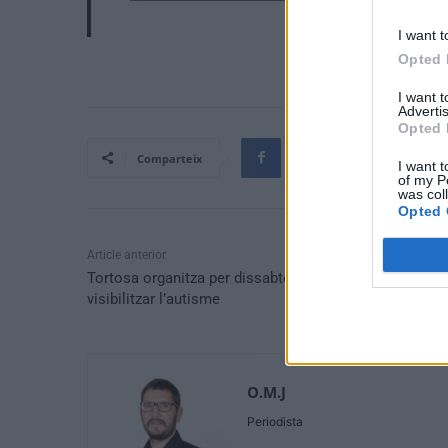
I want t
Opted 
I want 
Advertis
Opted 
Comparteix
I want t
of my P
was col
Opted 
Article anterior
Tortosa organitza per dissabte una caminada per
visibilitzar l’autisme
O.M.J
Periodista