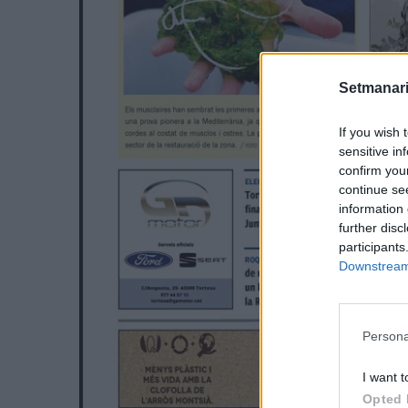
Setmanari
If you wish 
sensitive in
confirm you
continue se
information 
further disc
participants
Downstream 
Persona
I want t
Opted 