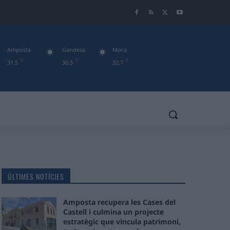
Amposta
Gandesa
Mora
C
C
C
31.5
30.5
32.7
ÚLTIMES NOTÍCIES
Amposta recupera les Cases del
Castell i culmina un projecte
estratègic que vincula patrimoni,