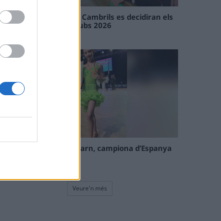
En les tirades de Flix i Cambrils es decidiran els
campions de l’Interclubs 2026
08 maig 2026
La tortosina Cinta Talarn, campiona d’Espanya
de 10 balls solo júnior
08 maig 2026
Veure'n més