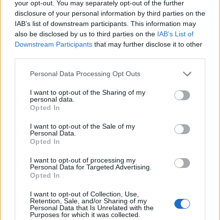
your opt-out. You may separately opt-out of the further
disclosure of your personal information by third parties on the
IAB’s list of downstream participants. This information may
also be disclosed by us to third parties on the
IAB’s List of
Downstream Participants
that may further disclose it to other
third parties.
Personal Data Processing Opt Outs
Dolors Queralt
I want to opt-out of the Sharing of my
Directora de l’Institut Escola Daniel Mangrané
personal data.
Opted In
I want to opt-out of the Sale of my
Personal Data.
ARTICLES RELACIONATS
Opted In
I want to opt-out of processing my
“Terres de l’Ebre serà el territori que creixerà
Personal Data for Targeted Advertising.
més esta legislatura”
Opted In
26 de juny de 2026
I want to opt-out of Collection, Use,
Entrevistes
Retention, Sale, and/or Sharing of my
Personal Data that Is Unrelated with the
Purposes for which it was collected.
“Invertim 1,9 milions a la xarxa d’aigua i