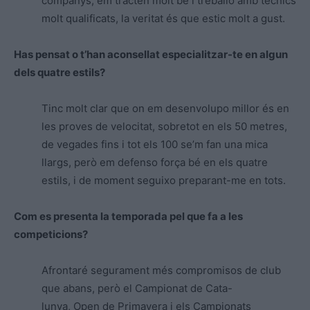
companys, em tracten molt bé i treballo amb tècnics
molt qualificats, la veritat és que estic molt a gust.
Has pensat o t’han aconsellat especialitzar-te en algun
dels quatre estils?
Tinc molt clar que on em desenvolupo millor és en
les proves de velocitat, sobretot en els 50 metres,
de vegades fins i tot els 100 se’m fan una mica
llargs, però em defenso força bé en els quatre
estils, i de moment seguixo preparant-me en tots.
Com es presenta la temporada pel que fa a les
competicions?
Afrontaré segurament més compromisos de club
que abans, però el Campionat de Cata-
lunya, Open de Primavera i els Campionats