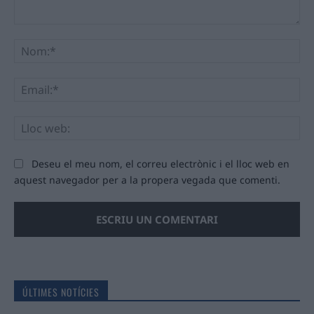
Comentari:
No
Ema
Llo
we
Deseu el meu nom, el correu electrònic i el lloc web en
aquest navegador per a la propera vegada que comenti.
ÚLTIMES NOTÍCIES