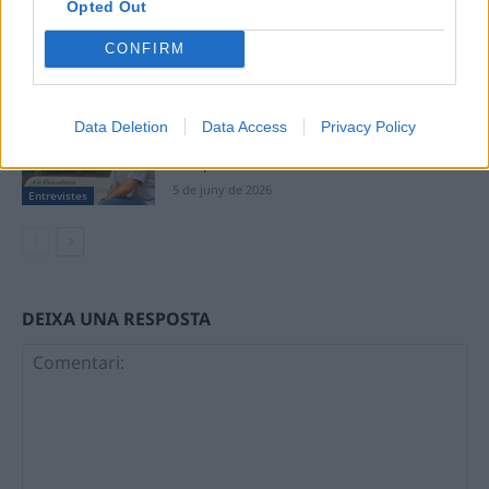
Opted Out
estudiem si municipalitzem el servei”
12 de juny de 2026
CONFIRM
Entrevistes
“A les Terres de l’Ebre faltarien unes mil
Data Deletion
Data Access
Privacy Policy
infermeres per a arribar a les ràtios
europees”
5 de juny de 2026
Entrevistes
DEIXA UNA RESPOSTA