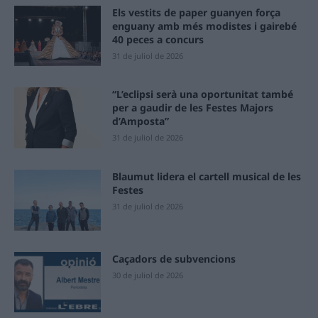
Els vestits de paper guanyen força
enguany amb més modistes i gairebé
40 peces a concurs
31 de juliol de 2026
“L’eclipsi serà una oportunitat també
per a gaudir de les Festes Majors
d’Amposta”
31 de juliol de 2026
Blaumut lidera el cartell musical de les
Festes
31 de juliol de 2026
Caçadors de subvencions
30 de juliol de 2026