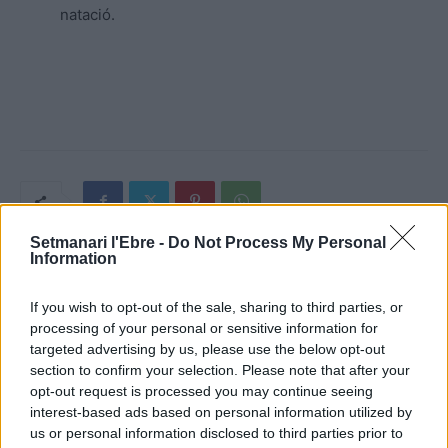
natació.
Setmanari l'Ebre -
Do Not Process My Personal
Information
Article anterior
Article següent
If you wish to opt-out of the sale, sharing to third parties, or
Detinguts tres homes per
David Bermejo, “Mentre
processing of your personal or sensitive information for
robar en un habitatge de
pugue compaginar-ho amb
targeted advertising by us, please use the below opt-out
Tortosa
els estudis penso seguir
section to confirm your selection. Please note that after your
amb la natació”
opt-out request is processed you may continue seeing
interest-based ads based on personal information utilized by
us or personal information disclosed to third parties prior to