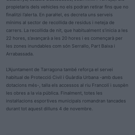
propietaris dels vehicles no els podran retirar fins que no
finalitzi l’alerta. En paral·lel, es decreta uns serveis
mínims al sector de recollida de residus i neteja de
carrers. La recollida de nit, que habitualment s’inicia a les
22 hores, s’avançarà a les 20 hores i es començarà per
les zones inundables com són Serrallo, Part Baixa i
Arrabassada.
L’Ajuntament de Tarragona també reforça el servei
habitual de Protecció Civil i Guàrdia Urbana -amb dues
dotacions més-, talla els accessos al riu Francolí i suspèn
les obres a la via pública. Finalment, totes les
instal·lacions esportives municipals romandran tancades
durant tot aquest dilluns 4 de novembre.