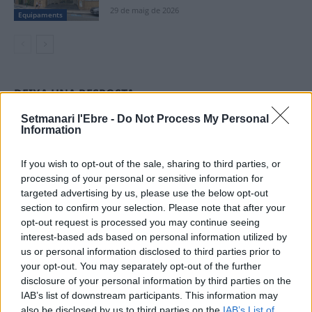
29 de maig de 2026
Equipaments
DEIXA UNA RESPOSTA
Setmanari l'Ebre -
Do Not Process My Personal
Information
If you wish to opt-out of the sale, sharing to third parties, or
processing of your personal or sensitive information for
targeted advertising by us, please use the below opt-out
section to confirm your selection. Please note that after your
opt-out request is processed you may continue seeing
Comentari:
interest-based ads based on personal information utilized by
No
us or personal information disclosed to third parties prior to
your opt-out. You may separately opt-out of the further
disclosure of your personal information by third parties on the
Ema
IAB’s list of downstream participants. This information may
also be disclosed by us to third parties on the
IAB’s List of