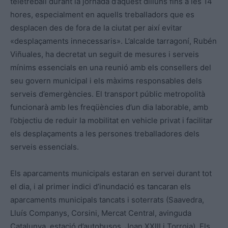
teletreball durant la jornada d’aquest dilluns fins a les 14
hores, especialment en aquells treballadors que es
desplacen des de fora de la ciutat per així evitar
«desplaçaments innecessaris». L’alcalde tarragoní, Rubén
Viñuales, ha decretat un seguit de mesures i serveis
mínims essencials en una reunió amb els consellers del
seu govern municipal i els màxims responsables dels
serveis d’emergències. El transport públic metropolità
funcionarà amb les freqüències d’un dia laborable, amb
l’objectiu de reduir la mobilitat en vehicle privat i facilitar
els desplaçaments a les persones treballadores dels
serveis essencials.
Els aparcaments municipals estaran en servei durant tot
el dia, i al primer indici d’inundació es tancaran els
aparcaments municipals tancats i soterrats (Saavedra,
Lluís Companys, Corsini, Mercat Central, avinguda
Catalunya, estació d’autobusos, Joan XXIII i Torroja). Els