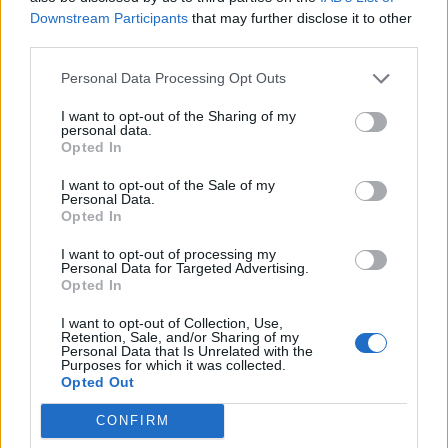
Llo
Downstream Participants
that may further disclose it to other
we
third parties.
Deseu el meu nom, el correu electrònic i el lloc web en
Personal Data Processing Opt Outs
aquest navegador per a la propera vegada que comenti.
I want to opt-out of the Sharing of my
personal data.
Opted In
I want to opt-out of the Sale of my
Personal Data.
Opted In
I want to opt-out of processing my
ÚLTIMES NOTÍCIES
Personal Data for Targeted Advertising.
Opted In
L’Ajuntament de Tortosa amplia el
I want to opt-out of Collection, Use,
termini de les obres de l’aparcament
Retention, Sale, and/or Sharing of my
dels terrenys de Renfe per les altes
Personal Data that Is Unrelated with the
temperatures
Purposes for which it was collected.
Opted Out
7 d'agost de 2026
CONFIRM
Amposta recupera les Cases del Castell