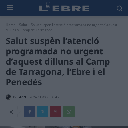
Home
Salut
Salut suspèn l'atenció programada no urgent d'aquest
dilluns al Camp de Tarragona,...
Salut suspèn l’atenció
programada no urgent
d’aquest dilluns al Camp
de Tarragona, l’Ebre i el
Penedès
Per
ACN
2024-11-03 21:30:45