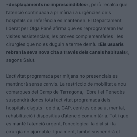
«
desplaçaments no imprescindibles
«, però recalca que
l’atenció continuada a primària i a urgències dels
hospitals de referència es mantenen. El Departament
liderat per Olga Pané afirma que es reprogramaran les
visites assistencials, les proves complementàries i les
cirurgies que no es duguin a terme demà. «
Els usuaris
rebran la seva nova cita a través dels canals habituals
«,
segons Salut.
L’activitat programada per mitjans no presencials es
mantindrà sense canvis. La restricció de mobilitat a nou
comarques del Camp de Tarragona, l’Ebre i el Penedès
suspendrà doncs tota l’activitat programada dels
hospitals d’aguts i de dia, CAP, centres de salut mental,
rehabilitació i dispositius d’atenció comunitària. Tot i que
es manté l’atenció urgent, l’oncològica, la diàlisi i la
cirurgia no ajornable. Igualment, també suspendrà el