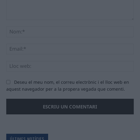
Comentari:
No
Ema
Llo
we
Deseu el meu nom, el correu electrònic i el lloc web en
aquest navegador per a la propera vegada que comenti.
ÚLTIMES NOTÍCIES