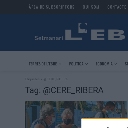
ÀREA DE SUBSCRIPTORS
QUI SOM
CONTACTE
TERRES DE L’EBRE
POLÍTICA
ECONOMIA
S
Etiquetes
@CERE_RIBERA
Tag:
@CERE_RIBERA