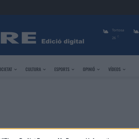
Tortosa
C
26
OCIETAT
CULTURA
ESPORTS
OPINIÓ
VÍDEOS