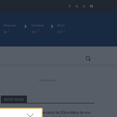
Amposta
Gandesa
Mora
C
C
C
26
23.7
22.7
- Advertisment -
MOST READ
L’Observatori de l’Ebre lidera de nou