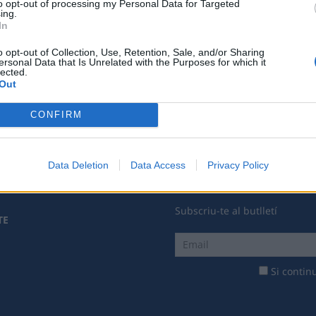
to opt-out of processing my Personal Data for Targeted
ing.
In
Associat
o opt-out of Collection, Use, Retention, Sale, and/or Sharing
ersonal Data that Is Unrelated with the Purposes for which it
lected.
Out
CONFIRM
Data Deletion
Data Access
Privacy Policy
Subscriu-te al butlletí
TE
Si continu