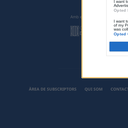
I want 
Advertis
Opted 
Amb el suport de
I want t
of my P
was col
Opted 
ÀREA DE SUBSCRIPTORS
QUI SOM
CONTAC