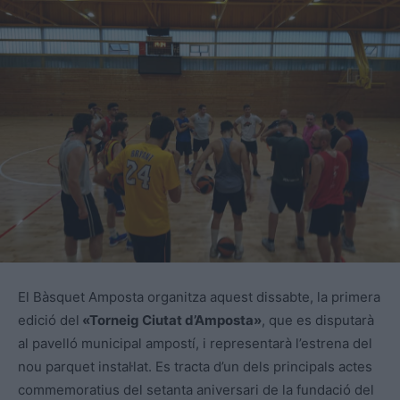
El Bàsquet Amposta organitza aquest dissabte, la primera
edició del
«Torneig Ciutat d’Amposta»
, que es disputarà
al pavelló municipal ampostí, i representarà l’estrena del
nou parquet instal·lat. Es tracta d’un dels principals actes
commemoratius del setanta aniversari de la fundació del