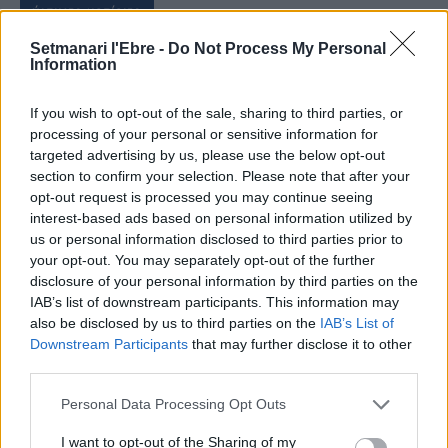
ÚLTIMES NOTÍCIES
Setmanari l'Ebre -
Do Not Process My Personal
L’Observatori de l’Ebre lidera de nou la
Information
recerca sobre l’astre rei en el segon
eclipsi solar total de la seva història
If you wish to opt-out of the sale, sharing to third parties, or
7 d'agost de 2026
processing of your personal or sensitive information for
targeted advertising by us, please use the below opt-out
section to confirm your selection. Please note that after your
L’Ajuntament de Tortosa amplia el
termini de les obres de l’aparcament
opt-out request is processed you may continue seeing
dels terrenys de Renfe per les altes
interest-based ads based on personal information utilized by
temperatures
us or personal information disclosed to third parties prior to
7 d'agost de 2026
your opt-out. You may separately opt-out of the further
disclosure of your personal information by third parties on the
Amposta recupera les Cases del Castell
IAB’s list of downstream participants. This information may
i culmina un projecte estratègic que
also be disclosed by us to third parties on the
IAB’s List of
vincula patrimoni, turisme i
Downstream Participants
that may further disclose it to other
gastronomia
third parties.
6 d'agost de 2026
Personal Data Processing Opt Outs
Els vestits de paper guanyen força
I want to opt-out of the Sharing of my
enguany amb més modistes i gairebé