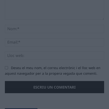
Comentari:
No
Ema
Llo
we
Deseu el meu nom, el correu electrònic i el lloc web en
aquest navegador per a la propera vegada que comenti.