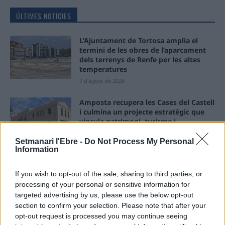
ÚLTIMES NOTÍCIES
L’Ajuntament de Tortosa amplia el
termini de les obres de l’aparcament
dels terrenys de Renfe per les altes
temperatures
7 d'agost de 2026
Amposta recupera les Cases del Castell
i culmina un projecte estratègic que
vincula patrimoni, turisme i
gastronomia
Setmanari l'Ebre -
Do Not Process My Personal
6 d'agost de 2026
Information
Els vestits de paper guanyen força
enguany amb més modistes i gairebé
If you wish to opt-out of the sale, sharing to third parties, or
40 peces a concurs
processing of your personal or sensitive information for
targeted advertising by us, please use the below opt-out
31 de juliol de 2026
section to confirm your selection. Please note that after your
opt-out request is processed you may continue seeing
“L’eclipsi serà una oportunitat també