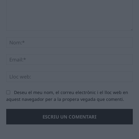
Comentari:
No
Ema
Llo
we
Deseu el meu nom, el correu electrònic i el lloc web en
aquest navegador per a la propera vegada que comenti.