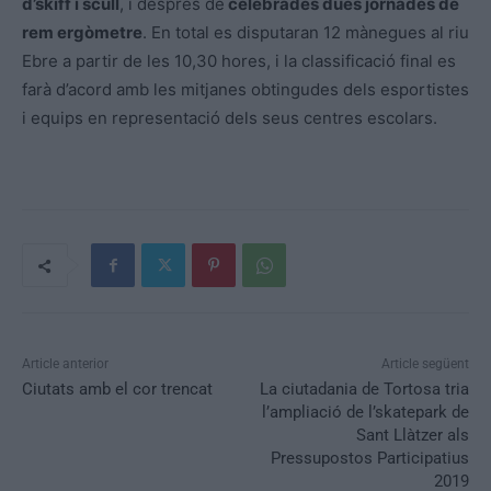
d’skiff i scull
, i després de
celebrades dues jornades de
rem ergòmetre
. En total es disputaran 12 mànegues al riu
Ebre a partir de les 10,30 hores, i la classificació final es
farà d’acord amb les mitjanes obtingudes dels esportistes
i equips en representació dels seus centres escolars.
Article anterior
Article següent
Ciutats amb el cor trencat
La ciutadania de Tortosa tria
l’ampliació de l’skatepark de
Sant Llàtzer als
Pressupostos Participatius
2019