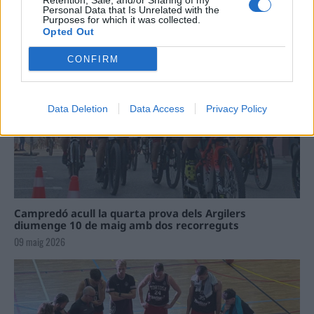
Retention, Sale, and/or Sharing of my
La Cursa de l’Aldea segona d’etiqueta d’or de la
Personal Data that Is Unrelated with the
Running Sèries Terres de l’Ebre
Purposes for which it was collected.
Opted Out
09 maig 2026
CONFIRM
Data Deletion
Data Access
Privacy Policy
Campredó acull la quarta prova dels Argilers
diumenge 10 de maig amb dos recorreguts
09 maig 2026