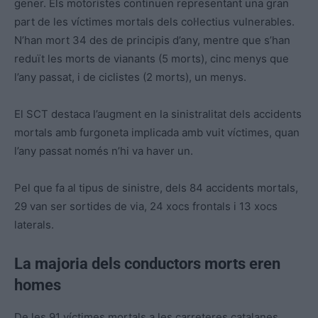
gener. Els motoristes continuen representant una gran
part de les víctimes mortals dels col·lectius vulnerables.
N’han mort 34 des de principis d’any, mentre que s’han
reduït les morts de vianants (5 morts), cinc menys que
l’any passat, i de ciclistes (2 morts), un menys.
El SCT destaca l’augment en la sinistralitat dels accidents
mortals amb furgoneta implicada amb vuit víctimes, quan
l’any passat només n’hi va haver un.
Pel que fa al tipus de sinistre, dels 84 accidents mortals,
29 van ser sortides de via, 24 xocs frontals i 13 xocs
laterals.
La majoria dels conductors morts eren
homes
De les 91 víctimes mortals a les carreteres catalanes