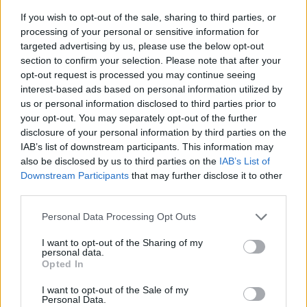
especialitzat en robatoris a vehicles i
comerços a Amposta
If you wish to opt-out of the sale, sharing to third parties, or
7 de maig de 2026
processing of your personal or sensitive information for
Successos
targeted advertising by us, please use the below opt-out
section to confirm your selection. Please note that after your
opt-out request is processed you may continue seeing
interest-based ads based on personal information utilized by
us or personal information disclosed to third parties prior to
DEIXA UNA RESPOSTA
your opt-out. You may separately opt-out of the further
disclosure of your personal information by third parties on the
IAB’s list of downstream participants. This information may
also be disclosed by us to third parties on the
IAB’s List of
Downstream Participants
that may further disclose it to other
third parties.
Personal Data Processing Opt Outs
I want to opt-out of the Sharing of my
Comentari:
personal data.
No
Opted In
I want to opt-out of the Sale of my
Personal Data.
Ema