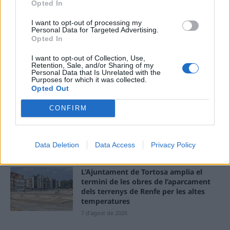
Opted In
I want to opt-out of processing my
Llo
Personal Data for Targeted Advertising.
we
Opted In
Deseu el meu nom, el correu electrònic i el lloc web en
I want to opt-out of Collection, Use,
aquest navegador per a la propera vegada que comenti.
Retention, Sale, and/or Sharing of my
Personal Data that Is Unrelated with the
Purposes for which it was collected.
Opted Out
CONFIRM
Data Deletion
Data Access
Privacy Policy
ÚLTIMES NOTÍCIES
L’Ajuntament de Tortosa amplia el
termini de les obres de l’aparcament
dels terrenys de Renfe per les altes
temperatures
7 d'agost de 2026