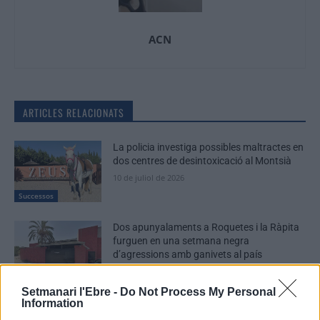
ACN
ARTICLES RELACIONATS
La policia investiga possibles maltractes en
dos centres de desintoxicació al Montsià
10 de juliol de 2026
Successos
Dos apunyalaments a Roquetes i la Ràpita
furguen en una setmana negra
d’agressions amb ganivets al país
8 de maig de 2026
Successos
Setmanari l'Ebre -
Do Not Process My Personal
Information
Ingressa a presó un multireincident