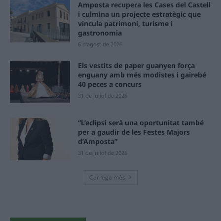
Amposta recupera les Cases del Castell
i culmina un projecte estratègic que
vincula patrimoni, turisme i
gastronomia
6 d'agost de 2026
Els vestits de paper guanyen força
enguany amb més modistes i gairebé
40 peces a concurs
31 de juliol de 2026
“L’eclipsi serà una oportunitat també
per a gaudir de les Festes Majors
d’Amposta”
31 de juliol de 2026
Carrega més