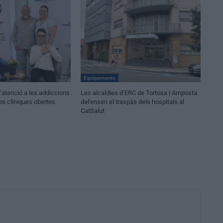
Equipaments
atenció a les addiccions
Les alcaldies d’ERC de Tortosa i Amposta
es clíniques obertes
defensen el traspàs dels hospitals al
CatSalut