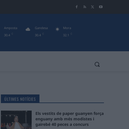
Amposta
Gandesa
Mora
C
C
C
30.4
30.4
32.1
ÚLTIMES NOTÍCIES
Els vestits de paper guanyen força
enguany amb més modistes i
gairebé 40 peces a concurs