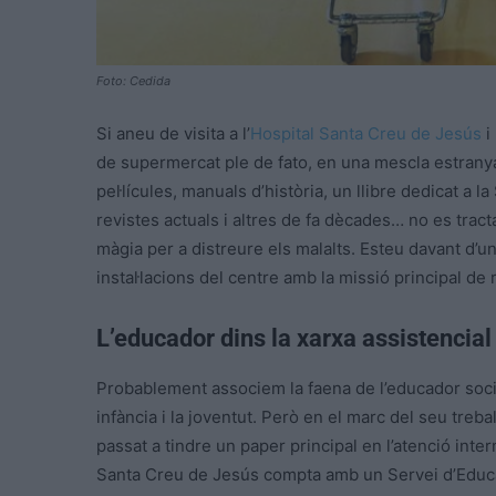
Foto: Cedida
Si aneu de visita a l’
Hospital Santa Creu de Jesús
i
de supermercat ple de fato, en una mescla estranya
pel·lícules, manuals d’història, un llibre dedicat a l
revistes actuals i altres de fa dècades… no es tra
màgia per a distreure els malalts. Esteu davant d’un
instal·lacions del centre amb la missió principal de 
L’educador dins la xarxa assistencial
Probablement associem la faena de l’educador social
infància i la joventut. Però en el marc del seu trebal
passat a tindre un paper principal en l’atenció inter
Santa Creu de Jesús compta amb un Servei d’Educa