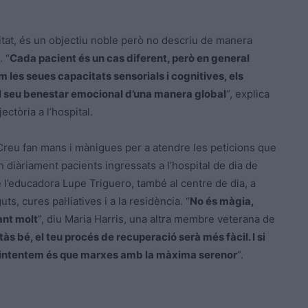
citat, és un objectiu noble però no descriu de manera
. “
Cada pacient és un cas diferent, però en general
m les seues capacitats sensorials i cognitives, els
l seu benestar emocional d’una manera global
”, explica
tòria a l’hospital.
Creu fan mans i mànigues per a atendre les peticions que
en diàriament pacients ingressats a l’hospital de dia de
 l’educadora Lupe Triguero, també al centre de dia, a
s, cures pal·liatives i a la residència. “
No és màgia,
ant molt
”, diu Maria Harris, una altra membre veterana de
s bé, el teu procés de recuperació serà més fàcil. I si
 intentem és que marxes amb la màxima serenor
”.