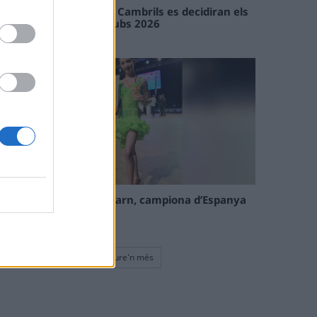
En les tirades de Flix i Cambrils es decidiran els
campions de l’Interclubs 2026
08 maig 2026
La tortosina Cinta Talarn, campiona d’Espanya
de 10 balls solo júnior
08 maig 2026
Veure'n més