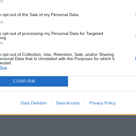
In
amb les persones que patixen demències i
o opt-out of the Sale of my Personal Data.
In
to opt-out of processing my Personal Data for Targeted
ing.
In
les educadores socials de l’hospital, sona pels altaveus
de mi amor”. Tres senyores, amb l’edat suficient per a
o opt-out of Collection, Use, Retention, Sale, and/or Sharing
ersonal Data that Is Unrelated with the Purposes for which it
egen la tonada amb els ulls tancats. “
El nostre Spotify
lected.
 de treball imprescindible. Hem acabat fent llistes
Out
stos són molt diferents
”, comenten les educadores. La
CONFIRM
 amb una vida viscuda que servix de refugi, durant unes
l dia a dia.
Data Deletion
Data Access
Privacy Policy