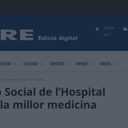
Tortosa
C
29.9
OCIETAT
CULTURA
ESPORTS
OPINIÓ
VÍDEOS
 l'empatia la millor medicina
 Social de l’Hospital
 la millor medicina