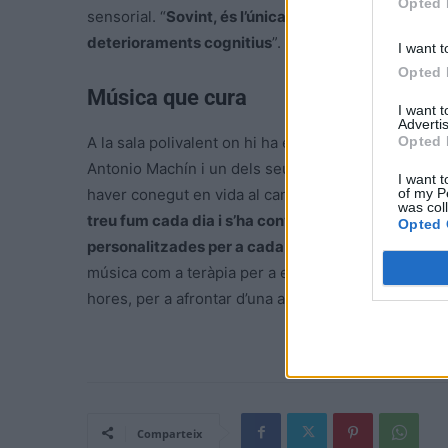
Opted 
sensorial. “
Sovint, és l’única via de comunicació 
deterioraments cognitius
”.
I want t
Opted 
Música que cura
I want 
Advertis
Opted 
A la sala polivalent on hi ha el quarter general de 
Antonio Machín i un dels seus clàssics, “Camarera 
I want t
of my P
haver conegut en vida al cantant de boleros, taral·l
was col
treu fum cada dia i s’ha convertit en un instrument
Opted 
personalitzades per a cada pacient, perquè els gu
música com a teràpia per a evadir-se i reconnectar
hores, per a afrontar d’una altra manera la realitat de
Comparteix