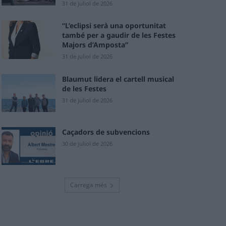
31 de juliol de 2026
“L’eclipsi serà una oportunitat
també per a gaudir de les Festes
Majors d’Amposta”
31 de juliol de 2026
Blaumut lidera el cartell musical
de les Festes
31 de juliol de 2026
Caçadors de subvencions
30 de juliol de 2026
Carrega més