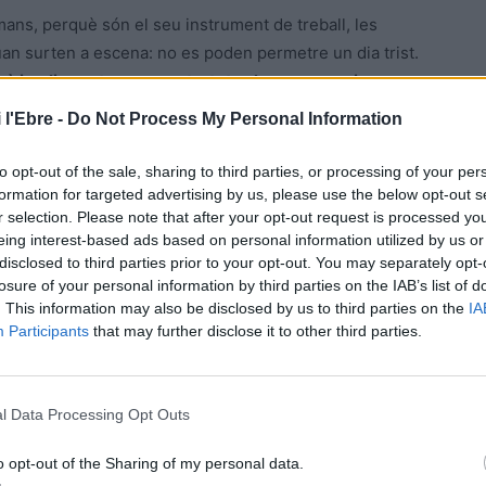
 mans, perquè són el seu instrument de treball, les
an surten a escena: no es poden permetre un dia trist.
això implica estar preparat a totes hores per a aixecar
a seua vida
”, diu Carme Franch.
 l'Ebre -
Do Not Process My Personal Information
er a treballar amb els seus pacients? “
Tota una
to opt-out of the sale, sharing to third parties, or processing of your per
r treball en grup i també de manera individual. Aprofitem
formation for targeted advertising by us, please use the below opt-out s
r selection. Please note that after your opt-out request is processed y
, el Dia de la Dona o el de la Poesia, per a fer
eing interest-based ads based on personal information utilized by us or
vincles i relacions de qualitat entre totes les persones
disclosed to third parties prior to your opt-out. You may separately opt-
s un treball en equip, on cadascú de la xarxa assistencial
losure of your personal information by third parties on the IAB’s list of
ó amb la logopeda, el fisioterapeuta i el terapeuta
. This information may also be disclosed by us to third parties on the
IA
Participants
that may further disclose it to other third parties.
el nostre objectiu
”, afegix Carme Franch.
uel Aixendri, explica que aprofita l’experiència de vida
l Data Processing Opt Outs
ció, el llenguatge i l’escriptura. “
Recuperem receptes
que acabaran oblidades i alguns usuaris descobrïxen la
o opt-out of the Sharing of my personal data.
nicació verbal i no verbal per a fomentar l’estimulació