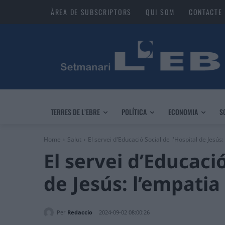
ÀREA DE SUBSCRIPTORS
QUI SOM
CONTACTE
TERRES DE L’EBRE
POLÍTICA
ECONOMIA
S
Home
Salut
El servei d'Educació Social de l'Hospital de Jesús:
El servei d’Educació
de Jesús: l’empatia
Per
Redaccio
2024-09-02 08:00:26