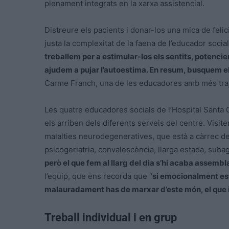
plenament integrats en la xarxa assistencial.
Distreure els pacients i donar-los una mica de feli
justa la complexitat de la faena de l’educador social
treballem per a estimular-los els sentits, potencie
ajudem a pujar l’autoestima. En resum, busquem e
Carme Franch, una de les educadores amb més trajec
Les quatre educadores socials de l’Hospital Santa 
els arriben dels diferents serveis del centre. Visit
malalties neurodegeneratives, que està a càrrec de
psicogeriatria, convalescència, llarga estada, subagut
però el que fem al llarg del dia s’hi acaba assembl
l’equip, que ens recorda que “
si emocionalment està
malauradament has de marxar d’este món, el que
Treball individual i en grup