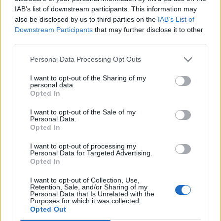
IAB’s list of downstream participants. This information may
7 d'agost de 2026
also be disclosed by us to third parties on the
IAB’s List of
Downstream Participants
that may further disclose it to other
Amposta recupera les Cases del Castell
third parties.
i culmina un projecte estratègic que
vincula patrimoni, turisme i
Personal Data Processing Opt Outs
gastronomia
6 d'agost de 2026
I want to opt-out of the Sharing of my
personal data.
Els vestits de paper guanyen força
Opted In
enguany amb més modistes i gairebé
40 peces a concurs
I want to opt-out of the Sale of my
Personal Data.
31 de juliol de 2026
Opted In
I want to opt-out of processing my
“L’eclipsi serà una oportunitat també
Personal Data for Targeted Advertising.
per a gaudir de les Festes Majors
Opted In
d’Amposta”
I want to opt-out of Collection, Use,
31 de juliol de 2026
Retention, Sale, and/or Sharing of my
Personal Data that Is Unrelated with the
Purposes for which it was collected.
Carrega més
Opted Out