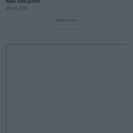
balls solo júnior
08 maig 2026
Veure'n més