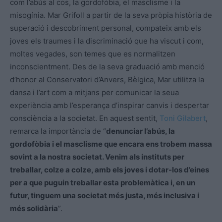
com l’abús al cos, la gordofòbia, el masclisme i la
misogínia. Mar Grifoll a partir de la seva pròpia història de
superació i descobriment personal, compateix amb els
joves els traumes i la discriminació que ha viscut i com,
moltes vegades, son temes que es normalitzen
inconscientment. Des de la seva graduació amb menció
d’honor al Conservatori d’Anvers, Bèlgica, Mar utilitza la
dansa i l’art com a mitjans per comunicar la seua
experiència amb l’esperança d’inspirar canvis i despertar
consciència a la societat. En aquest sentit,
Toni Gilabert
,
remarca la importància de “
denunciar l’abús, la
gordofòbia i el masclisme que encara ens trobem massa
sovint a la nostra societat. Venim als instituts per
treballar, colze a colze, amb els joves i dotar-los d’eines
per a que puguin treballar esta problemàtica i, en un
futur, tinguem una societat més justa, més inclusiva i
més solidària
”.