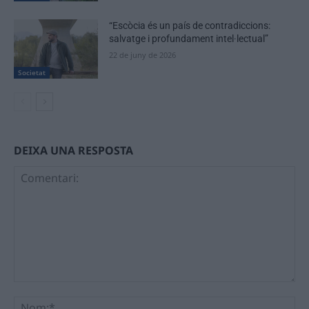
“Escòcia és un país de contradiccions:
salvatge i profundament intel·lectual”
22 de juny de 2026
Societat
DEIXA UNA RESPOSTA
Comentari:
No