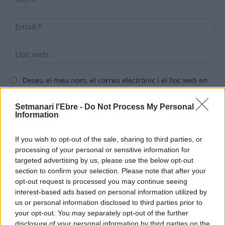
Ema
Llo
we
Deseu el meu nom, el correu electrònic i el lloc web en
aquest navegador per a la propera vegada que comenti.
Setmanari l'Ebre -
Do Not Process My Personal
Information
If you wish to opt-out of the sale, sharing to third parties, or
processing of your personal or sensitive information for
targeted advertising by us, please use the below opt-out
ÚLTIMES NOTÍCIES
section to confirm your selection. Please note that after your
opt-out request is processed you may continue seeing
interest-based ads based on personal information utilized by
L’Ajuntament de Tortosa amplia el
us or personal information disclosed to third parties prior to
termini de les obres de l’aparcament
your opt-out. You may separately opt-out of the further
dels terrenys de Renfe per les altes
disclosure of your personal information by third parties on the
temperatures