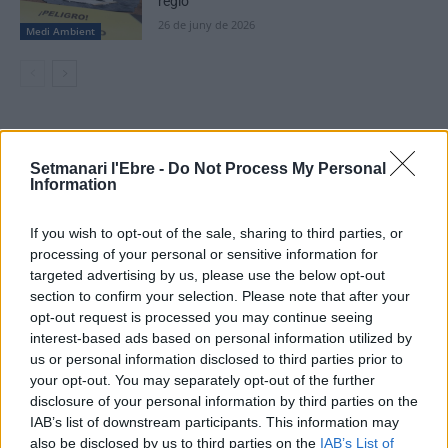
regió
26 de juny de 2026
Medi Ambient
DEIXA UNA RESPOSTA
Setmanari l'Ebre -
Do Not Process My Personal
Information
If you wish to opt-out of the sale, sharing to third parties, or
processing of your personal or sensitive information for
targeted advertising by us, please use the below opt-out
section to confirm your selection. Please note that after your
opt-out request is processed you may continue seeing
interest-based ads based on personal information utilized by
Comentari:
us or personal information disclosed to third parties prior to
No
your opt-out. You may separately opt-out of the further
disclosure of your personal information by third parties on the
Ema
IAB’s list of downstream participants. This information may
also be disclosed by us to third parties on the
IAB’s List of