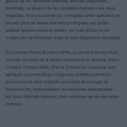
gestió de les deixalles marines, des del seguiment,
mostreig i avaluació de les deixalles marines i els seus
impactes, fins a la prevenció i mitigació amb l’aplicació de
proves pilot en àrees marines protegides per poder
avaluar quines mesures poden ser més eficients en
origen per tal d’impedir la generació d’aquestes deixalles.
El projecte Plastic Busters MPAs, projecte Interreg Med,
reuneix 15 socis de 8 països mediterranis: Albània, Xipre,
Croàcia, França, Itàlia, Grècia, Eslovènia i Espanya, que
apliquen una estratègia integrada, multidisciplinària i
transnacional amb l’objectiu principal de protegir la
biodiversitat, especialment les espècies amenaçades i
els seus hàbitats naturals, dels impactes de les deixalles
marines.