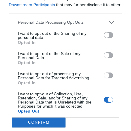
Downstream Participants
that may further disclose it to other
Llo
third parties.
we
Personal Data Processing Opt Outs
Deseu el meu nom, el correu electrònic i el lloc web en
aquest navegador per a la propera vegada que comenti.
I want to opt-out of the Sharing of my
personal data.
Opted In
I want to opt-out of the Sale of my
Personal Data.
Opted In
I want to opt-out of processing my
ÚLTIMES NOTÍCIES
Personal Data for Targeted Advertising.
Opted In
Els vestits de paper guanyen força
I want to opt-out of Collection, Use,
enguany amb més modistes i gairebé
Retention, Sale, and/or Sharing of my
Personal Data that Is Unrelated with the
40 peces a concurs
Purposes for which it was collected.
31 de juliol de 2026
Opted Out
CONFIRM
“L’eclipsi serà una oportunitat també