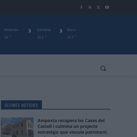
Amposta
Gandesa
Mora
C
C
C
26
23.2
23.7
ÚLTIMES NOTÍCIES
Amposta recupera les Cases del
Castell i culmina un projecte
estratègic que vincula patrimoni,