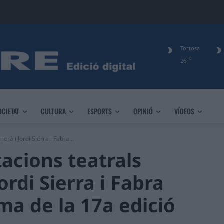
Tortosa
C
26
OCIETAT
CULTURA
ESPORTS
OPINIÓ
VÍDEOS
rà i Jordi Sierra i Fabra...
acions teatrals
ordi Sierra i Fabra
ma de la 17a edició