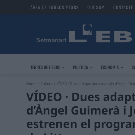
ÀREA DE SUBSCRIPTORS
QUI SOM
CONTACTE
TERRES DE L’EBRE
POLÍTICA
ECONOMIA
S
Home
Cultura
VÍDEO · Dues adaptacions teatrals d'Àngel Guime
VÍDEO · Dues adapt
d’Àngel Guimerà i J
estrenen el progra