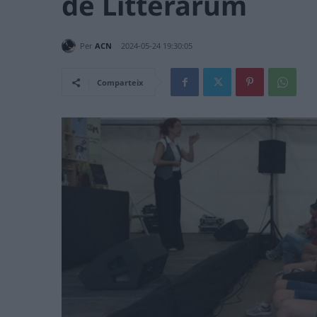
de Litterarum
Per
ACN
2024-05-24 19:30:05
Comparteix