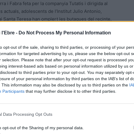
a i Fabra feta per la companyia Tutatis i dirigida al
actuals, adolescents de l’Institut Julio Antonio,
legi Santa Teresa han omplert les butaques del recinte,
ors culturals. De fet, el Litterarum és un punt de
 l'Ebre -
Do Not Process My Personal Information
res dies poden assistir tant a espectacles literaris com a
les rodones i xerrades. Enguany, l’organització espera
to opt-out of the sale, sharing to third parties, or processing of your per
rg de tot el cap de setmana.
formation for targeted advertising by us, please use the below opt-out s
r selection. Please note that after your opt-out request is processed y
 també ha tingut presència en la programació matinal, amb la
eing interest-based ads based on personal information utilized by us or
disclosed to third parties prior to your opt-out. You may separately opt-
de textos d’Àngel Guimerà, Joan Salvat-Papasseit, Rosalia
losure of your personal information by third parties on the IAB’s list of
ellés. De la mà de Berta Delpoblet, els més petits han
. This information may also be disclosed by us to third parties on the
IA
inat algunes de les efemèrides culturals, socials i
Participants
that may further disclose it to other third parties.
m la literatura catalana, la directora de Litterrarum
l Data Processing Opt Outs
per ser un altaveu per al conjunt de la cultura catalana.
 relacionades amb Litterarum Petits i que inclouen tallers
o opt-out of the Sharing of my personal data.