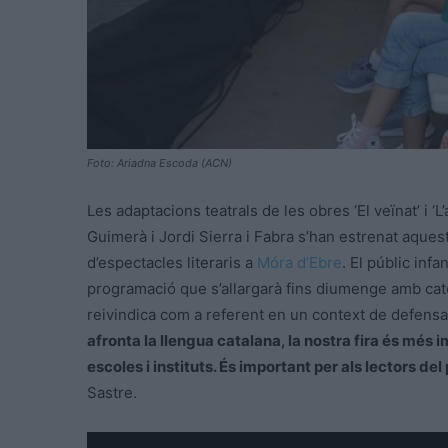
Foto: Ariadna Escoda (ACN)
Les adaptacions teatrals de les obres ‘El veïnat’ i 
Guimerà i Jordi Sierra i Fabra s’han estrenat aques
d’espectacles literaris a
Móra d’Ebre
. El públic infa
programació que s’allargarà fins diumenge amb cator
reivindica com a referent en un context de defensa de
afronta la llengua catalana, la nostra fira és més
escoles i instituts. És important per als lectors del 
Sastre.