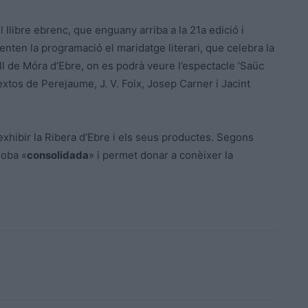
llibre ebrenc, que enguany arriba a la 21a edició i
ten la programació el maridatge literari, que celebra la
ll de Móra d’Ebre, on es podrà veure l’espectacle ‘Saüc
 textos de Perejaume, J. V. Foix, Josep Carner i Jacint
exhibir la Ribera d’Ebre i els seus productes. Segons
roba «
consolidada
» i permet donar a conèixer la