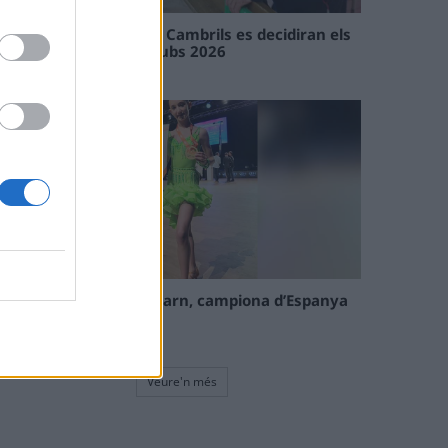
En les tirades de Flix i Cambrils es decidiran els
campions de l’Interclubs 2026
08 maig 2026
La tortosina Cinta Talarn, campiona d’Espanya
de 10 balls solo júnior
08 maig 2026
Veure'n més