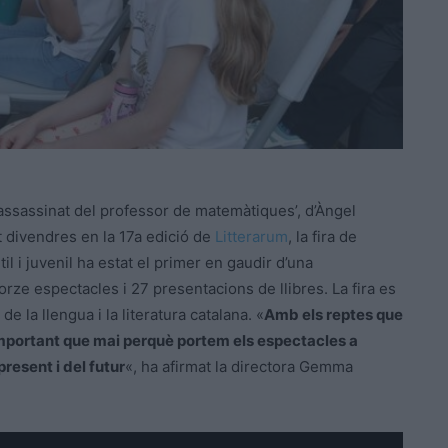
‘L’assassinat del professor de matemàtiques’, d’Àngel
t divendres en la 17a edició de
Litterarum
, la fira de
ntil i juvenil ha estat el primer en gaudir d’una
ze espectacles i 27 presentacions de llibres. La fira es
 la llengua i la literatura catalana. «
Amb els reptes que
 important que mai perquè portem els espectacles a
present i del futur
«, ha afirmat la directora Gemma