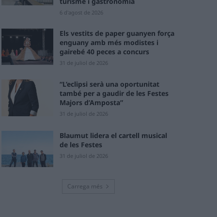
turisme i gastronomia
6 d'agost de 2026
Els vestits de paper guanyen força
enguany amb més modistes i
gairebé 40 peces a concurs
31 de juliol de 2026
“L’eclipsi serà una oportunitat
també per a gaudir de les Festes
Majors d’Amposta”
31 de juliol de 2026
Blaumut lidera el cartell musical
de les Festes
31 de juliol de 2026
Carrega més