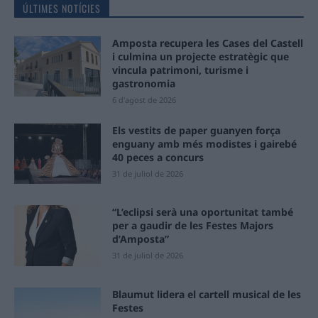
ÚLTIMES NOTÍCIES
Amposta recupera les Cases del Castell
i culmina un projecte estratègic que
vincula patrimoni, turisme i
gastronomia
6 d'agost de 2026
Els vestits de paper guanyen força
enguany amb més modistes i gairebé
40 peces a concurs
31 de juliol de 2026
“L’eclipsi serà una oportunitat també
per a gaudir de les Festes Majors
d’Amposta”
31 de juliol de 2026
Blaumut lidera el cartell musical de les
Festes