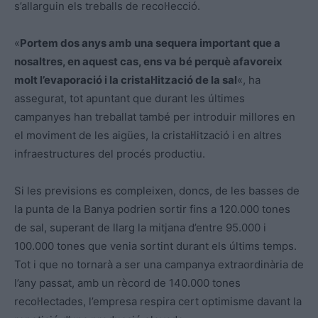
s’allarguin els treballs de recol·lecció.
«
Portem dos anys amb una sequera important que a
nosaltres, en aquest cas, ens va bé perquè afavoreix
molt l’evaporació i la cristal·lització de la sal
«, ha
assegurat, tot apuntant que durant les últimes
campanyes han treballat també per introduir millores en
el moviment de les aigües, la cristal·lització i en altres
infraestructures del procés productiu.
Si les previsions es compleixen, doncs, de les basses de
la punta de la Banya podrien sortir fins a 120.000 tones
de sal, superant de llarg la mitjana d’entre 95.000 i
100.000 tones que venia sortint durant els últims temps.
Tot i que no tornarà a ser una campanya extraordinària de
l’any passat, amb un rècord de 140.000 tones
recol·lectades, l’empresa respira cert optimisme davant la