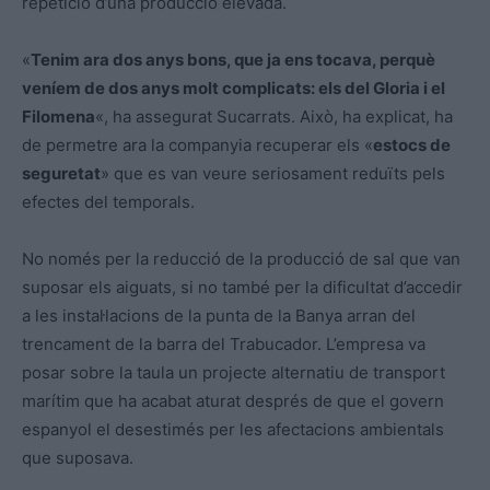
repetició d’una producció elevada.
«
Tenim ara dos anys bons, que ja ens tocava, perquè
veníem de dos anys molt complicats: els del Gloria i el
Filomena
«, ha assegurat Sucarrats. Això, ha explicat, ha
de permetre ara la companyia recuperar els «
estocs de
seguretat
» que es van veure seriosament reduïts pels
efectes del temporals.
No només per la reducció de la producció de sal que van
suposar els aiguats, si no també per la dificultat d’accedir
a les instal·lacions de la punta de la Banya arran del
trencament de la barra del Trabucador. L’empresa va
posar sobre la taula un projecte alternatiu de transport
marítim que ha acabat aturat després de que el govern
espanyol el desestimés per les afectacions ambientals
que suposava.