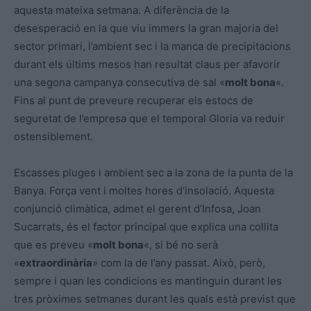
aquesta mateixa setmana. A diferència de la
desesperació en la que viu immers la gran majoria del
sector primari, l’ambient sec i la manca de precipitacions
durant els últims mesos han resultat claus per afavorir
una segona campanya consecutiva de sal «
molt bona
«.
Fins al punt de preveure recuperar els estocs de
seguretat de l’empresa que el temporal Gloria va reduir
ostensiblement.
Escasses pluges i ambient sec a la zona de la punta de la
Banya. Força vent i moltes hores d’insolació. Aquesta
conjunció climàtica, admet el gerent d’Infosa, Joan
Sucarrats, és el factor principal que explica una collita
que es preveu «
molt bona
«, si bé no serà
«
extraordinària
» com la de l’any passat. Això, però,
sempre i quan les condicions es mantinguin durant les
tres pròximes setmanes durant les quals està previst que