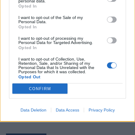
personal data.
Opted In
I want to opt-out of the Sale of my
Personal Data.
Comentari:
Opted In
No
I want to opt-out of processing my
Personal Data for Targeted Advertising.
Opted In
Ema
I want to opt-out of Collection, Use,
Retention, Sale, and/or Sharing of my
Llo
Personal Data that Is Unrelated with the
Purposes for which it was collected.
we
Opted Out
Deseu el meu nom, el correu electrònic i el lloc web en
CONFIRM
aquest navegador per a la propera vegada que comenti.
Data Deletion
Data Access
Privacy Policy