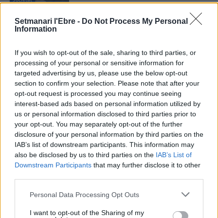
Setmanari l'Ebre -
La nova passarel·la entre Pla d’Empúries i
Do Not Process My Personal
Information
el Grau i la neteja del barranc de la Mina,
primeres escomeses del Pla de Barris
13 de juliol de 2026
If you wish to opt-out of the sale, sharing to third parties, or
Societat
processing of your personal or sensitive information for
targeted advertising by us, please use the below opt-out
“Escòcia és un país de contradiccions:
section to confirm your selection. Please note that after your
salvatge i profundament intel·lectual”
opt-out request is processed you may continue seeing
22 de juny de 2026
interest-based ads based on personal information utilized by
Societat
us or personal information disclosed to third parties prior to
your opt-out. You may separately opt-out of the further
disclosure of your personal information by third parties on the
IAB’s list of downstream participants. This information may
also be disclosed by us to third parties on the
IAB’s List of
DEIXA UNA RESPOSTA
Downstream Participants
that may further disclose it to other
third parties.
Personal Data Processing Opt Outs
I want to opt-out of the Sharing of my