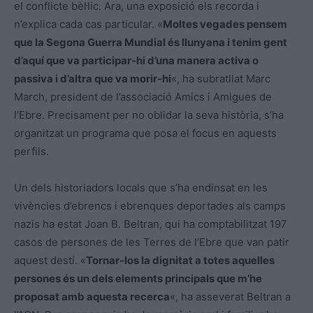
el conflicte bèl·lic. Ara, una exposició els recorda i
n’explica cada cas particular. «
Moltes vegades pensem
que la Segona Guerra Mundial és llunyana i tenim gent
d’aquí que va participar-hi d’una manera activa o
passiva i d’altra que va morir-hi
«, ha subratllat Marc
March, president de l’associació Amics i Amigues de
l’Ebre. Precisament per no oblidar la seva història, s’ha
organitzat un programa que posa el focus en aquests
perfils.
Un dels historiadors locals que s’ha endinsat en les
vivències d’ebrencs i ebrenques deportades als camps
nazis ha estat Joan B. Beltran, qui ha comptabilitzat 197
casos de persones de les Terres de l’Ebre que van patir
aquest destí. «
Tornar-los la dignitat a totes aquelles
persones és un dels elements principals que m’he
proposat amb aquesta recerca
«, ha asseverat Beltran a