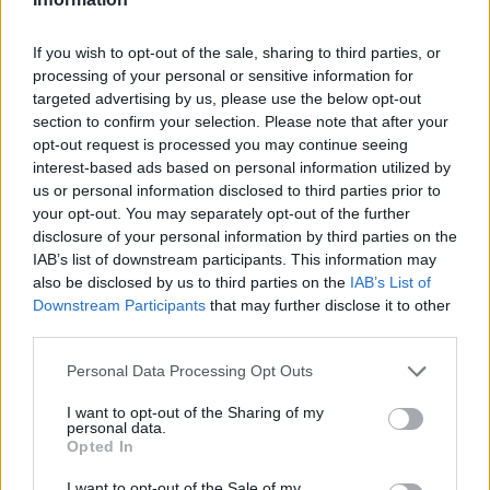
VÍDEO · Minut de silenci a Tortosa per
If you wish to opt-out of the sale, sharing to third parties, or
condemnar el crim masclista que va posar
processing of your personal or sensitive information for
fi a la vida d’una veïna de la ciutat...
targeted advertising by us, please use the below opt-out
7 de maig de 2026
Necrològica
section to confirm your selection. Please note that after your
opt-out request is processed you may continue seeing
interest-based ads based on personal information utilized by
us or personal information disclosed to third parties prior to
your opt-out. You may separately opt-out of the further
DEIXA UNA RESPOSTA
disclosure of your personal information by third parties on the
IAB’s list of downstream participants. This information may
also be disclosed by us to third parties on the
IAB’s List of
Downstream Participants
that may further disclose it to other
third parties.
Personal Data Processing Opt Outs
I want to opt-out of the Sharing of my
personal data.
Opted In
Comentari:
No
I want to opt-out of the Sale of my