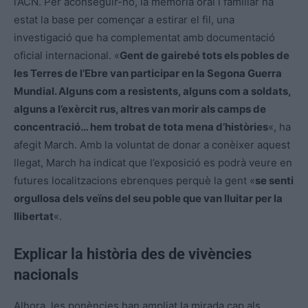
l’ACN. Per aconseguir-ho, la memòria oral i familiar ha
estat la base per començar a estirar el fil, una
investigació que ha complementat amb documentació
oficial internacional. «
Gent de gairebé tots els pobles de
les Terres de l’Ebre van participar en la Segona Guerra
Mundial. Alguns com a resistents, alguns com a soldats,
alguns a l’exèrcit rus, altres van morir als camps de
concentració… hem trobat de tota mena d’històries
«, ha
afegit March. Amb la voluntat de donar a conèixer aquest
llegat, March ha indicat que l’exposició es podrà veure en
futures localitzacions ebrenques perquè la gent «
se senti
orgullosa dels veïns del seu poble que van lluitar per la
llibertat
«.
Explicar la història des de vivències
nacionals
Alhora, les ponències han ampliat la mirada cap als