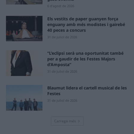
6 d'agost de 2026
Els vestits de paper guanyen força
enguany amb més modistes i gairebé
40 peces a concurs
31 de juliol de 2026
“L’eclipsi serà una oportunitat també
per a gaudir de les Festes Majors
d’Amposta”
31 de juliol de 2026
Blaumut lidera el cartell musical de les
Festes
31 de juliol de 2026
Carrega més