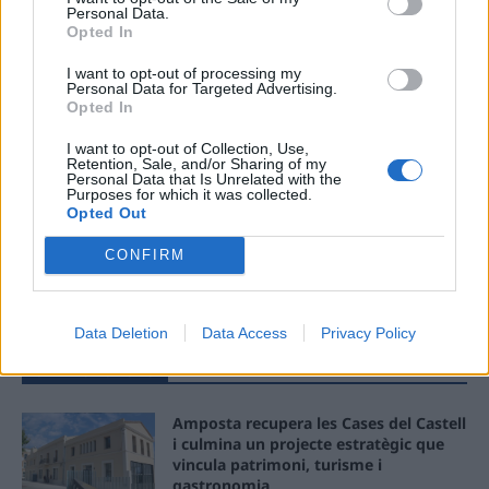
Personal Data.
Opted In
Ema
I want to opt-out of processing my
Personal Data for Targeted Advertising.
Llo
Opted In
we
I want to opt-out of Collection, Use,
Retention, Sale, and/or Sharing of my
Deseu el meu nom, el correu electrònic i el lloc web en
Personal Data that Is Unrelated with the
aquest navegador per a la propera vegada que comenti.
Purposes for which it was collected.
Opted Out
CONFIRM
Data Deletion
Data Access
Privacy Policy
ÚLTIMES NOTÍCIES
Amposta recupera les Cases del Castell
i culmina un projecte estratègic que
vincula patrimoni, turisme i
gastronomia