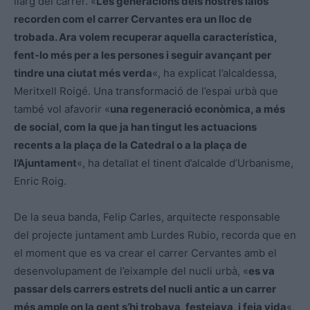
llarg del carrer. «
Les generacions dels nostres iaios
recorden com el carrer Cervantes era un lloc de
trobada. Ara volem recuperar aquella característica,
fent-lo més per a les persones i seguir avançant per
tindre una ciutat més verda
«, ha explicat l’alcaldessa,
Meritxell Roigé. Una transformació de l’espai urbà que
també vol afavorir «
una regeneració econòmica, a més
de social, com la que ja han tingut les actuacions
recents a la plaça de la Catedral o a la plaça de
l’Ajuntament
«, ha detallat el tinent d’alcalde d’Urbanisme,
Enric Roig.
De la seua banda, Felip Carles, arquitecte responsable
del projecte juntament amb Lurdes Rubio, recorda que en
el moment que es va crear el carrer Cervantes amb el
desenvolupament de l’eixample del nucli urbà, «
es va
passar dels carrers estrets del nucli antic a un carrer
més ample on la gent s’hi trobava, festejava, i feia vida
«,