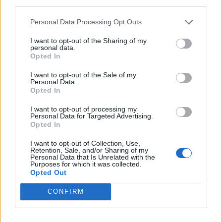
third parties.
Personal Data Processing Opt Outs
DEIXA UNA RESPOSTA
I want to opt-out of the Sharing of my
personal data.
Opted In
I want to opt-out of the Sale of my
Personal Data.
Opted In
I want to opt-out of processing my
Personal Data for Targeted Advertising.
Opted In
Comentari:
I want to opt-out of Collection, Use,
No
Retention, Sale, and/or Sharing of my
Personal Data that Is Unrelated with the
Purposes for which it was collected.
Opted Out
Ema
CONFIRM
Llo
we