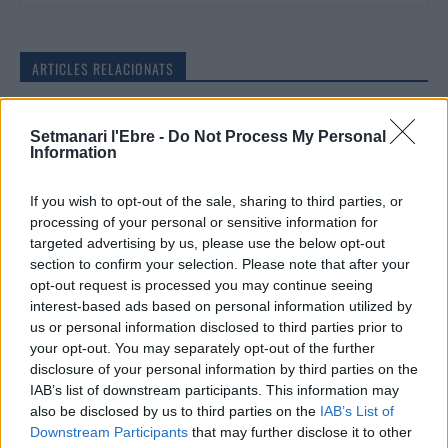
ARTICLES RELACIONATS
La Ràpita optarà al Pla de Barris amb un
Setmanari l'Ebre -
Do Not Process My Personal
projecte valorat en 12,5 milions d’euros
Information
10 de juliol de 2026
Societat
If you wish to opt-out of the sale, sharing to third parties, or
processing of your personal or sensitive information for
La nova passarel·la entre Pla d’Empúries i
targeted advertising by us, please use the below opt-out
el Grau i la neteja del barranc de la Mina,
section to confirm your selection. Please note that after your
primeres escomeses del Pla de Barris
opt-out request is processed you may continue seeing
13 de juliol de 2026
Societat
interest-based ads based on personal information utilized by
us or personal information disclosed to third parties prior to
“Escòcia és un país de contradiccions:
your opt-out. You may separately opt-out of the further
salvatge i profundament intel·lectual”
disclosure of your personal information by third parties on the
22 de juny de 2026
IAB’s list of downstream participants. This information may
Societat
also be disclosed by us to third parties on the
IAB’s List of
Downstream Participants
that may further disclose it to other