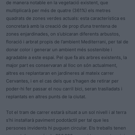
de manera notable en la vegetació existent, que
multiplicarà per més de quatre (361%) els metres
quadrats de zones verdes actuals: esta característica es
concretarà amb la creació de prop d’una trentena de
zones enjardinades, on s’ubicaran diferents arbustos,
floració i arbrat propis de l’ambient Mediterrani, per tal de
donar color i generar un ambient més sostenible i
agradable a este espai. Pel que fa als arbres existents, la
major part es conservaran al lloc on són actualment,
altres es replantaran en jardineres al mateix carrer
Cervantes, i en el cas dels que s’hagen de retirar per
poder-hi fer passar el nou carril bici, seran traslladats i
replantats en altres punts de la ciutat.
Tot el tram de carrer estarà situat a un sol nivell i al terra
s’hi instal·larà paviment podotàctil per tal que les
persones invidents hi puguen circular. Els treballs tenen