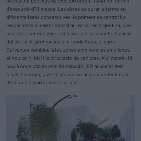
un cost de poc més de 956.000 euros i tenen un termini
d’execució d’11 mesos. Les obres es duran a terme en
diferents fases consecutives: la primera se centrarà a
l’espai entre el carrer Sant Blai i el carrer Argentina, que
passarà a ser una zona exclusiva per a vianants. A partir
del carrer Argentina fins a la ronda Reus, el carrer
Cervantes combinarà les zones amb voreres ampliades,
el nou carril bici i la circulació de vehicles. Així mateix, hi
haurà nous bàculs amb il·luminació LED al costat dels
fanals històrics, que s’hi conservaran com un testimoni
d’allò que el carrer va ser a l’inici.