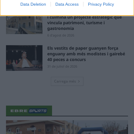
Data Deletion
Data Access
Privacy Policy
Amposta recupera les Cases del Castell
i culmina un projecte estratègic que
vincula patrimoni, turisme i
gastronomia
6 d'agost de 2026
Els vestits de paper guanyen força
enguany amb més modistes i gairebé
40 peces a concurs
31 de juliol de 2026
Carrega més