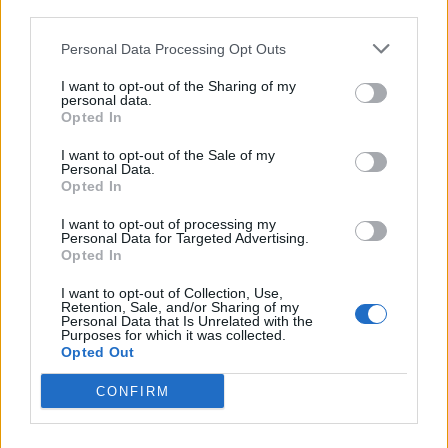
third parties.
Deseu el meu nom, el correu electrònic i el lloc web en
aquest navegador per a la propera vegada que comenti.
Personal Data Processing Opt Outs
I want to opt-out of the Sharing of my
personal data.
Opted In
I want to opt-out of the Sale of my
Personal Data.
Opted In
ÚLTIMES NOTÍCIES
I want to opt-out of processing my
Personal Data for Targeted Advertising.
L’Observatori de l’Ebre lidera de nou la
Opted In
recerca sobre l’astre rei en el segon
eclipsi solar total de la seva història
I want to opt-out of Collection, Use,
Retention, Sale, and/or Sharing of my
7 d'agost de 2026
Personal Data that Is Unrelated with the
Purposes for which it was collected.
Opted Out
L’Ajuntament de Tortosa amplia el
termini de les obres de l’aparcament
CONFIRM
dels terrenys de Renfe per les altes
temperatures
7 d'agost de 2026