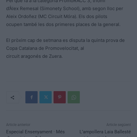
Pel que fa a la categoria PromoRACC 3, triomf
d’Àlex Remesal (Simonety School), amb segon lloc per
Aleix Ordoñez (MC Circuit Móra). Els dos pilots
ocupen també les dos primeres places de la general.
El pròxim cap de setmana es disputa la quinta prova de
Copa Catalana de Promovelocitat, al
circuit aragonés de Zuera.
Article anterior
Article següent
Especial Ensenyament · Més
L’ampollera Laia Ballesté