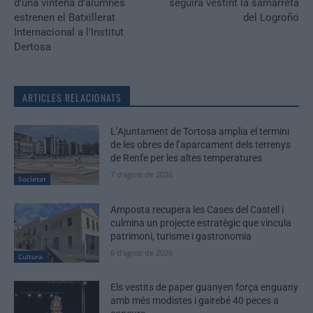
d’una vintena d’alumnes
seguirà vestint la samarreta
estrenen el Batxillerat
del Logroño
Internacional a l’Institut
Dertosa
ARTICLES RELACIONATS
L’Ajuntament de Tortosa amplia el termini
de les obres de l’aparcament dels terrenys
de Renfe per les altes temperatures
7 d'agost de 2026
Societat
Amposta recupera les Cases del Castell i
culmina un projecte estratègic que vincula
patrimoni, turisme i gastronomia
6 d'agost de 2026
Cultura
Els vestits de paper guanyen força enguany
amb més modistes i gairebé 40 peces a