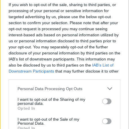
i culmina un projecte estratègic que
If you wish to opt-out of the sale, sharing to third parties, or
vincula patrimoni, turisme i
processing of your personal or sensitive information for
gastronomia
targeted advertising by us, please use the below opt-out
6 d'agost de 2026
section to confirm your selection. Please note that after your
opt-out request is processed you may continue seeing
Els vestits de paper guanyen força
interest-based ads based on personal information utilized by
enguany amb més modistes i gairebé
us or personal information disclosed to third parties prior to
40 peces a concurs
your opt-out. You may separately opt-out of the further
31 de juliol de 2026
disclosure of your personal information by third parties on the
IAB’s list of downstream participants. This information may
also be disclosed by us to third parties on the
IAB’s List of
“L’eclipsi serà una oportunitat també
Downstream Participants
that may further disclose it to other
per a gaudir de les Festes Majors
d’Amposta”
third parties.
31 de juliol de 2026
Personal Data Processing Opt Outs
Carrega més
I want to opt-out of the Sharing of my
personal data.
Opted In
I want to opt-out of the Sale of my
Personal Data.
Opted In