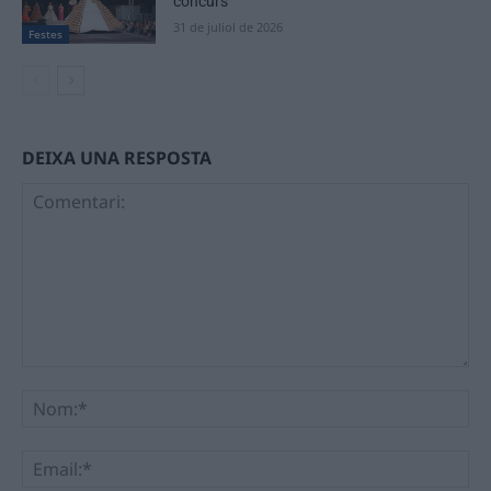
concurs
31 de juliol de 2026
Festes
DEIXA UNA RESPOSTA
Comentari:
No
Ema