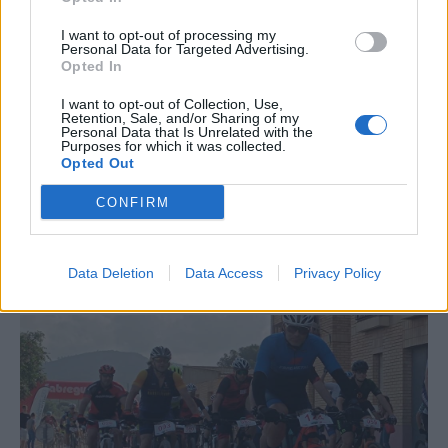
I want to opt-out of processing my
Personal Data for Targeted Advertising.
Opted In
I want to opt-out of Collection, Use,
Retention, Sale, and/or Sharing of my
Personal Data that Is Unrelated with the
Purposes for which it was collected.
Opted Out
CONFIRM
La Cursa de l’Aldea segona d’etiqueta d’or de la
Running Sèries Terres de l’Ebre
Data Deletion
Data Access
Privacy Policy
09 maig 2026