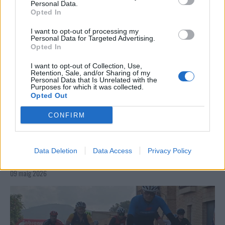
Personal Data.
Opted In
I want to opt-out of processing my
Personal Data for Targeted Advertising.
Opted In
I want to opt-out of Collection, Use,
Retention, Sale, and/or Sharing of my
Personal Data that Is Unrelated with the
Purposes for which it was collected.
Opted Out
CONFIRM
Data Deletion
Data Access
Privacy Policy
La Cursa de l’Aldea segona d’etiqueta d’or de la
Running Sèries Terres de l’Ebre
09 maig 2026