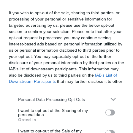
L’Ajuntament de Tortosa amplia el
If you wish to opt-out of the sale, sharing to third parties, or
termini de les obres de l’aparcament
processing of your personal or sensitive information for
dels terrenys de Renfe per les altes
targeted advertising by us, please use the below opt-out
temperatures
section to confirm your selection. Please note that after your
7 d'agost de 2026
opt-out request is processed you may continue seeing
interest-based ads based on personal information utilized by
Amposta recupera les Cases del Castell
us or personal information disclosed to third parties prior to
i culmina un projecte estratègic que
your opt-out. You may separately opt-out of the further
vincula patrimoni, turisme i
disclosure of your personal information by third parties on the
gastronomia
IAB’s list of downstream participants. This information may
6 d'agost de 2026
also be disclosed by us to third parties on the
IAB’s List of
Downstream Participants
that may further disclose it to other
Els vestits de paper guanyen força
third parties.
enguany amb més modistes i gairebé
40 peces a concurs
Personal Data Processing Opt Outs
31 de juliol de 2026
I want to opt-out of the Sharing of my
personal data.
Carrega més
Opted In
I want to opt-out of the Sale of my