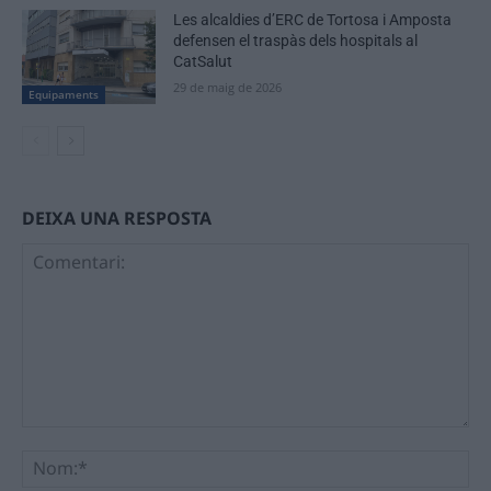
Les alcaldies d’ERC de Tortosa i Amposta
defensen el traspàs dels hospitals al
CatSalut
29 de maig de 2026
Equipaments
DEIXA UNA RESPOSTA
Comentari:
No