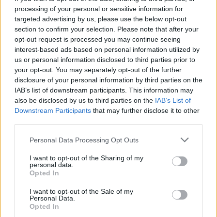
Llo
processing of your personal or sensitive information for
we
targeted advertising by us, please use the below opt-out
section to confirm your selection. Please note that after your
Deseu el meu nom, el correu electrònic i el lloc web en
opt-out request is processed you may continue seeing
aquest navegador per a la propera vegada que comenti.
interest-based ads based on personal information utilized by
us or personal information disclosed to third parties prior to
your opt-out. You may separately opt-out of the further
disclosure of your personal information by third parties on the
IAB’s list of downstream participants. This information may
also be disclosed by us to third parties on the
IAB’s List of
Downstream Participants
that may further disclose it to other
ÚLTIMES NOTÍCIES
third parties.
Personal Data Processing Opt Outs
Els vestits de paper guanyen força
enguany amb més modistes i gairebé
I want to opt-out of the Sharing of my
40 peces a concurs
personal data.
31 de juliol de 2026
Opted In
I want to opt-out of the Sale of my
“L’eclipsi serà una oportunitat també
Personal Data.
Opted In
per a gaudir de les Festes Majors
d’Amposta”