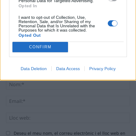
Personal Data for Targeted Advertising.
Opted In
DEIXA UNA RESPOSTA
I want to opt-out of Collection, Use,
Retention, Sale, and/or Sharing of my
Personal Data that Is Unrelated with the
Purposes for which it was collected.
Opted Out
CONFIRM
Data Deletion
Data Access
Privacy Policy
Comentari:
No
Ema
Llo
we
Deseu el meu nom, el correu electrònic i el lloc web en