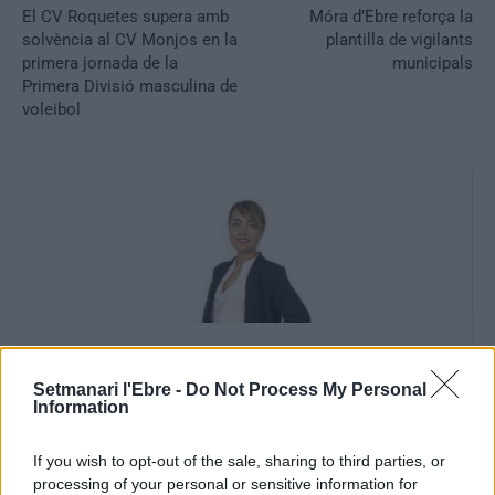
El CV Roquetes supera amb
Móra d’Ebre reforça la
solvència al CV Monjos en la
plantilla de vigilants
primera jornada de la
municipals
Primera Divisió masculina de
voleibol
Julia Albesa
Setmanari l'Ebre -
Do Not Process My Personal
Periodista
Information
If you wish to opt-out of the sale, sharing to third parties, or
processing of your personal or sensitive information for