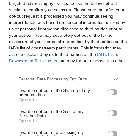
targeted advertising by us, please use the below opt-out
section to confirm your selection. Please note that after your
ARTICLES RELACIONATS
opt-out request is processed you may continue seeing
interest-based ads based on personal information utilized by
“Terres de l’Ebre serà el territori que creixerà
us or personal information disclosed to third parties prior to
més esta legislatura”
your opt-out. You may separately opt-out of the further
26 de juny de 2026
disclosure of your personal information by third parties on the
IAB’s list of downstream participants. This information may
Entrevistes
also be disclosed by us to third parties on the
IAB’s List of
Downstream Participants
that may further disclose it to other
“Invertim 1,9 milions a la xarxa d’aigua i
third parties.
estudiem si municipalitzem el servei”
12 de juny de 2026
Personal Data Processing Opt Outs
Entrevistes
I want to opt-out of the Sharing of my
personal data.
“A les Terres de l’Ebre faltarien unes mil
Opted In
infermeres per a arribar a les ràtios
europees”
I want to opt-out of the Sale of my
5 de juny de 2026
Personal Data.
Entrevistes
Opted In
I want to opt-out of processing my