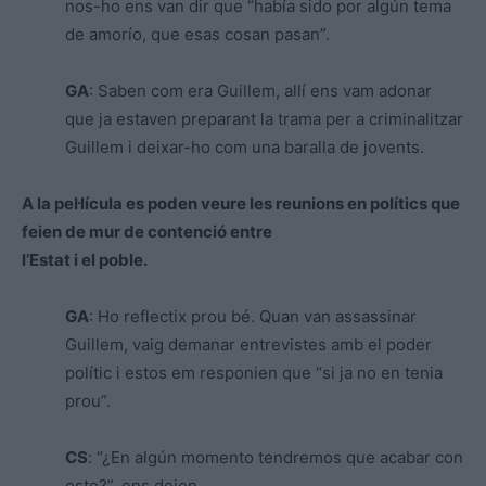
nos-ho ens van dir que “había sido por algún tema
de amorío, que esas cosan pasan”.
GA
: Saben com era Guillem, allí ens vam adonar
que ja estaven preparant la trama per a criminalitzar
Guillem i deixar-ho com una baralla de jovents.
A la pel·lícula es poden veure les reunions en polítics que
feien de mur de contenció entre
l’Estat i el poble.
GA
: Ho reflectix prou bé. Quan van assassinar
Guillem, vaig demanar entrevistes amb el poder
polític i estos em responien que “si ja no en tenia
prou”.
CS
: “¿En algún momento tendremos que acabar con
esto?”, ens deien.