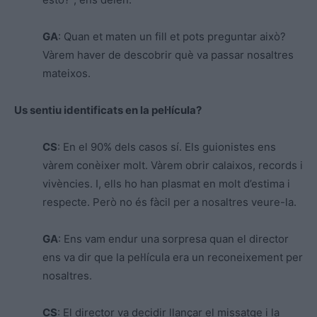
GA
: Quan et maten un fill et pots preguntar això?
Vàrem haver de descobrir què va passar nosaltres
mateixos.
Us sentiu identificats en la pel·lícula?
CS
: En el 90% dels casos sí. Els guionistes ens
vàrem conèixer molt. Vàrem obrir calaixos, records i
vivències. I, ells ho han plasmat en molt d’estima i
respecte. Però no és fàcil per a nosaltres veure-la.
GA
: Ens vam endur una sorpresa quan el director
ens va dir que la pel·lícula era un reconeixement per
nosaltres.
CS
: El director va decidir llançar el missatge i la