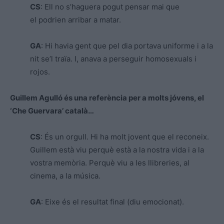
CS
: Ell no s’haguera pogut pensar mai que
el podrien arribar a matar.
GA
: Hi havia gent que pel dia portava uniforme i a la
nit se’l traïa. I, anava a perseguir homosexuals i
rojos.
Guillem Agulló és una referència per a molts jóvens, el
‘Che Guervara’ català…
CS
: És un orgull. Hi ha molt jovent que el reconeix.
Guillem està viu perquè està a la nostra vida i a la
vostra memòria. Perquè viu a les llibreries, al
cinema, a la música.
GA
: Eixe és el resultat final (diu emocionat).