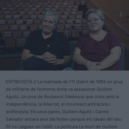
ENTREVISTA // La matinada de l’11 d’abril de 1993 un grup
de militants de l’extrema dreta va assassinar Guillem
Agulló. Un jove de Burjassot (València) que creia amb la
independència, la llibertat, el moviment antiracista i
antifeixista. Els seus pares, Guillem Agulló i Carme
Salvador encara avui dia lluiten perquè els ideals del seu
fill no caiguen en l’oblit. La pel·lícula La mort de Guillem