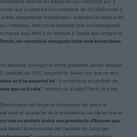
a treballat molt bé les bases del nou contracte per a
recordar que es passarà d’un contracte de 250.000 euros a
c, a més d’augmentar freqüències i estendre la neteja a tot
iptus i Poblenou. Amb tot va lamentar que una impugnació
 en marxa. Aquí Miró li va retraure a Tomàs que sempre té
 Tomàs, em recorda la coneguda frase dels Invencibles:
ria absoluta, la pregunta sobre possibles pactes després
El candidat del PSC, després de deixar clar que no se’n
oluta no li ha assentat bé”
, li va retraure al candidat de
ona que no li calia”
, referint-se a Isabel Ferré, fins ara
s Demòcrates van forçar el trencament del pacte al
al cosa el va apartar de la presidència, un càrrec que el
ro tres va preferir tindre una presidenta d’Alcanar que
ià davant la incredulitat del candidat de Junts per
eia fantasmes”
i que a l’hora de pactar prioritzaria la