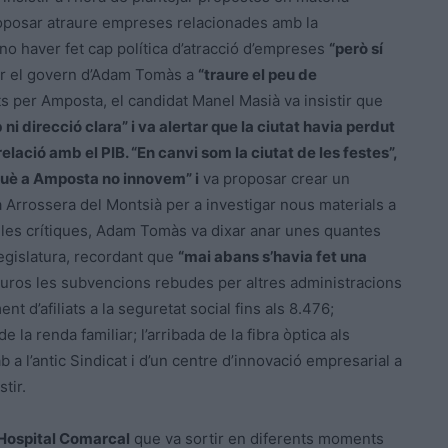
oposar atraure empreses relacionades amb la
 no haver fet cap política d’atracció d’empreses
“però sí
ar el govern d’Adam Tomàs a
“traure el peu de
ts per Amposta, el candidat Manel Masià va insistir que
i direcció clara” i va alertar que la ciutat havia perdut
relació amb el PIB. “En canvi som la ciutat de les festes”,
què a Amposta no innovem” i
va proposar crear un
a Arrossera del Montsià per a investigar nous materials a
t les crítiques, Adam Tomàs va dixar anar unes quantes
 legislatura, recordant que
“mai abans s’havia fet una
d’euros les subvencions rebudes per altres administracions
ent d’afiliats a la seguretat social fins als 8.476;
 la renda familiar; l’arribada de la fibra òptica als
a l’antic Sindicat i d’un centre d’innovació empresarial a
stir.
’Hospital Comarcal
que va sortir en diferents moments