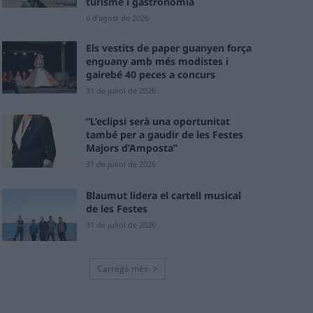
turisme i gastronomia
6 d'agost de 2026
Els vestits de paper guanyen força
enguany amb més modistes i
gairebé 40 peces a concurs
31 de juliol de 2026
“L’eclipsi serà una oportunitat
també per a gaudir de les Festes
Majors d’Amposta”
31 de juliol de 2026
Blaumut lidera el cartell musical
de les Festes
31 de juliol de 2026
Carrega més