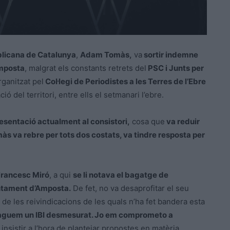
blicana de Catalunya
,
Adam Tomàs,
va
sortir indemne
Amposta
, malgrat els constants retrets del
PSC i Junts per
rganitzat pel
Col·legi de Periodistes a les Terres de l’Ebre
ó del territori, entre ells el setmanari l’ebre.
resentació actualment al consistori,
cosa que
va reduir
 va rebre per tots dos costats, va tindre resposta per
rancesc Miró
, a qui
se li notava el bagatge de
juntament d’Amposta.
De fet, no va desaprofitar el seu
a de les reivindicacions de les quals n’ha fet bandera esta
paguem un IBI desmesurat. Jo em comprometo a
 insistir a l’hora de plantejar propostes en matèria