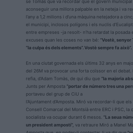
se Tomàs que va recordar que el govern municipal h
aconseguir una millora palpable en la neteja i va 
l’any a 1,2 milions i d’una màquina netejadora a cin
el municipi, inclosos polígons i els nuclis d’Eucal
entre empreses -ja resolt- n’ha retardat la posada
excuses quan les coses no van bé:
“Vostè, senyor
“la culpa és dels elements”. Vostè sempre fa això”.
En una ciutat governada els últims 32 anys en majo
del 26M va provocar una forta coïssor en el debat. 
refia, d’Adam Tomàs, de qui diu que
“la majoria abs
Junts per Amposta
“portar de número tres una pers
portaveu del grup de CiU a
l’Ajuntament d’Amposta. Miró va recordar-li que el
Consell Comarcal del Montsià entre ERC i PSC, la qu
socialista va ocupar durant 6 mesos.
“La seua núme
un president ampostí”,
va retraure Miró a Manel Mas
Amposta que, en poder-li contestar, li va dir que
“v