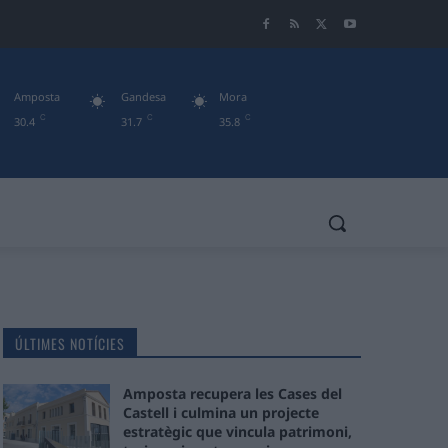
Amposta
Gandesa
Mora
C
C
C
30.4
31.7
35.8
ÚLTIMES NOTÍCIES
Amposta recupera les Cases del
Castell i culmina un projecte
estratègic que vincula patrimoni,