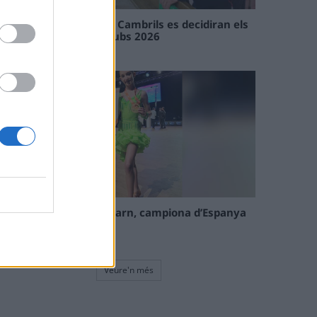
En les tirades de Flix i Cambrils es decidiran els
campions de l’Interclubs 2026
08 maig 2026
La tortosina Cinta Talarn, campiona d’Espanya
de 10 balls solo júnior
08 maig 2026
Veure'n més