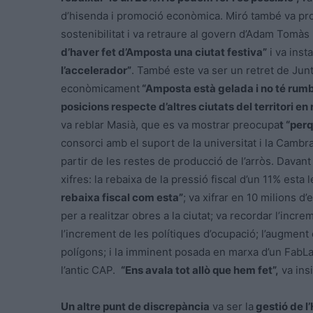
d’hisenda i promoció econòmica. Miró també va pr
sostenibilitat i va retraure al govern d’Adam Tomàs
d’haver fet d’Amposta una ciutat festiva”
i va inst
l’accelerador”
. També este va ser un retret de Jun
econòmicament
“Amposta està gelada i no té rumb n
posicions respecte d’altres ciutats del territori en 
va reblar Masià, que es va mostrar preocupa
t “per
consorci amb el suport de la universitat i la Cambr
partir de les restes de producció de l’arròs. Davan
xifres: la rebaixa de la pressió fiscal d’un 11% esta
rebaixa fiscal com esta”
; va xifrar en 10 milions 
per a realitzar obres a la ciutat; va recordar l’increm
l’increment de les polítiques d’ocupació; l’augment de
polígons; i la imminent posada en marxa d’un FabLab 
l’antic CAP.
“Ens avala tot allò que hem fet”,
va insi
Un altre punt de discrepància
va ser la
gestió de l