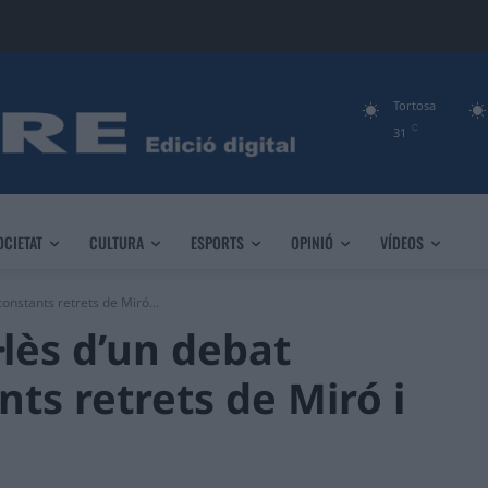
Tortosa
C
31
OCIETAT
CULTURA
ESPORTS
OPINIÓ
VÍDEOS
onstants retrets de Miró...
·lès d’un debat
ts retrets de Miró i