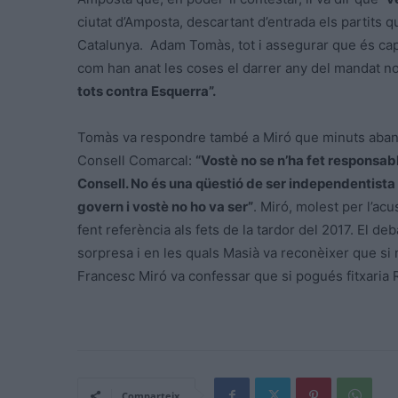
ciutat d’Amposta, descartant d’entrada els partits qu
Catalunya. Adam Tomàs, tot i assegurar que és cap
com han anat les coses el darrer any del mandat n
tots contra Esquerra”.
Tomàs va respondre també a Miró que minuts abans 
Consell Comarcal:
“Vostè no se n’ha fet responsabl
Consell. No és una qüestió de ser independentista o 
govern i vostè no ho va ser”
. Miró, molest per l’acu
fent referència als fets de la tardor del 2017. El 
sorpresa i en les quals Masià va reconèixer que s
Francesc Miró va confessar que si pogués fitxaria R
Comparteix