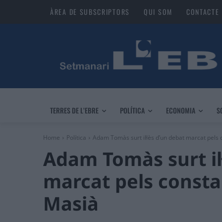
ÀREA DE SUBSCRIPTORS
QUI SOM
CONTACTE
TERRES DE L’EBRE
POLÍTICA
ECONOMIA
S
Home
Política
Adam Tomàs surt il·lès d’un debat marcat pels c
Adam Tomàs surt il
marcat pels constan
Masià