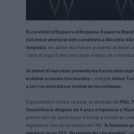
El candidat d’Esquerra d’Amposta-Esquerra Repu
del debat electoral dels candidats a l’Alcaldia d’
Amposta
, les altres dos forces presents al debat o
i amb el suport dels principals mitjans de comunicaci
Al debat hi van estar presents les forces amb rep
el debat a només tres bandes
i, malgrat
Adam Tomàs
a tot i va neutralitzar moltes de les crítiques.
Especialment incisiu va estar el candidat del
PSC, F
l’experiència després de 4 anys a l’oposició a l’A
primer torn de paraula per a tornar a insistir en un
legislatura com és la rebaixa de l’IBI
. “A Amposta 
rebaixar-lo un 20%. Ho podem fer i és possible”,
va