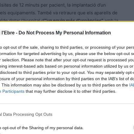
isites de 12 minuts per pacient, la implantació d’un
 dels equipaments. També va retraure que els aparells de
lde dotar l’hospital d
’“un equip més d’urgències”
amb la
era. El candidat republicà va ser ràpid a respondre i va
 l'Ebre -
Do Not Process My Personal Information
t este segon equip d’urgències a l’Hospital Comarcal.
ervei d’urgències el tenim coix i necessitem un altre
to opt-out of the sale, sharing to third parties, or processing of your per
uip d’urgències que vostè demana el tenim pactat amb
formation for targeted advertising by us, please use the below opt-out s
drà fer obres a l’Hospital per a poder encabir el nou
r selection. Please note that after your opt-out request is processed y
eing interest-based ads based on personal information utilized by us or
bé de Junts per Amposta, sobre la gestió de l’Hospital va
disclosed to third parties prior to your opt-out. You may separately opt-
 crisi del cas Innova i ha recordat que esta legislatura
losure of your personal information by third parties on the IAB’s list of
os en desvincular-se del model Sagessa i, malgrat això,
. This information may also be disclosed by us to third parties on the
IA
a reclamar-li també que posés un metge al cap de la
Participants
that may further disclose it to other third parties.
cordar al candidat postconvergent que actualment la
ta va ser una de les petites relliscades que va
ue, si bé va exhibir molta ambició a l’hora de dibuixar
l Data Processing Opt Outs
nt del dia a dia de la ciutat i manca d’experiència política,
o opt-out of the Sharing of my personal data.
el debat.
Amb tot va mostrar un to molt més conciliador