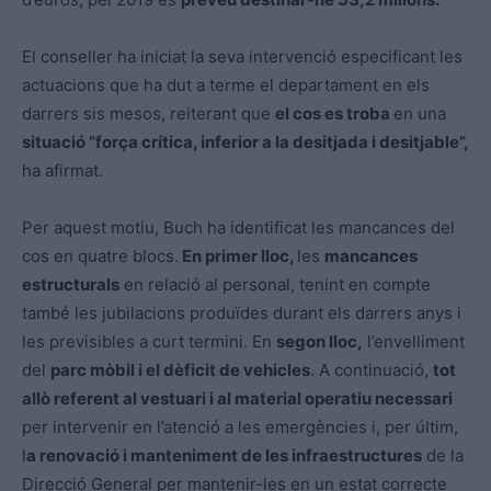
El conseller ha iniciat la seva intervenció especificant les
actuacions que ha dut a terme el departament en els
darrers sis mesos, reiterant que
el cos es troba
en una
situació “força crítica, inferior a la desitjada i desitjable”,
ha afirmat.
Per aquest motiu, Buch ha identificat les mancances del
cos en quatre blocs.
En primer lloc,
les
mancances
estructurals
en relació al personal, tenint en compte
també les jubilacions produïdes durant els darrers anys i
les previsibles a curt termini. En
segon lloc,
l’envelliment
del
parc mòbil i el dèficit de vehicles
. A continuació,
tot
allò referent al vestuari i al material operatiu necessari
per intervenir en l’atenció a les emergències i, per últim,
l
a renovació i manteniment de les infraestructures
de la
Direcció General per mantenir-les en un estat correcte