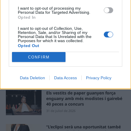
Llo
I want to opt-out of processing my
Personal Data for Targeted Advertising.
we
Opted In
Deseu el meu nom, el correu electrònic i el lloc web en
I want to opt-out of Collection, Use,
aquest navegador per a la propera vegada que comenti.
Retention, Sale, and/or Sharing of my
Personal Data that Is Unrelated with the
Purposes for which it was collected.
Opted Out
CONFIRM
ÚLTIMES NOTÍCIES
Data Deletion
Data Access
Privacy Policy
Els vestits de paper guanyen força
enguany amb més modistes i gairebé
40 peces a concurs
31 de juliol de 2026
“L’eclipsi serà una oportunitat també