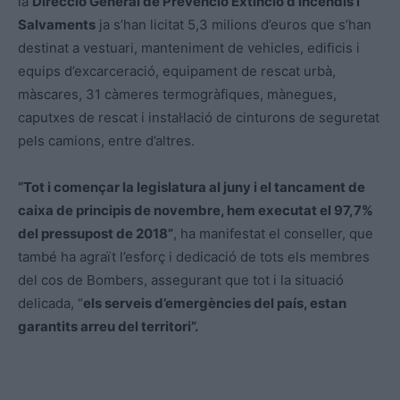
la
Direcció General de Prevenció Extinció d’Incendis i
Salvaments
ja s’han licitat 5,3 milions d’euros que s’han
destinat a vestuari, manteniment de vehicles, edificis i
equips d’excarceració, equipament de rescat urbà,
màscares, 31 càmeres termogràfiques, mànegues,
caputxes de rescat i instal·lació de cinturons de seguretat
pels camions, entre d’altres.
“Tot i començar la legislatura al juny i el tancament de
caixa de principis de novembre, hem executat el 97,7%
del pressupost de 2018”
, ha manifestat el conseller, que
també ha agraït l’esforç i dedicació de tots els membres
del cos de Bombers, assegurant que tot i la situació
delicada, “
els serveis d’emergències del país, estan
garantits arreu del territori”.