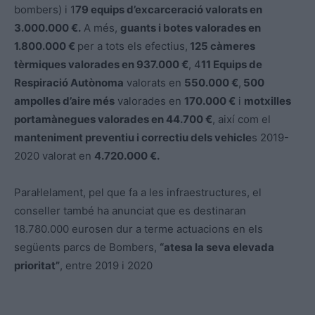
bombers) i 1
79 equips d’excarceració valorats en
3.000.000 €.
A més,
guants i botes valorades en
1.800.000 €
per a tots els efectius,
125 càmeres
tèrmiques valorades en 937.000 €
, 4
11 Equips de
Respiració Autònoma
valorats en
550.000 €
,
500
ampolles d’aire més
valorades en
170.000 €
i
motxilles
portamànegues valorades en 44.700 €
, així com el
manteniment preventiu i correctiu dels vehicle
s 2019-
2020 valorat en
4.720.000 €.
Paral·lelament, pel que fa a les infraestructures, el
conseller també ha anunciat que es destinaran
18.780.000 eurosen dur a terme actuacions en els
següents parcs de Bombers,
“atesa la seva elevada
prioritat”
, entre 2019 i 2020