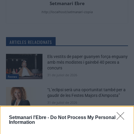
Setmanari Ebre
http://localhost/setmanari-copia
ARTICLES RELACIONATS
Els vestits de paper guanyen força enguany
amb més modistes i gairebé 40 peces a
concurs
31 de juliol de 2026
Festes
“L’eclipsi serà una oportunitat també per a
gaudir de les Festes Majors d’Amposta”
31 de juliol de 2026
Entrevistes
Setmanari l'Ebre -
Do Not Process My Personal
Information
Blaumut lidera el cartell musical de les
Festes