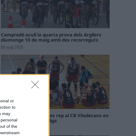
Campredó acull la quarta prova dels Argilers
diumenge 10 de maig amb dos recorreguts
09 maig 2026
sonal or
ection to
ou may
El Cantaires amb baixes rep al CB Viladecans en
el tram decisiu de la lliga
 personal
out of the
09 maig 2026
 downstream