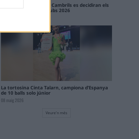
En les tirades de Flix i Cambrils es decidiran els
campions de l’Interclubs 2026
08 maig 2026
La tortosina Cinta Talarn, campiona d’Espanya
de 10 balls solo júnior
08 maig 2026
Veure'n més