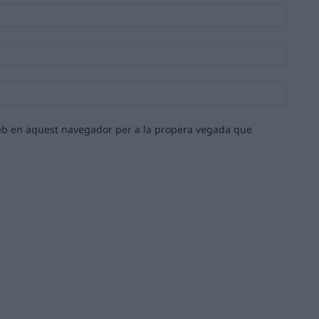
Nom:*
Email:*
Lloc
web:
 web en aquest navegador per a la propera vegada que