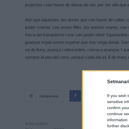
projectes i van haver de deixar de ser, per ser allò q
Així que aquestes, les dones que van haver de callar i 
poder cremar. Les seues filles, les nostres mares, van s
fosca del franquisme i ens van poder oferir l’oportunitat
guanyar espai sense esperar que ens vinga donat. Som 
ve de lluny, avança i retrocedeix, i torna a avançar. I 
sempre al peu del canó, perquè cada dia és 8 de març 
Setmanari
If you wish 
Comparteix
sensitive in
confirm you
continue se
information 
Article anterior
further disc