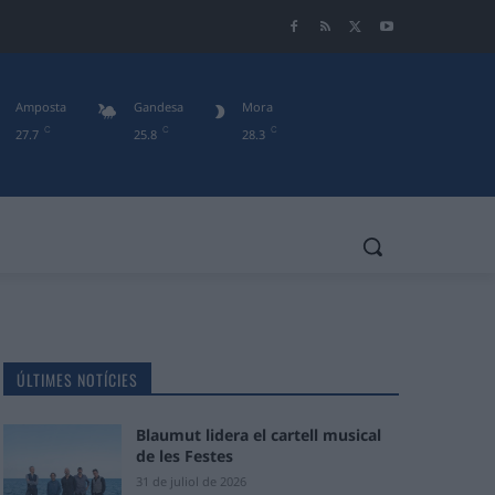
Amposta
Gandesa
Mora
C
C
C
27.7
25.8
28.3
ÚLTIMES NOTÍCIES
Blaumut lidera el cartell musical
de les Festes
31 de juliol de 2026