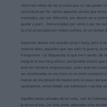
«Som les nétes de les bruixes que no vau poder c
reivindicat per fer valdre aquelles dones que entre 
cremades, per ser diferents, per atrevir-se a contr
ajudar a parir… Denunciades per veïns o per les aut
la crisi provocada per males collites, en un temps 
Aquestes dones ens queden prop i lluny, però si le
nostres iaies, aquelles que van patir la guerra, la rep
franquisme. I jo d’aquestes sí que me’n sento, de ne
malgrat el seu llarg silenci, perdurable silenci que
amb els hòmens empresonats, soles amb les criature
ser localitzades en els llocs on no eren residents p
marxar de nou perquè els havien pres la casa o perquè j
racionament, sense treball, van sobreviure i van tirar a
Aquelles dones privades de tot i més, com la Colomet
ja no era el seu. Les més joves, educades a les escole