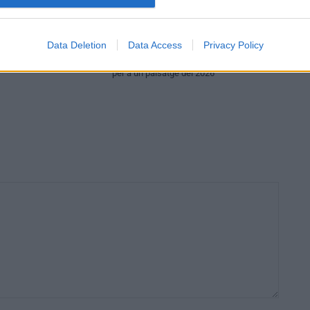
bre.cat
Firmes setmanarilebre.cat
Data Deletion
Data Access
Privacy Policy
e Rocamora
El temps que no passa. Un marc del 1975
per a un paisatge del 2026