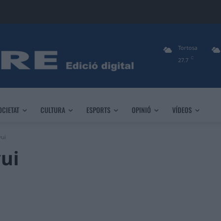
Tortosa
C
27.7
OCIETAT
CULTURA
ESPORTS
OPINIÓ
VÍDEOS
vui
vui