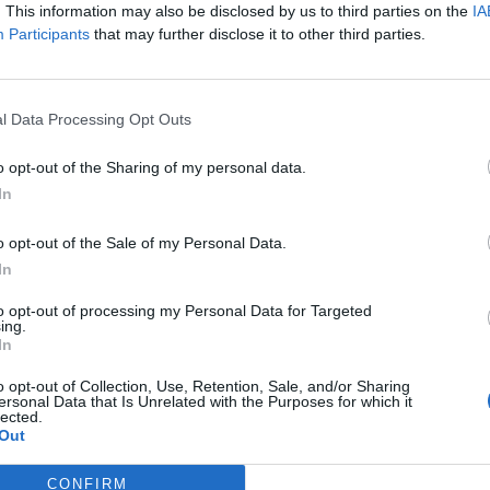
El president del Consell Escolar, Jesús Viñas, confia
. This information may also be disclosed by us to third parties on the
IA
que es debata «amb profunditat» el nou calendari
Participants
that may further disclose it to other third parties.
l Data Processing Opt Outs
o opt-out of the Sharing of my personal data.
In
o opt-out of the Sale of my Personal Data.
In
to opt-out of processing my Personal Data for Targeted
ing.
In
o opt-out of Collection, Use, Retention, Sale, and/or Sharing
ersonal Data that Is Unrelated with the Purposes for which it
lected.
Out
CONFIRM