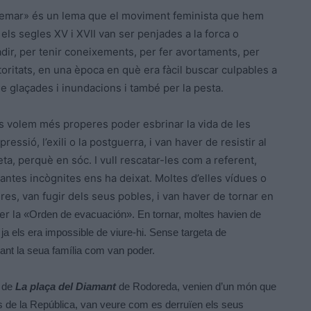
remar» és un lema que el moviment feminista que hem
els segles XV i XVII van ser penjades a la forca o
adir, per tenir coneixements, per fer avortaments, per
oritats, en una època en què era fàcil buscar culpables a
de glaçades i inundacions i també per la pesta.
s volem més properes poder esbrinar la vida de les
ressió, l’exili o la postguerra, i van haver de resistir al
ta, perquè en sóc. I vull rescatar-les com a referent,
 tantes incògnites ens ha deixat. Moltes d’elles vídues o
s, van fugir dels seus pobles, i van haver de tornar en
er la
«Orden de evacuación». En tornar, moltes havien de
a els era impossible de viure-hi. Sense targeta de
vant la seua família com van poder.
a de
La plaça del Diamant
de Rodoreda, venien d’un món que
s de la República, van veure com es derruïen els seus