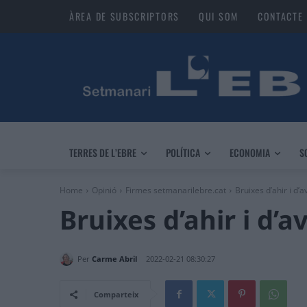
ÀREA DE SUBSCRIPTORS
QUI SOM
CONTACTE
TERRES DE L’EBRE
POLÍTICA
ECONOMIA
S
Home
Opinió
Firmes setmanarilebre.cat
Bruixes d’ahir i d’a
Bruixes d’ahir i d’a
Per
Carme Abril
2022-02-21 08:30:27
Comparteix