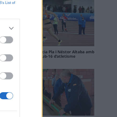
B’s List of
Paula Sintorres, Patrícia Pla i Néstor Altaba amb
la selecció catalana sub-16 d’atletisme
08 maig 2026