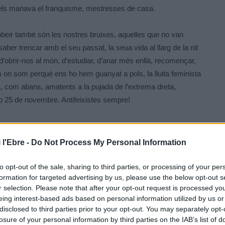
ue els manava el franquisme, mestresses de casa.
obeir també són les nostres bruixes, aquelles que no van
aber trencar amb el seu passat, la seua vida al llarg de la nit
 d’obrir-nos al món, d’estudiar, d’anar més enllà, recomençar,
on som perquè ens ho hem guanyat a pols, la lluita feminista
ara, com abans, amatents a la pujada de l’extrema dreta,
o 25 de novembre. Antifeixistes sempre!
 l'Ebre -
Do Not Process My Personal Information
to opt-out of the sale, sharing to third parties, or processing of your per
formation for targeted advertising by us, please use the below opt-out s
r selection. Please note that after your opt-out request is processed y
eing interest-based ads based on personal information utilized by us or
disclosed to third parties prior to your opt-out. You may separately opt-
Article següent
losure of your personal information by third parties on the IAB’s list of