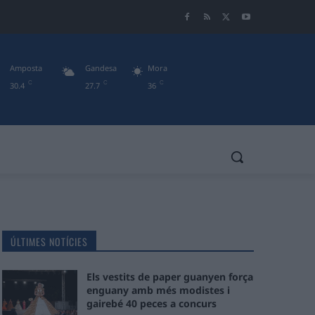
Amposta
Gandesa
Mora
C
C
C
30.4
27.7
36
ÚLTIMES NOTÍCIES
Els vestits de paper guanyen força
enguany amb més modistes i
gairebé 40 peces a concurs