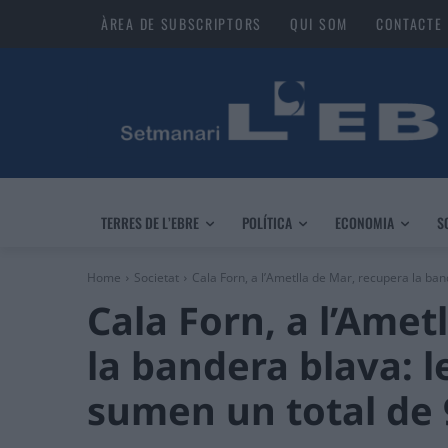
ÀREA DE SUBSCRIPTORS
QUI SOM
CONTACTE
TERRES DE L’EBRE
POLÍTICA
ECONOMIA
S
Home
Societat
Cala Forn, a l’Ametlla de Mar, recupera la band
Cala Forn, a l’Amet
la bandera blava: l
sumen un total de 