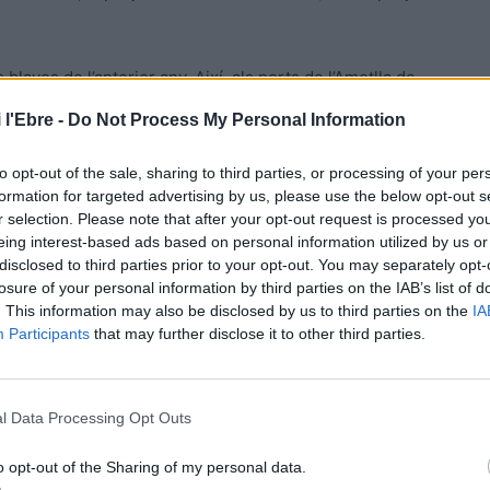
laves de l’anterior any. Així, als ports de l’Ametlla de
u de qualitat.
 l'Ebre -
Do Not Process My Personal Information
nalment que s’atorga a 47 països dels cinc continents i
to opt-out of the sale, sharing to third parties, or processing of your per
zones de bany i les seues instal·lacions, la prestació
formation for targeted advertising by us, please use the below opt-out s
tal. Ara bé, la qualitat de l’aigua ha d’haver obtingut la
r selection. Please note that after your opt-out request is processed y
eing interest-based ads based on personal information utilized by us or
disclosed to third parties prior to your opt-out. You may separately opt-
losure of your personal information by third parties on the IAB’s list of
. This information may also be disclosed by us to third parties on the
IA
Participants
that may further disclose it to other third parties.
l Data Processing Opt Outs
o opt-out of the Sharing of my personal data.