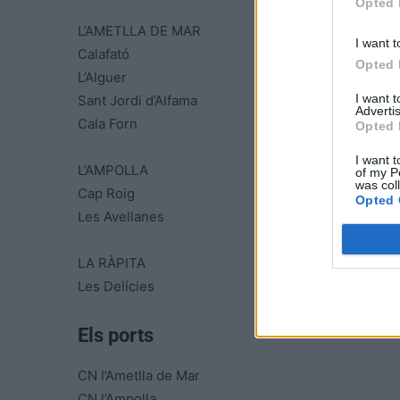
Opted 
L’AMETLLA DE MAR
I want t
Calafató
Opted 
L’Alguer
I want 
Sant Jordi d’Alfama
Advertis
Cala Forn
Opted 
I want t
L’AMPOLLA
of my P
was col
Cap Roig
Opted 
Les Avellanes
LA RÀPITA
Les Delícies
Els ports
CN l’Ametlla de Mar
CN l’Ampolla