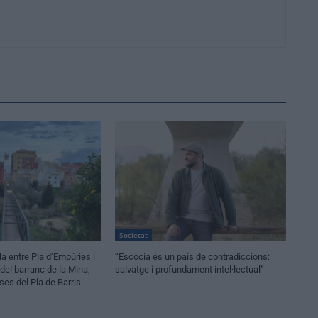
Societat
la entre Pla d’Empúries i
“Escòcia és un país de contradiccions:
a del barranc de la Mina,
salvatge i profundament intel·lectual”
es del Pla de Barris