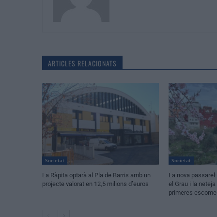
ARTICLES RELACIONATS
Societat
Societat
La Ràpita optarà al Pla de Barris amb un
La nova passarel·
projecte valorat en 12,5 milions d’euros
el Grau i la netej
primeres escomes