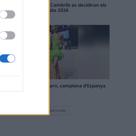
En les tirades de Flix i Cambrils es decidiran els
campions de l’Interclubs 2026
08 maig 2026
La tortosina Cinta Talarn, campiona d’Espanya
de 10 balls solo júnior
08 maig 2026
Veure'n més