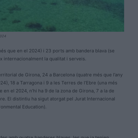
2024
és que en el 2024) i 23 ports amb bandera blava (se
x internacionalment la qualitat i serveis.
erritorial de Girona, 24 a Barcelona (quatre més que l’any
24), 18 a Tarragona i 9 a les Terres de l’Ebre (una més
e en el 2024, n’hi ha 9 de la zona de Girona, 7 a la de
e. El distintiu ha sigut atorgat pel Jurat Internacional
ronmental Education).
es amb quatre banderes blaves, les que ja tenien