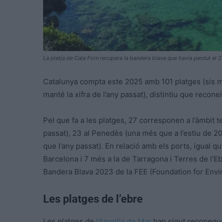
La platja de Cala Forn recupera la bandera blava que havia perdut el 
Catalunya compta este 2025 amb 101 platges (sis m
manté la xifra de l’any passat), distintiu que reconei
Pel que fa a les platges, 27 corresponen a l’àmbit t
passat), 23 al Penedès (una més que a l’estiu de 20
que l’any passat). En relació amb els ports, igual qu
Barcelona i 7 més a la de Tarragona i Terres de l’Ebr
Bandera Blava 2023 de la FEE (Foundation for Envi
Les platges de l’ebre
Les platges de
l’Ametlla de Mar
han sigut reconegud