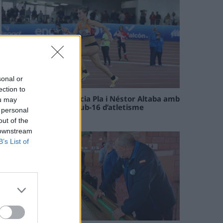
sonal or
ection to
Paula Sintorres, Patrícia Pla i Néstor Altaba amb
ou may
la selecció catalana sub-16 d’atletisme
 personal
08 maig 2026
out of the
 downstream
B’s List of