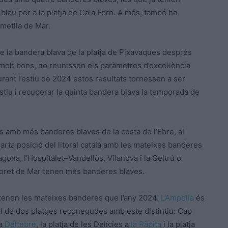
iu blau per a la platja de Cala Forn. A més, també ha
Ametlla de Mar.
re la bandera blava de la platja de Pixavaques després
er molt bons, no reunissen els paràmetres d’excel·lència
rant l’estiu de 2024 estos resultats tornessen a ser
estiu i recuperar la quinta bandera blava la temporada de
ns amb més banderes blaves de la costa de l’Ebre, al
arta posició del litoral català amb les mateixes banderes
gona, l’Hospitalet–Vandellòs, Vilanova i la Geltrú o
loret de Mar tenen més banderes blaves.
antenen les mateixes banderes que l’any 2024.
L’Ampolla
és
l de dos platges reconegudes amb este distintiu: Cap
 a
Deltebre
, la platja de les Delícies a
la Ràpita
i la platja