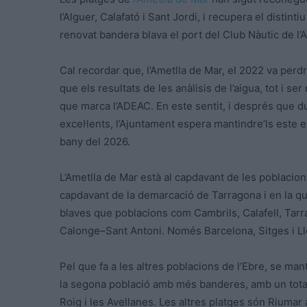
l’Alguer, Calafató i Sant Jordi, i recupera el distint
renovat bandera blava el port del Club Nàutic de l’
Cal recordar que, l’Ametlla de Mar, el 2022 va perd
que els resultats de les anàlisis de l’aigua, tot i s
que marca l’ADEAC. En este sentit, i després que du
excel·lents, l’Ajuntament espera mantindre’ls este 
bany del 2026.
L’Ametlla de Mar està al capdavant de les poblacio
capdavant de la demarcació de Tarragona i en la qu
blaves que poblacions com Cambrils, Calafell, Tarra
Calonge–Sant Antoni. Només Barcelona, Sitges i L
Pel que fa a les altres poblacions de l’Ebre, se m
la segona població amb més banderes, amb un tota
Roig i les Avellanes. Les altres platges són Riumar