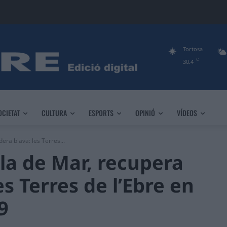
Tortosa
C
30.4
OCIETAT
CULTURA
ESPORTS
OPINIÓ
VÍDEOS
era blava: les Terres...
lla de Mar, recupera
es Terres de l’Ebre en
9