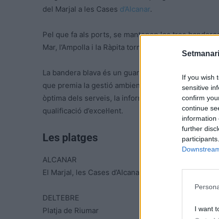
del Marjal a les Cases
d’Alcanar
.
Pel que fa als ports, se mantenen les tres banderes b
Mar, l’Ampolla i la Ràpita torna a onejar este distinti
Setmanari
La bandera blava és un guardó reconegut internacio
If you wish 
que premia la gestió ambiental, la seguretat de les 
sensitive in
òptima dels serveis, la informació i l’educació ambien
confirm you
continue se
qualificació d’excel·lent.
information 
further disc
Les platges
participants
Downstream 
ALCANAR
El Marjal, les Cases d’Alcanar
Persona
DELTEBRE
I want t
Platja de Riumar