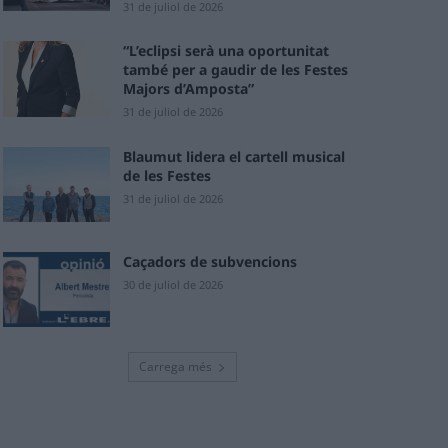
31 de juliol de 2026
“L’eclipsi serà una oportunitat
també per a gaudir de les Festes
Majors d’Amposta”
31 de juliol de 2026
Blaumut lidera el cartell musical
de les Festes
31 de juliol de 2026
Caçadors de subvencions
30 de juliol de 2026
Carrega més