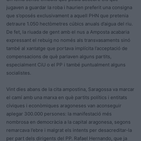
jugaven a guardar la roba i haurien preferit una consigna
que s’oposés exclusivament a aquell PHN que pretenia
detraure 1.050 hectòmetres cúbics anuals d’aigua del riu.
De fet, la riuada de gent amb el nus a Amposta acabaria
expressant el rebuig no només als transvasaments sinó
també al xantatge que portava implícita l’acceptació de
compensacions de què parlaven alguns partits,
especialment CiU o el PP i també puntualment alguns
socialistes.
Vint dies abans de la cita ampostina, Saragossa va marcar
el camí amb una marxa en què partits polítics i entitats
cíviques i econòmiques aragoneses van aconseguir
aplegar 300.000 persones: la manifestació més
nombrosa en democràcia a la capital aragonesa, segons
remarcava l’ebre i malgrat els intents per desacreditar-la
per part dels dirigents del PP. Rafael Hernando, que ja