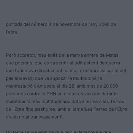
portada del número 4 de novembre de l’any 2000 de
l’ebre
Però sobretot, més enllà de la marxa enrere de Matas,
que potser sí que es va sentir al·ludit pel crit de guerra
que l’apuntava directament, el mes d’octubre va ser el del
pas endavant que va suposar la multitudinària
manifestació d’Amposta el dia 28, amb més de 20.000
persones contra el PHN en el que es va considerar la
manifetació més multitudinària duta a terme a les Terres
de l’Ebre fins aleshores, amb el lema ‘Les Terres de l’Ebre
diuen no al transvasament’.
Un lema sense embuts que podia decebre els que