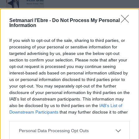
Opinió
Setmanari l'Ebre -
Do Not Process My Personal
Grandesa i runa: Agafa la piqueta, Meritxell!
Information
27 d'agost de 2021
If you wish to opt-out of the sale, sharing to third parties, or
Opinió
processing of your personal or sensitive information for
targeted advertising by us, please use the below opt-out
Sant Carles de la Ràpita
section to confirm your selection. Please note that after your
opt-out request is processed you may continue seeing
24 d'agost de 2021
interest-based ads based on personal information utilized by
Firmes
us or personal information disclosed to third parties prior to
setmanarilebre.cat
your opt-out. You may separately opt-out of the further
disclosure of your personal information by third parties on the
IAB’s list of downstream participants. This information may
also be disclosed by us to third parties on the
IAB’s List of
Downstream Participants
that may further disclose it to other
DEIXA UNA RESPOSTA
third parties.
Personal Data Processing Opt Outs