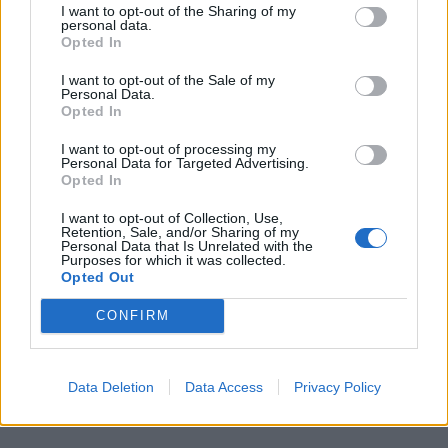
I want to opt-out of the Sharing of my
personal data.
Opted In
I want to opt-out of the Sale of my
Personal Data.
Opted In
Comentari:
No
I want to opt-out of processing my
Personal Data for Targeted Advertising.
Opted In
Ema
I want to opt-out of Collection, Use,
Retention, Sale, and/or Sharing of my
Personal Data that Is Unrelated with the
Llo
Purposes for which it was collected.
we
Opted Out
Deseu el meu nom, el correu electrònic i el lloc web en
CONFIRM
aquest navegador per a la propera vegada que comenti.
Data Deletion
Data Access
Privacy Policy