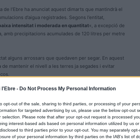
ra de l’Ebre ha anunciat aquest dimarts que mantindrà el
umulacions d’aigua registrades. Segons l’entitat,
baixa intensitat i moderada en quantitat
«, a excepció de
a, amb precipitacions acumulades de 120 litres per metre
ctat alguns arrossars que quedaven per segar. En aquest
 de mantenir el nivell a les terres ja segades i evitar
scos.
 l'Ebre -
Do Not Process My Personal Information
to opt-out of the sale, sharing to third parties, or processing of your per
formation for targeted advertising by us, please use the below opt-out s
r selection. Please note that after your opt-out request is processed y
eing interest-based ads based on personal information utilized by us or
disclosed to third parties prior to your opt-out. You may separately opt-
losure of your personal information by third parties on the IAB’s list of