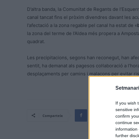
D’altra banda, la Comunitat de Regants de l’Esquer
canal tancat fins el pròxim divendres davant les ac
l’afectació a la zona regable pel canal ha estat de «
la zona del terme de l’Aldea més propera a Ampost
quadrat.
Les precipitacions, segons han reconegut, han afe
sentit, ha demanat als pagesos col·laboració a l’hora
desplaçaments per camins i malacons per evitar ri
Setmanari
If you wish 
sensitive in
Comparteix
confirm you
continue se
information 
further disc