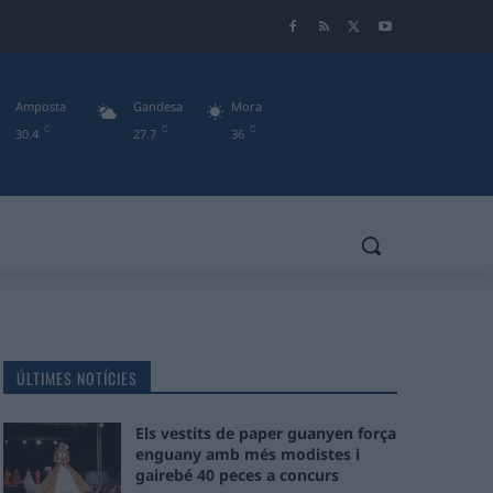
Amposta
Gandesa
Mora
C
C
C
30.4
27.7
36
ÚLTIMES NOTÍCIES
Els vestits de paper guanyen força
enguany amb més modistes i
gairebé 40 peces a concurs