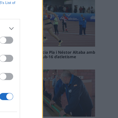
B’s List of
Paula Sintorres, Patrícia Pla i Néstor Altaba amb
la selecció catalana sub-16 d’atletisme
08 maig 2026