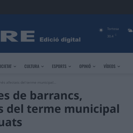
Tortosa
C
30.4
OCIETAT
CULTURA
ESPORTS
OPINIÓ
VÍDEOS
més afectats del terme municipal...
res de barrancs,
s del terme municipal
uats