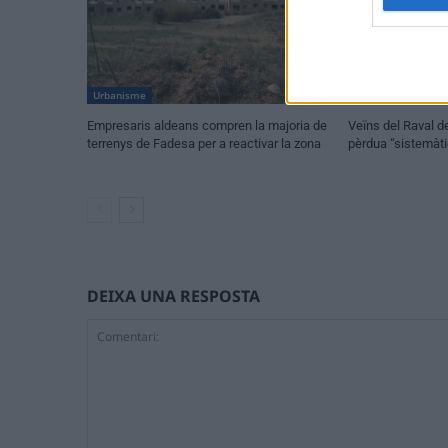
Urbanisme
Urbanisme
Empresaris aldeans compren la majoria de
Veïns del Raval de
terrenys de Fadesa per a reactivar la zona
pèrdua “sistemàt
DEIXA UNA RESPOSTA