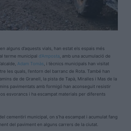
ren alguns d’aquests vials, han estat els espais més
a al terme municipal
d’Amposta
, amb una acumulació de
’alcalde,
Adam Tomàs
, i tècnics municipals han visitat
tre les quals, l’entorn del barranc de Rota. També han
ins de de Granell, la pista de Tapà, Miralles i Mas de la
amins pavimentats amb formigó han aconseguit resistir
sos esvorancs i ha escampat materials per diferents
 del cementiri municipal, on s’ha escampat i acumulat fang
ent del paviment en alguns carrers de la ciutat.