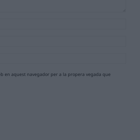
Nom:*
Email:*
Lloc
web:
 web en aquest navegador per a la propera vegada que