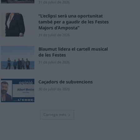
31 de juliol de 2026
“L’eclipsi serà una oportunitat
també per a gaudir de les Festes
Majors d’Amposta”
31 de juliol de 2026
Blaumut lidera el cartell musical
de les Festes
31 de juliol de 2026
Caçadors de subvencions
30 de juliol de 2026
Carrega més