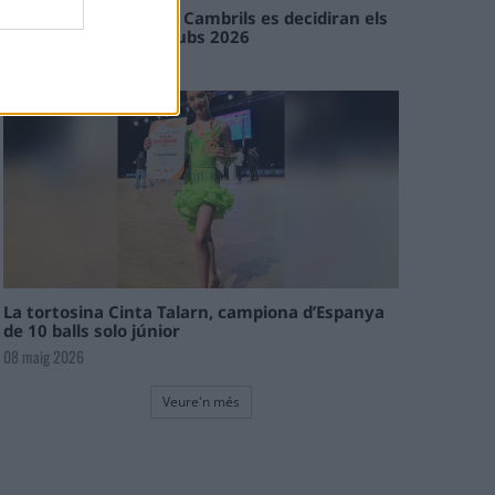
En les tirades de Flix i Cambrils es decidiran els
campions de l’Interclubs 2026
08 maig 2026
La tortosina Cinta Talarn, campiona d’Espanya
de 10 balls solo júnior
08 maig 2026
Veure'n més