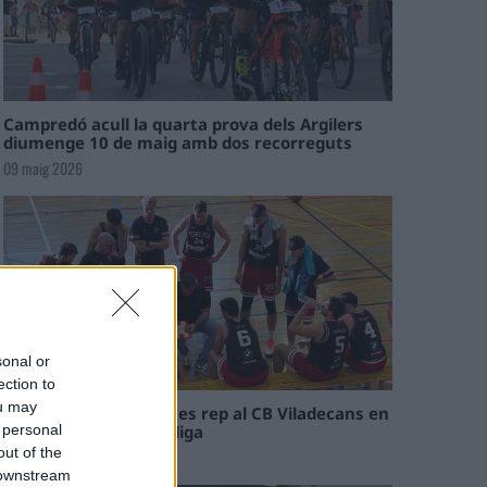
Campredó acull la quarta prova dels Argilers
diumenge 10 de maig amb dos recorreguts
09 maig 2026
sonal or
ection to
ou may
El Cantaires amb baixes rep al CB Viladecans en
el tram decisiu de la lliga
 personal
out of the
09 maig 2026
 downstream