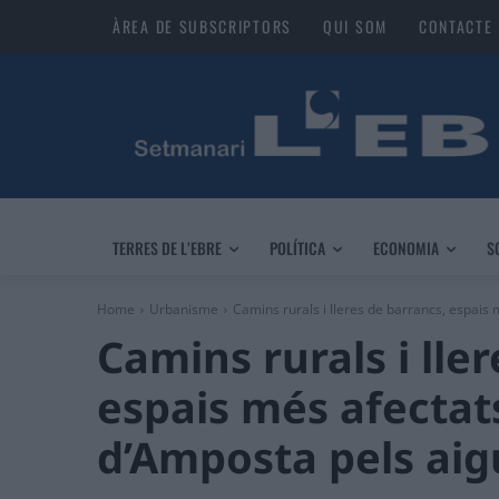
ÀREA DE SUBSCRIPTORS
QUI SOM
CONTACTE
TERRES DE L’EBRE
POLÍTICA
ECONOMIA
S
Home
Urbanisme
Camins rurals i lleres de barrancs, espais 
Camins rurals i lle
espais més afectat
d’Amposta pels aig