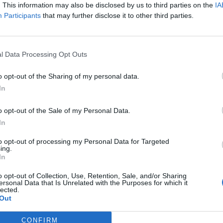
. This information may also be disclosed by us to third parties on the
IA
Article següent
Participants
that may further disclose it to other third parties.
Meritxell Roigé denuncia que el govern municipal no
hagi fet ‘ni un metre de carril bici’
l Data Processing Opt Outs
o opt-out of the Sharing of my personal data.
In
o opt-out of the Sale of my Personal Data.
In
to opt-out of processing my Personal Data for Targeted
ing.
In
o opt-out of Collection, Use, Retention, Sale, and/or Sharing
ersonal Data that Is Unrelated with the Purposes for which it
lected.
Out
CONFIRM