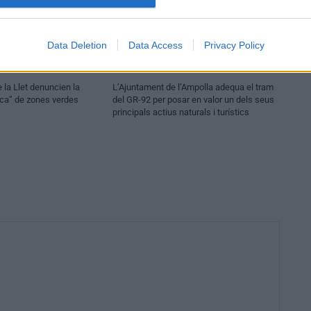
Data Deletion
Data Access
Privacy Policy
Urbanisme
 la Llet denuncien la
L’Ajuntament de l’Ampolla adequa el tram
ica” de zones verdes
del GR-92 per posar en valor un dels seus
principals actius naturals i turístics