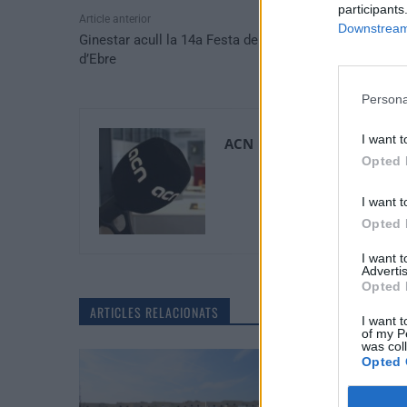
participants
Article anterior
Downstream 
Ginestar acull la 14a Festa de la Jota de la Ribera
d’Ebre
Persona
I want t
ACN
Opted 
I want t
Opted 
I want 
Advertis
Opted 
ARTICLES RELACIONATS
I want t
of my P
was col
Opted 